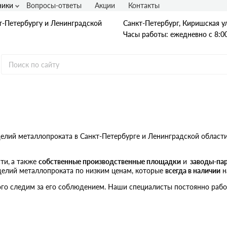
ники
Вопросы-ответы
Акции
Контакты
т-Петербургу и Ленинградской
Санкт-Петербург, Киришская ул
Часы работы: ежедневно с 8:00
Гладкая А1
А240
А240С
елий металлопроката в Санкт-Петербурге и Ленинградской области
Ст3
Рифленая А3
A400
ти,
а также
собственные производственные площадки
и
заводы-па
25Г2С
елий металлопроката по низким ценам, которые
всегда в наличии
н
35ГС
А500С
го следим за его соблюдением. Наши специалисты постоянно рабо
В500С
Для фундамента
Композитная арматура
Диаметр