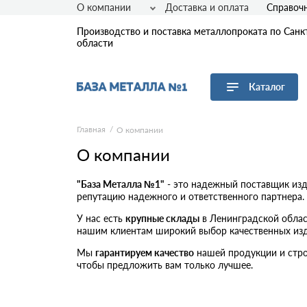
О компании
Доставка и оплата
Справоч
Производство и поставка металлопроката по Санк
области
Каталог
Перейти в каталог
Главная
О компании
О компании
Арматура
Листовой прокат
"База Металла №1"
- это надежный поставщик изд
Трубы
репутацию надежного и ответственного партнера.
Сетка
У нас есть
крупные склады
в Ленинградской облас
Сортовой прокат
нашим клиентам широкий выбор качественных изд
Фасонный прокат
Мы
гарантируем качество
нашей продукции и стро
Оцинкованный прокат
чтобы предложить вам только лучшее.
Рулонная сталь
Винтовые сваи