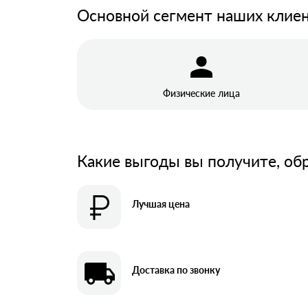
Профнастил
Основной сегмент наших клие
Евроштакетник
Цветной металлопрокат
Расходники и комплектующие
Физические лица
Какие выгоды вы получите, об
Лучшая цена
Доставка по звонку