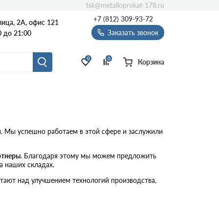
tsk@metalloprokat-178.ru
+7 (812) 309-93-72
ица, 2А, офис 121
Заказать звонок
 до 21:00
0
0
Корзина
. Мы успешно работаем в этой сфере и заслужили
ртнеры
. Благодаря этому мы можем предложить
а наших складах.
тают над улучшением технологий производства,