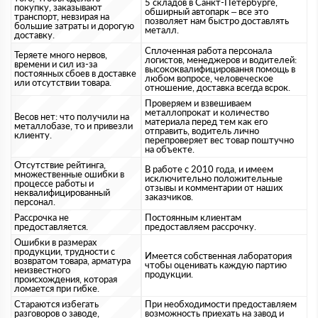
5 складов в Санкт-Петербурге,
покупку, заказывают
обширный автопарк – все это
транспорт, невзирая на
позволяет нам быстро доставлять
большие затраты и дорогую
металл.
доставку.
Сплоченная работа персонала
Теряете много нервов,
логистов, менеджеров и водителей:
времени и сил из-за
высококвалифицировання помощь в
постоянных сбоев в доставке
любом вопросе, человеческое
или отсутствии товара.
отношение, доставка всегда всрок.
Проверяем и взвешиваем
металлопрокат и количество
Весов нет: что получили на
материала перед тем как его
металлобазе, то и привезли
отправить, водитель лично
клиенту.
перепроверяет вес товар поштучно
на объекте.
Отсутствие рейтинга,
В работе с 2010 года, и имеем
множественные ошибки в
исключительно положительные
процессе работы и
отзывы и комментарии от наших
неквалифицированный
заказчиков.
персонал.
Рассрочка не
Постоянным клиентам
предоставляется.
предоставляем рассрочку.
Ошибки в размерах
продукции, трудности с
Имеется собственная лаборатория
возвратом товара, арматура
чтобы оценивать каждую партию
неизвестного
продукции.
происхождения, которая
ломается при гибке.
Стараются избегать
При необходимости предоставляем
разговоров о заводе,
возможность приехать на завод и