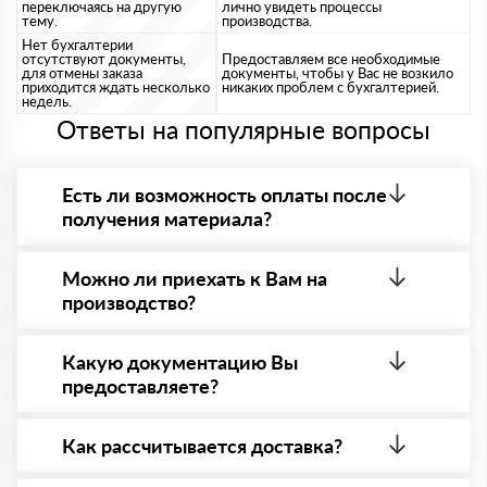
переключаясь на другую
лично увидеть процессы
тему.
производства.
Нет бухгалтерии
отсутствуют документы,
Предоставляем все необходимые
для отмены заказа
документы, чтобы у Вас не возкило
приходится ждать несколько
никаких проблем с бухгалтерией.
недель.
Ответы на популярные вопросы
Есть ли возможность оплаты после
получения материала?
Да. Самый распространенный способ оплаты у нас
- оплата по факту получения товара. При этом,
Можно ли приехать к Вам на
если доставленный товар был ненадлежащего
производство?
качества, то Вы в праве от него отказаться.
Да конечно, мы всегда рады видеть Вас на нашей
площадке. Всё покажем, расскажем, пройдем
Какую документацию Вы
любые проверки на качество материала.
предоставляете?
Обязательна предварительная запись по номеру
телефону указанному на сайте!
С каждой товарной позицией мы предоставляем
все сертификаты и паспорта качества, а также
Как рассчитывается доставка?
товарно-транспортную накладную.
После оформления заявки с Вами свяжется