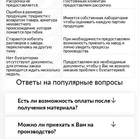
Рассрочка не
Постоянным клиентам
предоставляется.
предоставляем рассрочку.
Ошибки в размерах
продукции, трудности с
Имеется собственная лаборатория
возвратом товара, арматура
чтобы оценивать каждую партию
неизвестного
продукции.
происхождения, которая
ломается при гибке.
Стараются избегать
При необходимости предоставляем
разговоров о заводе,
возможность приехать на завод и
переключаясь на другую
лично увидеть процессы
тему.
производства.
Нет бухгалтерии
отсутствуют документы,
Предоставляем все необходимые
для отмены заказа
документы, чтобы у Вас не возкило
приходится ждать несколько
никаких проблем с бухгалтерией.
недель.
Ответы на популярные вопросы
Есть ли возможность оплаты после
получения материала?
Да. Самый распространенный способ оплаты у нас
- оплата по факту получения товара. При этом,
Можно ли приехать к Вам на
если доставленный товар был ненадлежащего
производство?
качества, то Вы в праве от него отказаться.