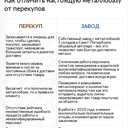
Как отличить настоящую металлобазу
от перекупов
ПЕРЕКУП
ЗАВОД
Записываются в очередь для
Собственный завод с металлобазой,
того, чтобы сделать
5 складов в Санкт-Петербурге,
покупку, заказывают
обширный автопарк – все это
транспорт, невзирая на
позволяет нам быстро доставлять
большие затраты и дорогую
металл.
доставку.
Сплоченная работа персонала
Теряете много нервов,
логистов, менеджеров и водителей:
времени и сил из-за
высококвалифицировання помощь в
постоянных сбоев в доставке
любом вопросе, человеческое
или отсутствии товара.
отношение, доставка всегда всрок.
Проверяем и взвешиваем
металлопрокат и количество
Весов нет: что получили на
материала перед тем как его
металлобазе, то и привезли
отправить, водитель лично
клиенту.
перепроверяет вес товар поштучно
на объекте.
Отсутствие рейтинга,
В работе с 2010 года, и имеем
множественные ошибки в
исключительно положительные
процессе работы и
отзывы и комментарии от наших
неквалифицированный
заказчиков.
персонал.