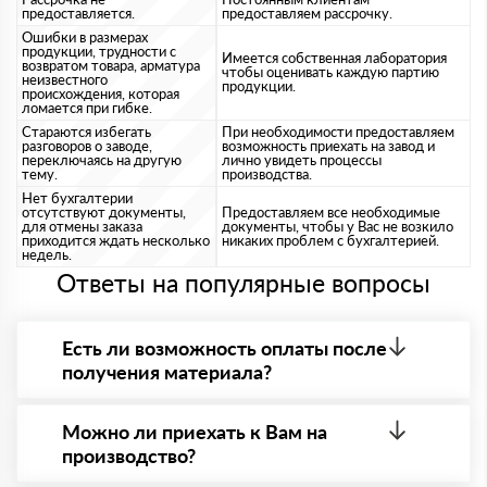
предоставляется.
предоставляем рассрочку.
Ошибки в размерах
продукции, трудности с
Имеется собственная лаборатория
возвратом товара, арматура
чтобы оценивать каждую партию
неизвестного
продукции.
происхождения, которая
ломается при гибке.
Стараются избегать
При необходимости предоставляем
разговоров о заводе,
возможность приехать на завод и
переключаясь на другую
лично увидеть процессы
тему.
производства.
Нет бухгалтерии
отсутствуют документы,
Предоставляем все необходимые
для отмены заказа
документы, чтобы у Вас не возкило
приходится ждать несколько
никаких проблем с бухгалтерией.
недель.
Ответы на популярные вопросы
Есть ли возможность оплаты после
получения материала?
Да. Самый распространенный способ оплаты у нас
- оплата по факту получения товара. При этом,
Можно ли приехать к Вам на
если доставленный товар был ненадлежащего
производство?
качества, то Вы в праве от него отказаться.