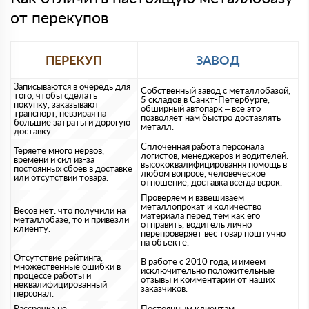
от перекупов
ПЕРЕКУП
ЗАВОД
Записываются в очередь для
Собственный завод с металлобазой,
того, чтобы сделать
5 складов в Санкт-Петербурге,
покупку, заказывают
обширный автопарк – все это
транспорт, невзирая на
позволяет нам быстро доставлять
большие затраты и дорогую
металл.
доставку.
Сплоченная работа персонала
Теряете много нервов,
логистов, менеджеров и водителей:
времени и сил из-за
высококвалифицировання помощь в
постоянных сбоев в доставке
любом вопросе, человеческое
или отсутствии товара.
отношение, доставка всегда всрок.
Проверяем и взвешиваем
металлопрокат и количество
Весов нет: что получили на
материала перед тем как его
металлобазе, то и привезли
отправить, водитель лично
клиенту.
перепроверяет вес товар поштучно
на объекте.
Отсутствие рейтинга,
В работе с 2010 года, и имеем
множественные ошибки в
исключительно положительные
процессе работы и
отзывы и комментарии от наших
неквалифицированный
заказчиков.
персонал.
Рассрочка не
Постоянным клиентам