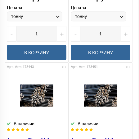
Цена за
Цена за
тонну
тонну
-
+
-
+
В КОРЗИНУ
В КОРЗИНУ
Арт. Arm-173443
Арт. Arm-173451
В наличии
В наличии