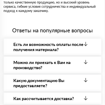
только качественную продукцию, но и высокий уровень
сервиса, гибкие условия сотрудничества и индивидуальный
подход к каждому заказчику.
Ответы на популярные вопросы
Есть ли возможность оплаты после
получения материала?
Да. Самый распространенный способ оплаты у нас
- оплата по факту получения товара. При этом,
Можно ли приехать к Вам на
если доставленный товар был ненадлежащего
производство?
качества, то Вы в праве от него отказаться.
Да конечно, мы всегда рады видеть Вас на нашей
площадке. Всё покажем, расскажем, пройдем
Какую документацию Вы
любые проверки на качество материала.
предоставляете?
Обязательна предварительная запись по номеру
телефону указанному на сайте!
С каждой товарной позицией мы предоставляем
все сертификаты и паспорта качества, а также
Как рассчитывается доставка?
товарно-транспортную накладную.