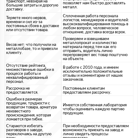
транспорт, невзирая на
позволяет нам быстро доставлять
большие затраты и дорогую
металл.
доставку.
Сплоченная работа персонала
Теряете много нервов,
логистов, менеджеров и водителей:
времени и сил из-за
высококвалифицировання помощь в
постоянных сбоев в доставке
любом вопросе, человеческое
или отсутствии товара.
отношение, доставка всегда всрок.
Проверяем и взвешиваем
металлопрокат и количество
Весов нет: что получили на
материала перед тем как его
металлобазе, то и привезли
отправить, водитель лично
клиенту.
перепроверяет вес товар поштучно
на объекте.
Отсутствие рейтинга,
В работе с 2010 года, и имеем
множественные ошибки в
исключительно положительные
процессе работы и
отзывы и комментарии от наших
неквалифицированный
заказчиков.
персонал.
Рассрочка не
Постоянным клиентам
предоставляется.
предоставляем рассрочку.
Ошибки в размерах
продукции, трудности с
Имеется собственная лаборатория
возвратом товара, арматура
чтобы оценивать каждую партию
неизвестного
продукции.
происхождения, которая
ломается при гибке.
Стараются избегать
При необходимости предоставляем
разговоров о заводе,
возможность приехать на завод и
переключаясь на другую
лично увидеть процессы
тему.
производства.