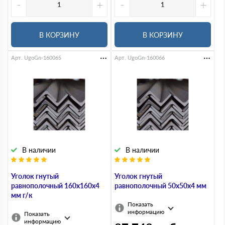
-
+
-
+
В КОРЗИНУ
В КОРЗИНУ
Арт. UgoGn-160065
Арт. UgoGn-160066
В наличии
В наличии
Уголок гнутый
Уголок гнутый
равнополочный 160х160х4
равнополочный 50х50х4 мм
мм г/к
Показать
информацию
Показать
информацию