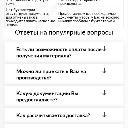
тему.
производства.
Нет бухгалтерии
отсутствуют документы,
Предоставляем все необходимые
для отмены заказа
документы, чтобы у Вас не возкило
приходится ждать несколько
никаких проблем с бухгалтерией.
недель.
Ответы на популярные вопросы
Есть ли возможность оплаты после
получения материала?
Да. Самый распространенный способ оплаты у нас
- оплата по факту получения товара. При этом,
Можно ли приехать к Вам на
если доставленный товар был ненадлежащего
производство?
качества, то Вы в праве от него отказаться.
Да конечно, мы всегда рады видеть Вас на нашей
площадке. Всё покажем, расскажем, пройдем
Какую документацию Вы
любые проверки на качество материала.
предоставляете?
Обязательна предварительная запись по номеру
телефону указанному на сайте!
С каждой товарной позицией мы предоставляем
все сертификаты и паспорта качества, а также
Как рассчитывается доставка?
товарно-транспортную накладную.
После оформления заявки с Вами свяжется