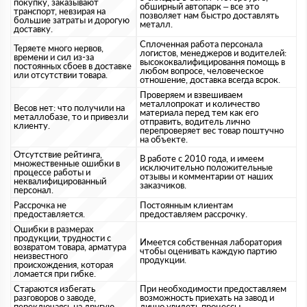
покупку, заказывают
обширный автопарк – все это
транспорт, невзирая на
позволяет нам быстро доставлять
большие затраты и дорогую
металл.
доставку.
Сплоченная работа персонала
Теряете много нервов,
логистов, менеджеров и водителей:
времени и сил из-за
высококвалифицировання помощь в
постоянных сбоев в доставке
любом вопросе, человеческое
или отсутствии товара.
отношение, доставка всегда всрок.
Проверяем и взвешиваем
металлопрокат и количество
Весов нет: что получили на
материала перед тем как его
металлобазе, то и привезли
отправить, водитель лично
клиенту.
перепроверяет вес товар поштучно
на объекте.
Отсутствие рейтинга,
В работе с 2010 года, и имеем
множественные ошибки в
исключительно положительные
процессе работы и
отзывы и комментарии от наших
неквалифицированный
заказчиков.
персонал.
Рассрочка не
Постоянным клиентам
предоставляется.
предоставляем рассрочку.
Ошибки в размерах
продукции, трудности с
Имеется собственная лаборатория
возвратом товара, арматура
чтобы оценивать каждую партию
неизвестного
продукции.
происхождения, которая
ломается при гибке.
Стараются избегать
При необходимости предоставляем
разговоров о заводе,
возможность приехать на завод и
переключаясь на другую
лично увидеть процессы