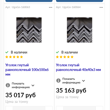
Арт. UgoGn-160063
Арт. UgoGn-160064
В наличии
В наличии
Уголок гнутый
Уголок гнутый
равнополочный 100х100х6
равнополочный 40х40х3 мм
мм
Показать
информацию
Показать
информацию
35 163
руб
35 017
руб
Цена за тонну
Цена за тонну