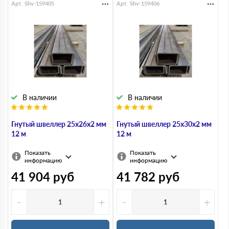
Арт. Shv-159405
Арт. Shv-159406
Швеллер 14
Швеллер 16
Швеллер 18
Швеллер 20
Швеллер 22
Швеллер 24
В наличии
В наличии
Швеллер 27
Швеллер 30
Гнутый швеллер 25х26х2 мм
Гнутый швеллер 25х30х2 мм
12 м
12 м
Швеллер 40
Швеллер гнутый
Показать
Показать
информацию
информацию
41 904
руб
41 782
руб
Швеллер
горячекатаный
-
+
-
+