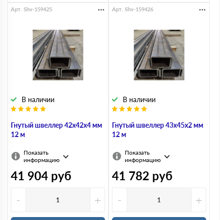
Арт. Shv-159425
Арт. Shv-159426
В наличии
В наличии
Гнутый швеллер 42х42х4 мм
Гнутый швеллер 43х45х2 мм
12 м
12 м
Показать
Показать
информацию
информацию
41 904
руб
41 782
руб
-
+
-
+