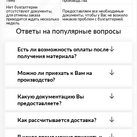
тему.
производства.
Нет бухгалтерии
отсутствуют документы,
Предоставляем все необходимые
для отмены заказа
документы, чтобы у Вас не возкило
приходится ждать несколько
никаких проблем с бухгалтерией.
недель.
Ответы на популярные вопросы
Есть ли возможность оплаты после
получения материала?
Да. Самый распространенный способ оплаты у нас
- оплата по факту получения товара. При этом,
Можно ли приехать к Вам на
если доставленный товар был ненадлежащего
производство?
качества, то Вы в праве от него отказаться.
Да конечно, мы всегда рады видеть Вас на нашей
площадке. Всё покажем, расскажем, пройдем
Какую документацию Вы
любые проверки на качество материала.
предоставляете?
Обязательна предварительная запись по номеру
телефону указанному на сайте!
С каждой товарной позицией мы предоставляем
все сертификаты и паспорта качества, а также
Как рассчитывается доставка?
товарно-транспортную накладную.
После оформления заявки с Вами свяжется
персональный менеджер для уточнения деталей
В какое время можно приехать к