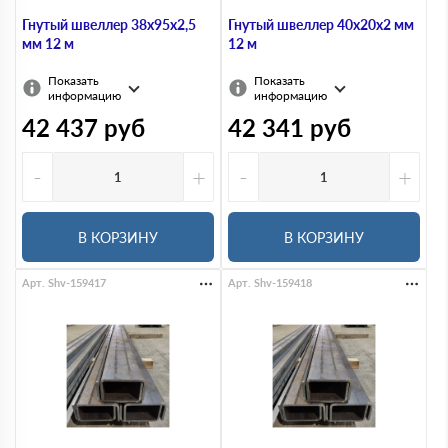
Гнутый швеллер 38х95х2,5
Гнутый швеллер 40х20х2 мм
мм 12 м
12 м
Показать
Показать
информацию
информацию
42 437
руб
42 341
руб
-
+
-
+
В КОРЗИНУ
В КОРЗИНУ
Арт. Shv-159417
Арт. Shv-159418