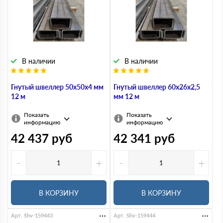
В наличии
В наличии
Гнутый швеллер 50х50х4 мм
Гнутый швеллер 60х26х2,5
12 м
мм 12 м
Показать
Показать
информацию
информацию
42 437
руб
42 341
руб
-
+
-
+
В КОРЗИНУ
В КОРЗИНУ
Арт. Shv-159443
Арт. Shv-159444