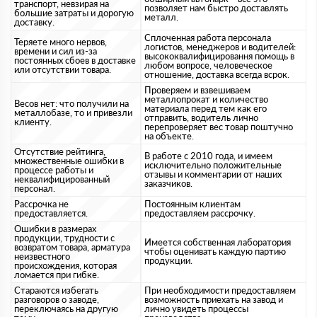
транспорт, невзирая на
позволяет нам быстро доставлять
большие затраты и дорогую
металл.
доставку.
Сплоченная работа персонала
Теряете много нервов,
логистов, менеджеров и водителей:
времени и сил из-за
высококвалифицировання помощь в
постоянных сбоев в доставке
любом вопросе, человеческое
или отсутствии товара.
отношение, доставка всегда всрок.
Проверяем и взвешиваем
металлопрокат и количество
Весов нет: что получили на
материала перед тем как его
металлобазе, то и привезли
отправить, водитель лично
клиенту.
перепроверяет вес товар поштучно
на объекте.
Отсутствие рейтинга,
В работе с 2010 года, и имеем
множественные ошибки в
исключительно положительные
процессе работы и
отзывы и комментарии от наших
неквалифицированный
заказчиков.
персонал.
Рассрочка не
Постоянным клиентам
предоставляется.
предоставляем рассрочку.
Ошибки в размерах
продукции, трудности с
Имеется собственная лаборатория
возвратом товара, арматура
чтобы оценивать каждую партию
неизвестного
продукции.
происхождения, которая
ломается при гибке.
Стараются избегать
При необходимости предоставляем
разговоров о заводе,
возможность приехать на завод и
переключаясь на другую
лично увидеть процессы