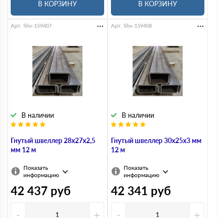
В КОРЗИНУ
В КОРЗИНУ
Арт. Shv-159407
Арт. Shv-159408
В наличии
В наличии
Гнутый швеллер 28х27х2,5
Гнутый швеллер 30х25х3 мм
мм 12 м
12 м
Показать
Показать
информацию
информацию
42 437
руб
42 341
руб
-
+
-
+