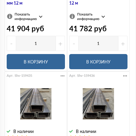
мм 12 м
12 м
Показать
Показать
информацию
информацию
41 904
руб
41 782
руб
-
+
-
+
В КОРЗИНУ
В КОРЗИНУ
Арт. Shv-159435
Арт. Shv-159436
В наличии
В наличии