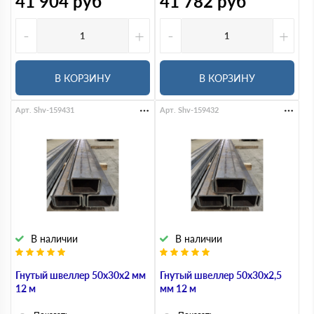
41 904
руб
41 782
руб
-
+
-
+
В КОРЗИНУ
В КОРЗИНУ
Арт. Shv-159431
Арт. Shv-159432
В наличии
В наличии
Гнутый швеллер 50х30х2 мм
Гнутый швеллер 50х30х2,5
12 м
мм 12 м