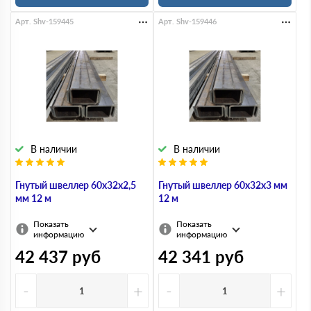
Арт. Shv-159445
Арт. Shv-159446
В наличии
В наличии
Гнутый швеллер 60х32х2,5
Гнутый швеллер 60х32х3 мм
мм 12 м
12 м
Показать
Показать
информацию
информацию
42 437
руб
42 341
руб
-
+
-
+