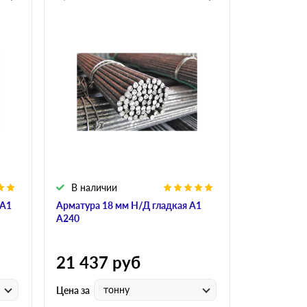
В наличии
 А1
Арматура 18 мм Н/Д гладкая А1
А240
21 437
руб
тонну
Цена за