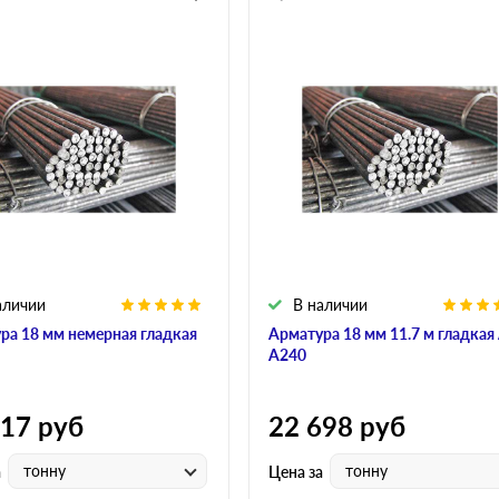
аличии
В наличии
ра 18 мм немерная гладкая
Арматура 18 мм 11.7 м гладкая
А240
017
руб
22 698
руб
тонну
тонну
а
Цена за