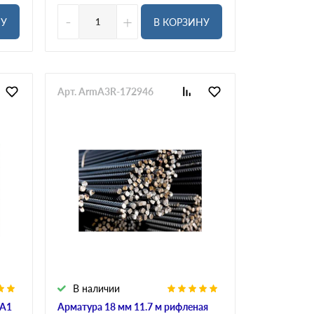
-
+
НУ
В КОРЗИНУ
Арт. ArmA3R-172946
В наличии
 А1
Арматура 18 мм 11.7 м рифленая