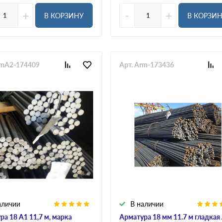
+
-
+
В КОРЗИНУ
В КОРЗИ
rmA2-174409
Арт. Arm-173436
аличии
В наличии
ра 18 А1 11,7 м, марка
Арматура 18 мм 11.7 м гладкая