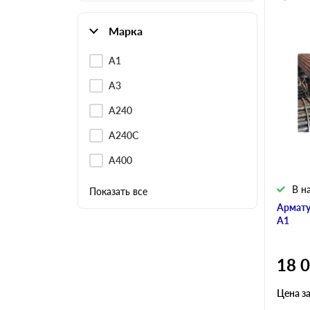
Марка
А1
А3
А240
А240С
А400
В н
Показать все
Армату
А1
18 
Цена з