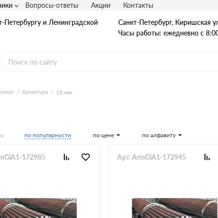
ники
Вопросы-ответы
Акции
Контакты
т-Петербургу и Ленинградской
Санкт-Петербург, Киришская ул
Часы работы: ежедневно с 8:00
рокат
Арматура
18 мм
Гладкая А1
А240
А240С
Ст3
по популярности
по цене
по алфавиту
ь:
Рифленая А3
A400
rmGlA1-172985
Арт. ArmGlA1-172945
25Г2С
35ГС
А500С
В500С
Для фундамента
Композитная арматура
Диаметр