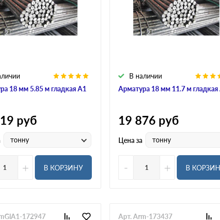
6
8
10
12
14
16
18
20
22
аличии
В наличии
25
28
ра 18 мм 5.85 м гладкая А1
Арматура 18 мм 11.7 м гладкая
32
36
40
019
руб
19 876
руб
тонну
тонну
а
Цена за
+
-
+
В КОРЗИНУ
В КОРЗИ
rmGlA1-172947
Арт. Arm-173437