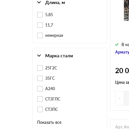
Профнастил
Длина, м
Евроштакетник
5,85
Цветной металлопрокат
Расходники и комплектующие
11,7
немерная
В н
Армату
Марка стали
25Г2С
20 
35ГС
Цена з
А240
-
СТ3ГПС
СТ3ПС
Показать все
Арт. A