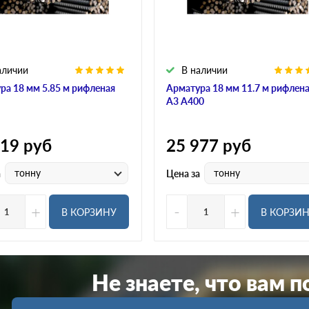
аличии
В наличии
ра 18 мм 5.85 м рифленая
Арматура 18 мм 11.7 м рифлен
А3 А400
019
руб
25 977
руб
тонну
тонну
а
Цена за
+
-
+
В КОРЗИНУ
В КОРЗИ
Не знаете, что вам 