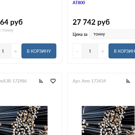
АТ800
564
руб
27 742
руб
а тонну
тонну
Цена за
+
-
+
В КОРЗИНУ
В КОРЗИ
rmA3R-172986
Арт. Arm-173434