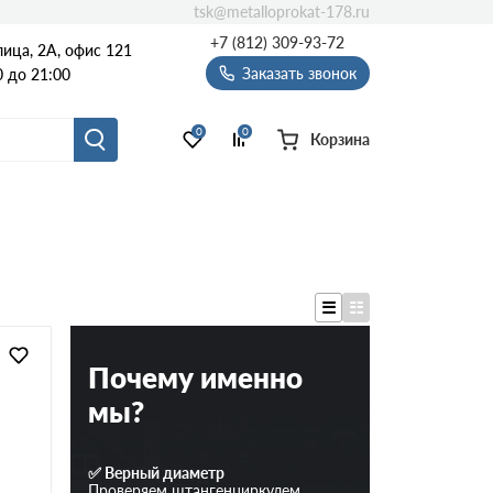
tsk@metalloprokat-178.ru
+7 (812) 309-93-72
ица, 2А, офис 121
Заказать звонок
 до 21:00
0
0
Корзина
Почему именно
мы?
✅ Верный диаметр
Проверяем штангенциркулем