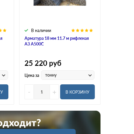
В наличии
ая
Арматура 18 мм 11.7 м рифленая
А3 А500С
25 220
руб
тонну
Цена за
-
+
НУ
В КОРЗИНУ
подходит?