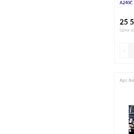
А240С
25 
Цена з
-
Арт. A