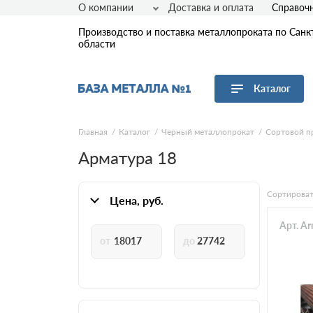
О компании
Доставка и оплата
Справоч
Производство и поставка металлопроката по Санк
области
Каталог
Перейти в каталог
Главная
Каталог
Черный металлопрокат
Сортовой п
Арматура 18
Арматура
Листовой прокат
Трубы
Сортироват
Цена, руб.
Сетка
Арт. A
Сортовой прокат
Фасонный прокат
Оцинкованный прокат
Рулонная сталь
Винтовые сваи