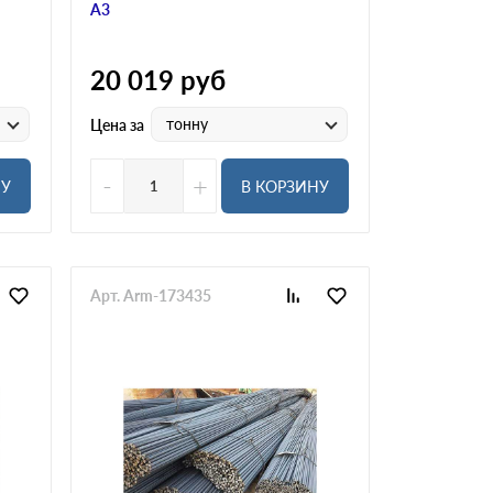
А3
20 019
руб
тонну
Цена за
-
+
НУ
В КОРЗИНУ
Арт. Arm-173435