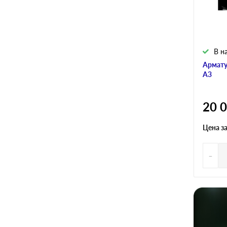
В н
Армату
А3
20 
Цена з
-