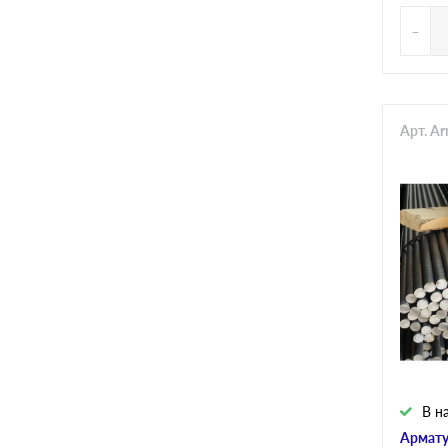
-
Арт. A
В н
Армату