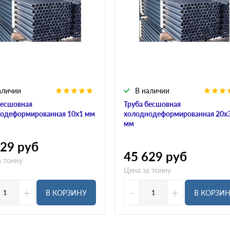
аличии
В наличии
бесшовная
Труба бесшовная
одеформированная 10х1 мм
холоднодеформированная 20х3
мм
629
руб
45 629
руб
а тонну
Цена за тонну
+
-
+
В КОРЗИНУ
В КОРЗИ