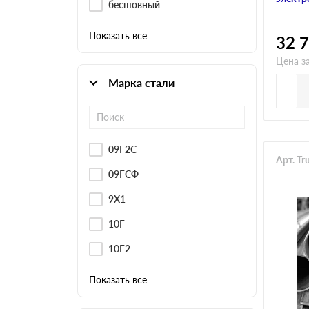
бесшовный
Показать все
32 
Цена з
Марка стали
-
09Г2С
Арт. T
09ГСФ
9Х1
10Г
10Г2
Показать все