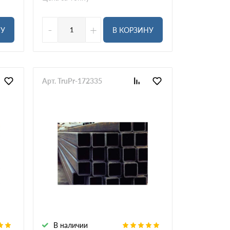
-
+
НУ
В КОРЗИНУ
Арт. TruPr-172335
В наличии