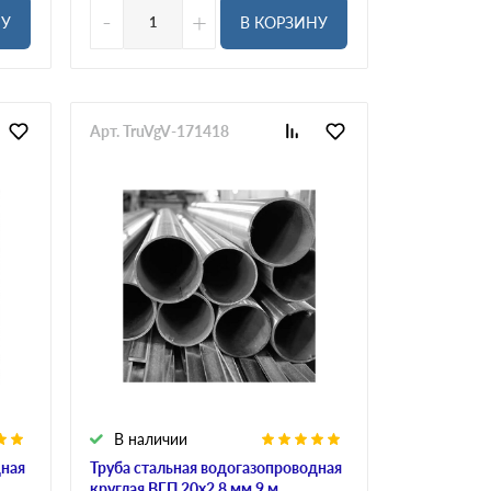
-
+
НУ
В КОРЗИНУ
Арт. TruVgV-171418
В наличии
дная
Труба стальная водогазопроводная
круглая ВГП 20х2.8 мм 9 м