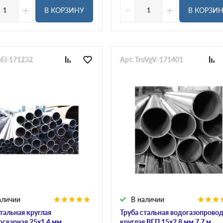
+
-
+
В КОРЗИНУ
В КОРЗИ
uEl-171232
Арт. TruVgV-171401
аличии
В наличии
стальная круглая
Труба стальная водогазопрово
осварная 25х1.4 мм
круглая ВГП 15х2.8 мм 7,7 м