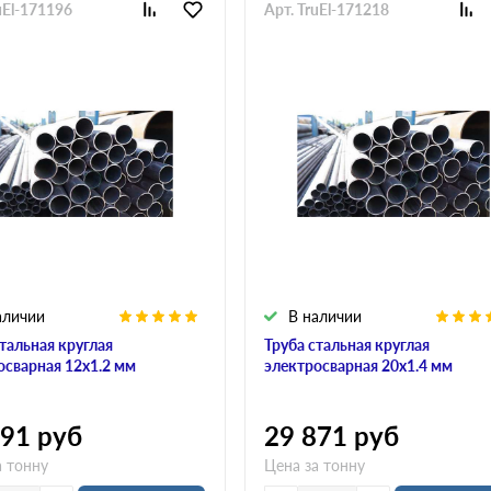
uEl-171196
6
Арт. TruEl-171218
8
10
12
14
16
18
20
22
25
28
32
36
40
аличии
В наличии
стальная круглая
Труба стальная круглая
осварная 12х1.2 мм
электросварная 20х1.4 мм
091
руб
29 871
руб
а тонну
Цена за тонну