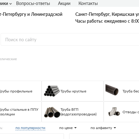
ники
Вопросы-ответы
Акции
Контакты
т-Петербургу и Ленинградской
Санкт-Петербург, Киришская ул
Часы работы: ежедневно с 8:00
ллические
Гладкая А1
А240
А240С
Ст3
Трубы профильные
Трубы круглые
Труба бе
Рифленая А3
A400
25Г2С
35ГС
Трубы стальные в ППУ
Труба ВГП
Отводы 
А500С
изоляции
(водогазопроводная)
В500С
Для фундамента
по популярности
по цене
по алфавиту
ь:
Композитная арматура
Диаметр