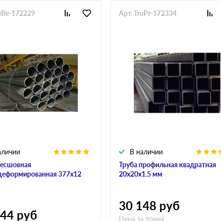
ruBe-172229
Арт. TruPr-172334
аличии
В наличии
бесшовная
Труба профильная квадратная
деформированная 377х12
20х20х1.5 мм
30 148
руб
644
руб
Цена за тонну