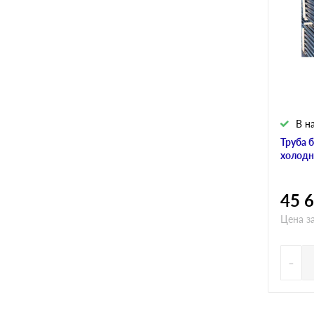
В н
Труба 
холодн
45 
Цена з
-