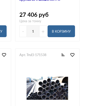
27 406
руб
Цена за тонну
-
+
НУ
В КОРЗИНУ
Арт. TruEl-171538