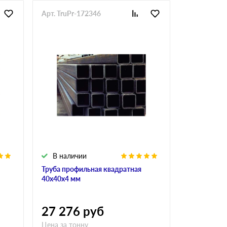
Арт. TruPr-172346
В наличии
Труба профильная квадратная
40х40х4 мм
27 276
руб
Цена за тонну