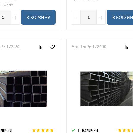
а тонну
+
-
+
В КОРЗИНУ
В КОРЗИ
ruPr-172352
Арт. TruPr-172400
аличии
В наличии