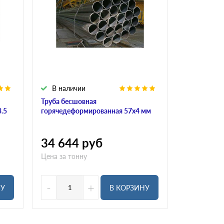
В наличии
Труба бесшовная
.5
горячедеформированная 57х4 мм
34 644
руб
Цена за тонну
-
+
НУ
В КОРЗИНУ