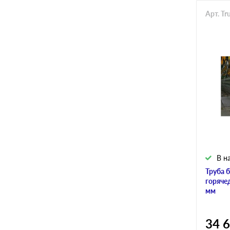
Арт. T
В н
Труба 
горяче
мм
34 