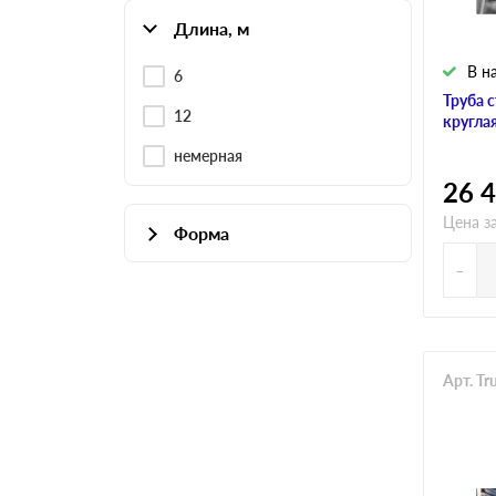
Длина, м
В н
6
Труба 
12
кругла
немерная
26 
Цена з
Форма
-
Квадратная
Круглая
Профильная
Арт. T
Прямоугольная