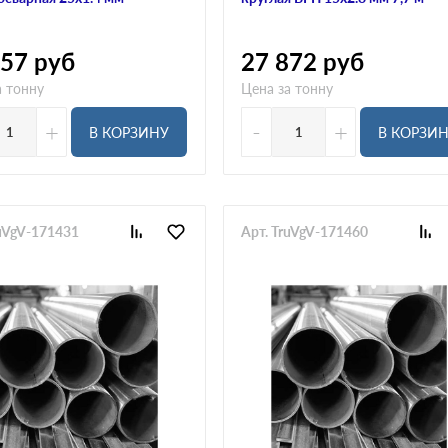
757
руб
27 872
руб
а тонну
Цена за тонну
+
-
+
В КОРЗИНУ
В КОРЗИ
ruVgV-171431
Арт. TruVgV-171460