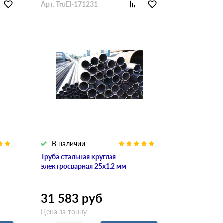
Арт. TruEl-171231
В наличии
Труба стальная круглая
электросварная 25х1.2 мм
31 583
руб
Цена за тонну