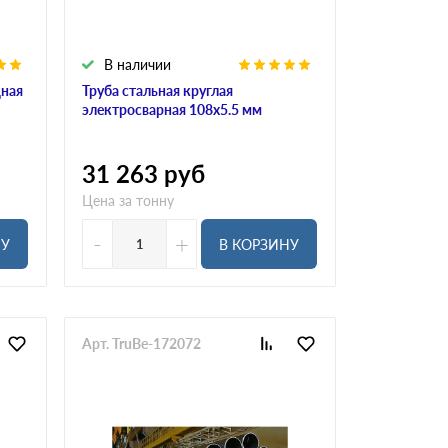
В наличии
дная
Труба стальная круглая
электросварная 108х5.5 мм
31 263
руб
Цена за тонну
-
+
НУ
В КОРЗИНУ
Арт. TruBe-172072