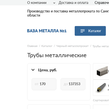
О компании
Доставка и оплата
Справоч
Производство и поставка металлопроката по Санк
области
Каталог
Перейти в каталог
Главная
Каталог
Черный металлопрокат
Трубы мета
Трубы металлические
Арматура
Листовой прокат
Трубы
Цена, руб.
Сетка
Сортовой прокат
Фасонный прокат
Оцинкованный прокат
Рулонная сталь
Сортироват
Винтовые сваи