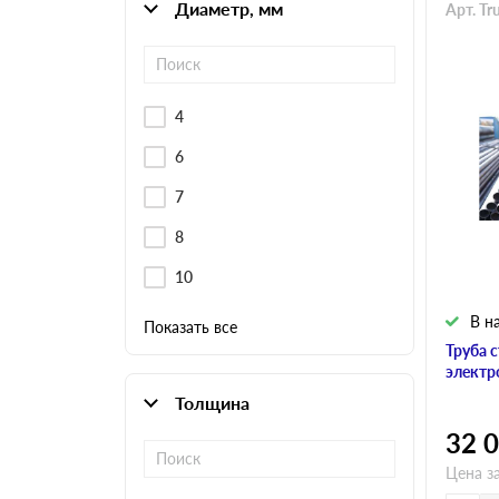
Профнастил
Диаметр, мм
Арт. Tr
Евроштакетник
Цветной металлопрокат
Расходники и комплектующие
4
6
7
8
10
В н
Показать все
Труба 
электр
Толщина
32 
Цена з