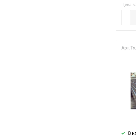
Цена з
-
Арт. T
В н