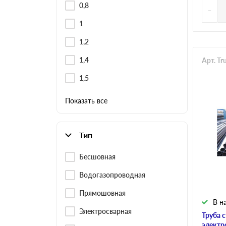
0,8
-
1
1,2
1,4
Арт. Tr
1,5
Показать все
Тип
Бесшовная
Водогазопроводная
Прямошовная
В н
Электросварная
Труба 
электр