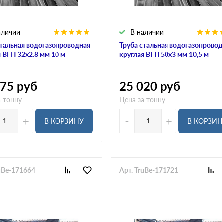
аличии
В наличии
стальная водогазопроводная
Труба стальная водогазопрово
я ВГП 32х2.8 мм 10 м
круглая ВГП 50х3 мм 10,5 м
475
руб
25 020
руб
а тонну
Цена за тонну
+
-
+
В КОРЗИНУ
В КОРЗИ
ruBe-171664
Арт. TruBe-171721