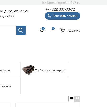
tsk@metalloprokat-178.ru
+7 (812) 309-93-72
ица, 2А, офис 121
Заказать звонок
 до 21:00
0
0
Корзина
сшовная
Трубы электросварные
стальные