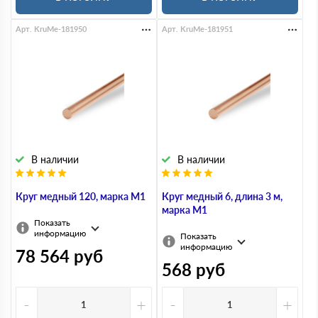
Арт. KruMe-181950
Арт. KruMe-181951
В наличии
В наличии
Круг медный 120, марка М1
Круг медный 6, длина 3 м,
марка М1
Показать
информацию
Показать
информацию
78 564
руб
568
руб
-
+
-
+