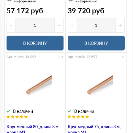
информацию
информацию
57 172
руб
39 720
руб
-
+
-
+
В КОРЗИНУ
В КОРЗИНУ
Арт. KruMe-181976
Арт. KruMe-181977
В наличии
В наличии
Круг медный 80, длина 3 м,
Круг медный 75, длина 3 м,
марка М1
марка М1