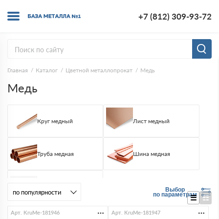
+7 (812) 309-93-72
Главная
Каталог
Цветной металлопрокат
Медь
Медь
Круг медный
Лист медный
Труба медная
Шина медная
Лента медная
Выбор
по параметрам
Арт. KruMe-181946
Арт. KruMe-181947