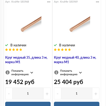
Арт. KruMe-181968
Арт. KruMe-181969
В наличии
В наличии
Круг медный 35, длина 3 м,
Круг медный 40, длина 3 м,
марка М1
марка М1
Показать
Показать
информацию
информацию
19 452
руб
25 404
руб
-
+
-
+