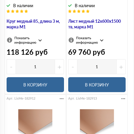
В наличии
В наличии
Круг медный 85, длина 3 м,
Лист медный 12х600х1500
марка М1
тв, марка М1
Показать
Показать
информацию
информацию
118 126
руб
69 760
руб
-
+
-
+
В КОРЗИНУ
В КОРЗИНУ
Арт. LisMe-182912
Арт. LisMe-182913