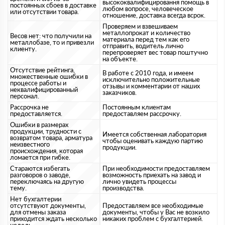
высококвалифицировання помощь в
постоянных сбоев в доставке
любом вопросе, человеческое
или отсутствии товара.
отношение, доставка всегда всрок.
Проверяем и взвешиваем
металлопрокат и количество
Весов нет: что получили на
материала перед тем как его
металлобазе, то и привезли
отправить, водитель лично
клиенту.
перепроверяет вес товар поштучно
на объекте.
Отсутствие рейтинга,
В работе с 2010 года, и имеем
множественные ошибки в
исключительно положительные
процессе работы и
отзывы и комментарии от наших
неквалифицированный
заказчиков.
персонал.
Рассрочка не
Постоянным клиентам
предоставляется.
предоставляем рассрочку.
Ошибки в размерах
продукции, трудности с
Имеется собственная лаборатория
возвратом товара, арматура
чтобы оценивать каждую партию
неизвестного
продукции.
происхождения, которая
ломается при гибке.
Стараются избегать
При необходимости предоставляем
разговоров о заводе,
возможность приехать на завод и
переключаясь на другую
лично увидеть процессы
тему.
производства.
Нет бухгалтерии
отсутствуют документы,
Предоставляем все необходимые
для отмены заказа
документы, чтобы у Вас не возкило
приходится ждать несколько
никаких проблем с бухгалтерией.