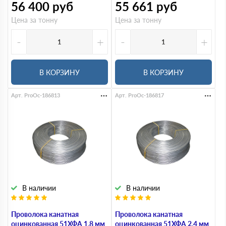
56 400
руб
55 661
руб
Цена за тонну
Цена за тонну
-
+
-
+
В КОРЗИНУ
В КОРЗИНУ
Арт. ProOc-186813
Арт. ProOc-186817
В наличии
В наличии
Проволока канатная
Проволока канатная
оцинкованная 51ХФА 1,8 мм
оцинкованная 51ХФА 2,4 мм