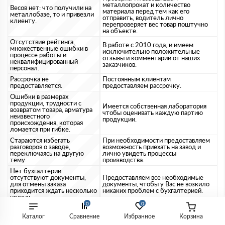
металлопрокат и количество
Весов нет: что получили на
материала перед тем как его
металлобазе, то и привезли
отправить, водитель лично
клиенту.
перепроверяет вес товар поштучно
на объекте.
Отсутствие рейтинга,
В работе с 2010 года, и имеем
множественные ошибки в
исключительно положительные
процессе работы и
отзывы и комментарии от наших
неквалифицированный
заказчиков.
персонал.
Рассрочка не
Постоянным клиентам
предоставляется.
предоставляем рассрочку.
Ошибки в размерах
продукции, трудности с
Имеется собственная лаборатория
возвратом товара, арматура
чтобы оценивать каждую партию
неизвестного
продукции.
происхождения, которая
ломается при гибке.
Стараются избегать
При необходимости предоставляем
разговоров о заводе,
возможность приехать на завод и
переключаясь на другую
лично увидеть процессы
тему.
производства.
Нет бухгалтерии
отсутствуют документы,
Предоставляем все необходимые
для отмены заказа
документы, чтобы у Вас не возкило
приходится ждать несколько
никаких проблем с бухгалтерией.
недель.
0
0
Ответы на популярные вопросы
Каталог
Сравнение
Избранное
Корзина