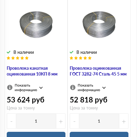
Уголок оцинкованный
оцинкованная
Труба оцинкованная
Катанка оцинкованная
Оцинкованная
Круг оцинкованный
рулонная сталь
В наличии
В наличии
Штрипс
оцинкованный
Проволока канатная
Проволока оцинкованная
оцинкованная 10КП 8 мм
ГОСТ 3282-74 Сталь 45 5 мм
Показать
Показать
информацию
информацию
53 624
руб
52 818
руб
Цена за тонну
Цена за тонну
-
+
-
+