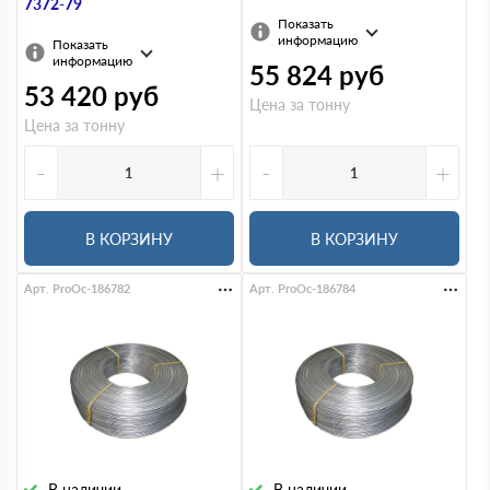
7372-79
Показать
информацию
Показать
информацию
55 824
руб
53 420
руб
Цена за тонну
Цена за тонну
-
+
-
+
В КОРЗИНУ
В КОРЗИНУ
Арт. ProOc-186782
Арт. ProOc-186784
В наличии
В наличии