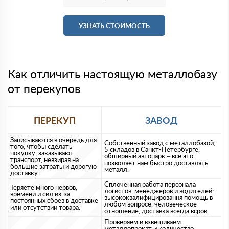
УЗНАТЬ СТОИМОСТЬ
Как отличить настоящую металлобазу
от перекупов
ПЕРЕКУП
ЗАВОД
Записываются в очередь для
Собственный завод с металлобазой,
того, чтобы сделать
5 складов в Санкт-Петербурге,
покупку, заказывают
обширный автопарк – все это
транспорт, невзирая на
позволяет нам быстро доставлять
большие затраты и дорогую
металл.
доставку.
Сплоченная работа персонала
Теряете много нервов,
логистов, менеджеров и водителей:
времени и сил из-за
высококвалифицировання помощь в
постоянных сбоев в доставке
любом вопросе, человеческое
или отсутствии товара.
отношение, доставка всегда всрок.
Проверяем и взвешиваем
металлопрокат и количество