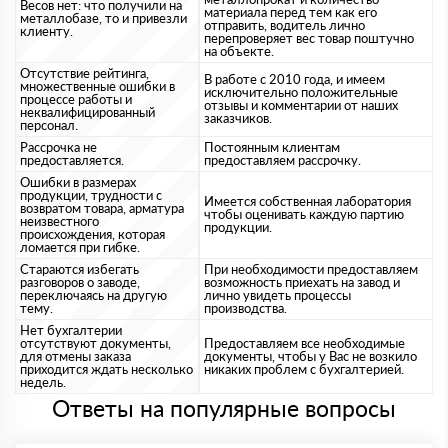
Весов нет: что получили на
материала перед тем как его
металлобазе, то и привезли
отправить, водитель лично
клиенту.
перепроверяет вес товар поштучно
на объекте.
Отсутствие рейтинга,
В работе с 2010 года, и имеем
множественные ошибки в
исключительно положительные
процессе работы и
отзывы и комментарии от наших
неквалифицированный
заказчиков.
персонал.
Рассрочка не
Постоянным клиентам
предоставляется.
предоставляем рассрочку.
Ошибки в размерах
продукции, трудности с
Имеется собственная лаборатория
возвратом товара, арматура
чтобы оценивать каждую партию
неизвестного
продукции.
происхождения, которая
ломается при гибке.
Стараются избегать
При необходимости предоставляем
разговоров о заводе,
возможность приехать на завод и
переключаясь на другую
лично увидеть процессы
тему.
производства.
Нет бухгалтерии
отсутствуют документы,
Предоставляем все необходимые
для отмены заказа
документы, чтобы у Вас не возкило
приходится ждать несколько
никаких проблем с бухгалтерией.
недель.
Ответы на популярные вопросы