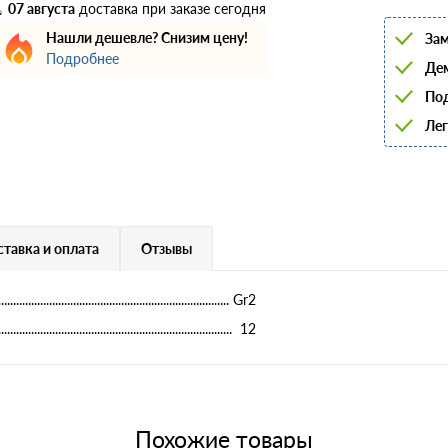
6
07 августа
доставка при заказе сегодня
8
Нашли дешевле? Снизим цену!
Зам
10
Подробнее
12
Дем
14
16
Под
18
Лег
20
22
25
28
32
36
40
тавка и оплата
Отзывы
Gr2
12
Похожие товары