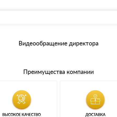
, возможна через системы электронных платежей.
иема материала после проверки качества и количества заказанного
15 и не более 19 символов
е номенклатуру товара, количество. После оплаты осуществляется 
щим банковским картам
Видеообращение директора
Преимущества компании
ВЫСОКОЕ КАЧЕСТВО
ДОСТАВКА