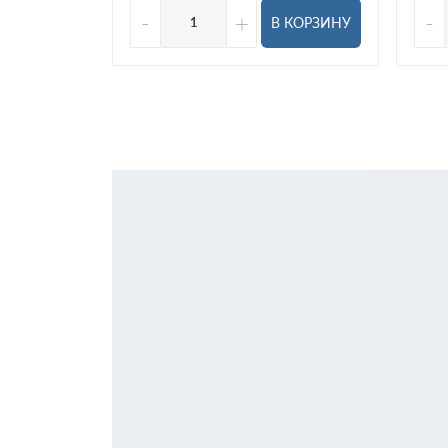
-
+
-
В КОРЗИНУ