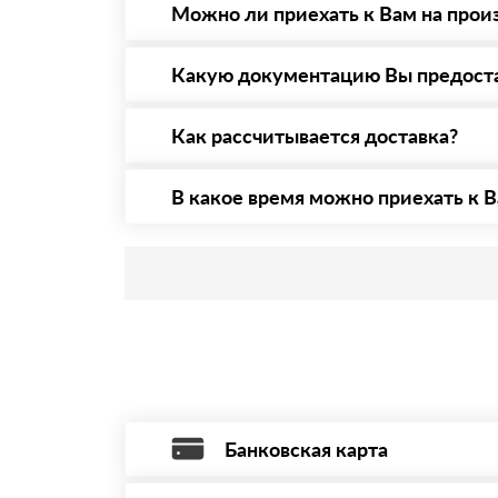
то Вы в праве от него отказаться.
Можно ли приехать к Вам на прои
Да конечно, мы всегда рады видеть Вас на 
предварительная запись по номеру телефону
Какую документацию Вы предост
С каждой товарной позицией мы предоставл
Как рассчитывается доставка?
После оформления заявки с Вами свяжется п
стоимости и сроков доставки, которые впос
В какое время можно приехать к В
Приехать в офис можно с 08.00 до 20.00. Н
Банковская карта