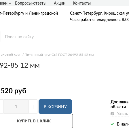
ники
Вопросы-ответы
Акции
Контакты
т-Петербургу и Ленинградской
Санкт-Петербург, Киришская ул
Часы работы: ежедневно с 8:00
тановый круг
Титановый круг Gr2 ГОСТ 26492-85 12 мм
492-85 12 мм
Гладкая А1
А240
А240С
Ст3
Рифленая А3
 520
руб
A400
25Г2С
35ГС
Доставка
-
+
А500С
В КОРЗИНУ
области
В500С
Узнать
Для фундамента
Композитная арматура
КУПИТЬ В 1 КЛИК
В нали
Диаметр