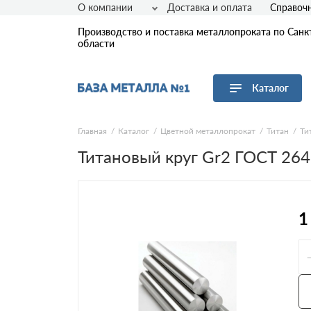
О компании
Доставка и оплата
Справоч
Производство и поставка металлопроката по Санк
области
Каталог
Перейти в каталог
Главная
Каталог
Цветной металлопрокат
Титан
Ти
Титановый круг Gr2 ГОСТ 26
Арматура
Листовой прокат
Трубы
Сетка
1
Сортовой прокат
Фасонный прокат
Оцинкованный прокат
Рулонная сталь
Винтовые сваи