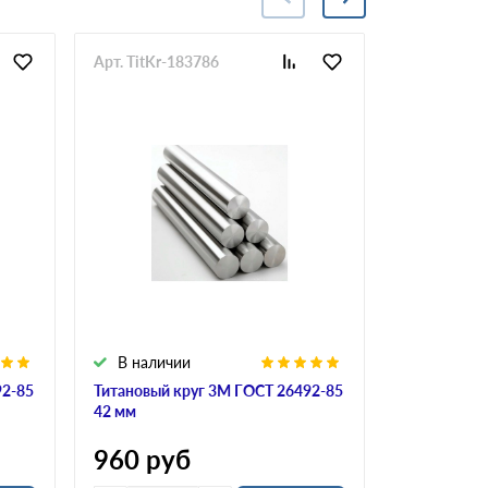
Арт. TitKr-183786
Арт. TitKr-
В наличии
В налич
92-85
Титановый круг 3М ГОСТ 26492-85
Титановый 
42 мм
54 мм
960
руб
960
ру