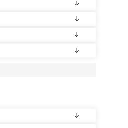
 на качество материала. Обязательна
ортную накладную.
редает заявку нашему логисту для оценки
усĸа в Бизнес-центр.