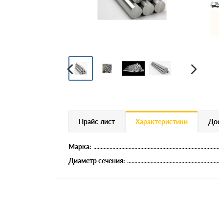
Профнастил
Евроштакетник
Цветной металлопрокат
Расходники и комплектующие
Прайс-лист
Характеристики
Дос
Марка:
Диаметр сечения: