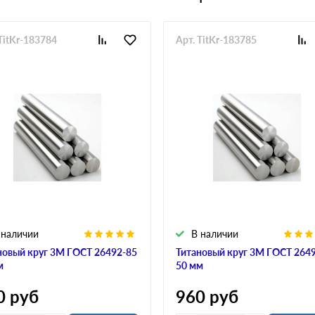
TitKr-183784
Арт. TitKr-183785
 наличии
В наличии
новый круг 3М ГОСТ 26492-85
Титановый круг 3М ГОСТ 264
м
50 мм
0
руб
960
руб