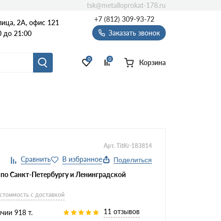
tsk@metalloprokat-178.ru
+7 (812) 309-93-72
ица, 2А, офис 121
Заказать звонок
 до 21:00
0
0
Корзина
Арт. TitKr-183814
Поделиться
 по Санкт-Петербургу и Ленинградской
 стоимость с доставкой
11 отзывов
чии 918 т.