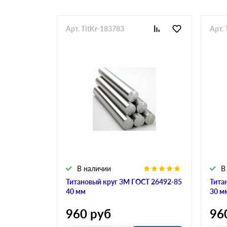
Арт. TitKr-183783
Арт. 
В наличии
В
Титановый круг 3М ГОСТ 26492-85
Тита
40 мм
30 м
960
руб
96