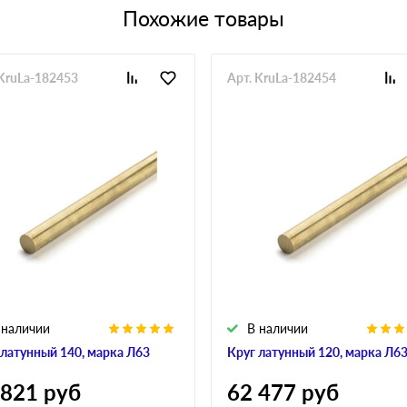
Похожие товары
 KruLa-182453
Арт. KruLa-182454
 наличии
В наличии
 латунный 140, марка Л63
Круг латунный 120, марка Л6
 821
руб
62 477
руб