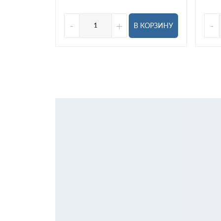
-
+
-
В КОРЗИНУ