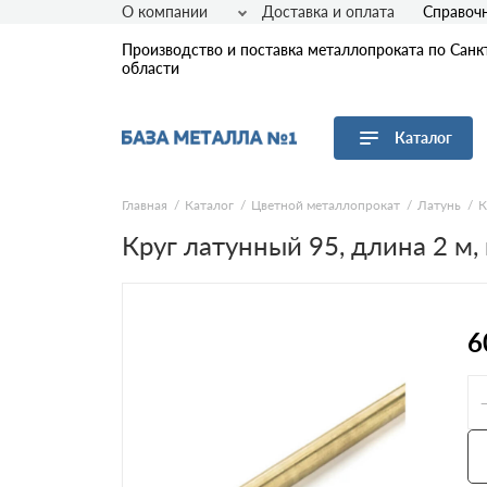
О компании
Доставка и оплата
Справоч
Производство и поставка металлопроката по Санк
области
Каталог
Перейти в каталог
Главная
Каталог
Цветной металлопрокат
Латунь
К
Круг латунный 95, длина 2 м,
Арматура
Листовой прокат
Трубы
Сетка
6
Сортовой прокат
Фасонный прокат
Оцинкованный прокат
Рулонная сталь
Винтовые сваи