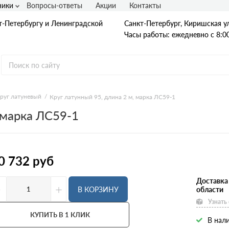
ники
Вопросы-ответы
Акции
Контакты
т-Петербургу и Ленинградской
Санкт-Петербург, Киришская ул
Часы работы: ежедневно с 8:00
руг латуневый
Круг латунный 95, длина 2 м, марка ЛС59-1
 марка ЛС59-1
Гладкая А1
А240
А240С
Ст3
Рифленая А3
0 732
руб
A400
25Г2С
35ГС
Доставка
-
+
А500С
В КОРЗИНУ
области
В500С
Узнать
Для фундамента
Композитная арматура
КУПИТЬ В 1 КЛИК
В нали
Диаметр