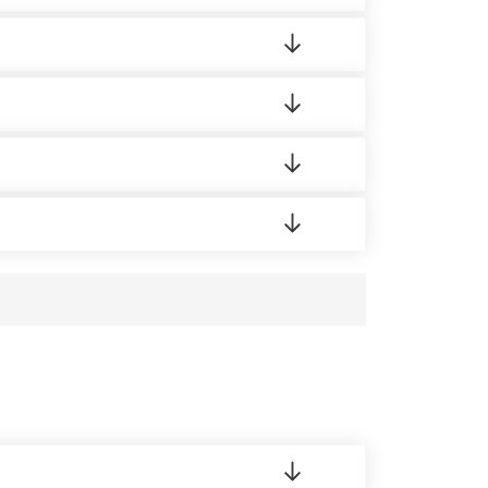
ленный товар был ненадлежащего качества,
 на качество материала. Обязательна
ортную накладную.
редает заявку нашему логисту для оценки
усĸа в Бизнес-центр.