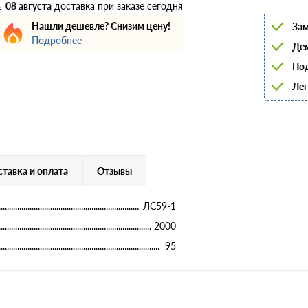
6
08 августа
доставка при заказе сегодня
8
Нашли дешевле? Снизим цену!
Зам
10
Подробнее
12
Дем
14
16
Под
18
Лег
20
22
25
28
32
36
40
тавка и оплата
Отзывы
ЛС59-1
2000
95