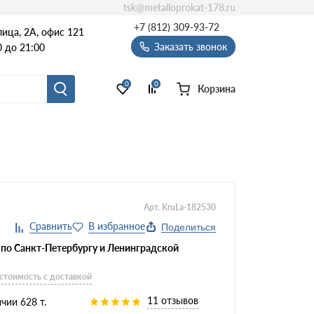
tsk@metalloprokat-178.ru
+7 (812) 309-93-72
ица, 2А, офис 121
Заказать звонок
 до 21:00
0
0
Корзина
Арт. KruLa-182530
Поделиться
 по Санкт-Петербургу и Ленинградской
 стоимость с доставкой
11 отзывов
чии 628 т.