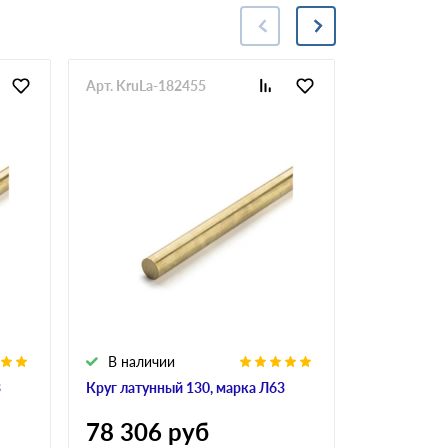
Арт. KruLa-182455
Арт. KruLa-
В наличии
В налич
3
Круг латунный 130, марка Л63
Круг латун
78 306
руб
104 25