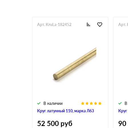
Арт. KruLa-182452
Арт.
В наличии
В
Круг латунный 110, марка Л63
Круг
52 500
руб
90