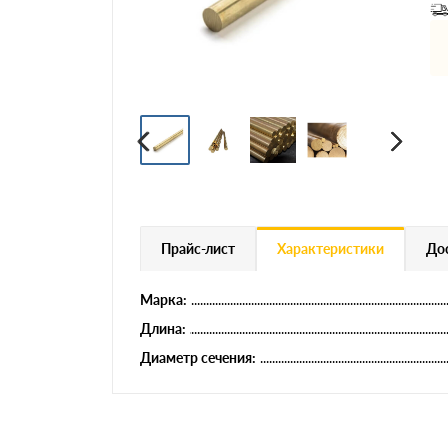
Профнастил
Евроштакетник
Цветной металлопрокат
Расходники и комплектующие
Прайс-лист
Характеристики
Дос
Марка:
Длина:
Диаметр сечения: