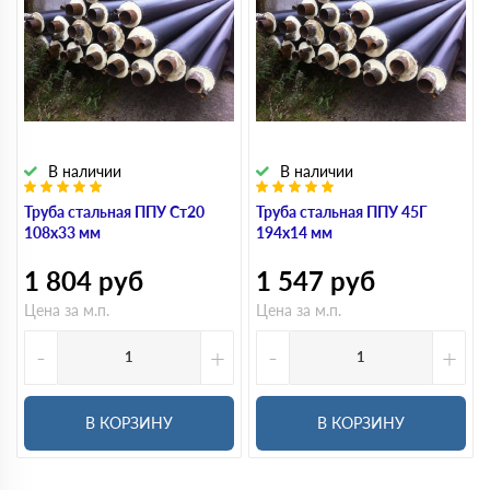
В наличии
В наличии
Труба стальная ППУ Ст20
Труба стальная ППУ 45Г
108х33 мм
194х14 мм
1 804
руб
1 547
руб
Цена за м.п.
Цена за м.п.
-
+
-
+
В КОРЗИНУ
В КОРЗИНУ