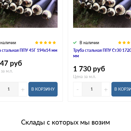
 наличии
В наличии
а стальная ППУ 45Г 194х14 мм
Труба стальная ППУ Ст30 172
мм
547
руб
1 730
руб
за м.п.
Цена за м.п.
+
-
+
В КОРЗИНУ
В КОРЗ
Склады с которых мы возим