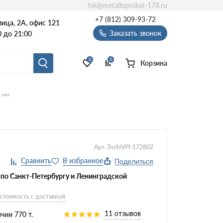
tsk@metalloprokat-178.ru
+7 (812) 309-93-72
ица, 2А, офис 121
Заказать звонок
 до 21:00
0
0
Корзина
8 мм
Арт. TruStVPI-172802
Поделиться
 по Санкт-Петербургу и Ленинградской
 стоимость с доставкой
11 отзывов
чии 770 т.