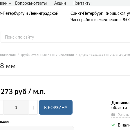
ники
Вопросы-ответы
Акции
Контакты
т-Петербургу и Ленинградской
Санкт-Петербург, Киришская ул
Часы работы: ежедневно с 8:00
ллические
Трубы стальные в ППУ изоляции
Труба стальная ППУ 40Г 42,4х
х8 мм
Гладкая А1
А240
А240С
Ст3
Рифленая А3
 273
руб / м.п.
A400
25Г2С
35ГС
Доставка
-
+
А500С
В КОРЗИНУ
области
В500С
Узнать
Для фундамента
Композитная арматура
ндарт:
В нали
Диаметр