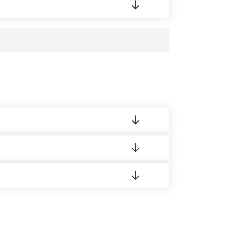
усĸа в Бизнес-центр.
 материала.
доставка либо Вы забираете товар со склада