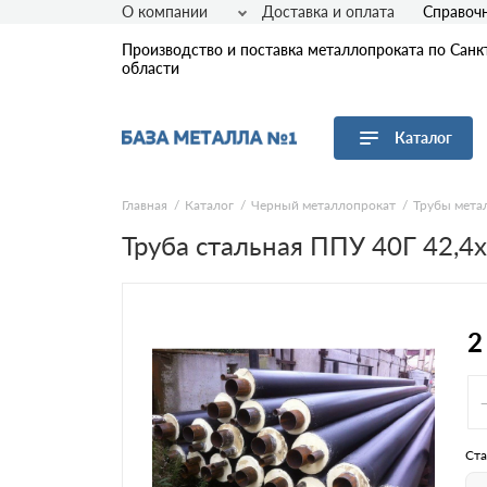
О компании
Доставка и оплата
Справоч
Производство и поставка металлопроката по Санк
области
Каталог
Перейти в каталог
Главная
Каталог
Черный металлопрокат
Трубы мета
Труба стальная ППУ 40Г 42,4
Арматура
Листовой прокат
Трубы
Сетка
2
Сортовой прокат
Фасонный прокат
Оцинкованный прокат
Рулонная сталь
Ста
Винтовые сваи