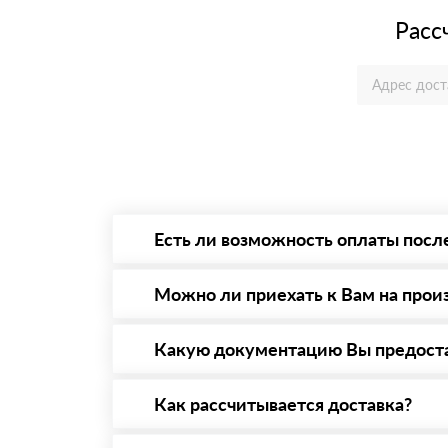
Расс
Есть ли возможность оплаты посл
Да. Самый распространенный способ оплаты 
то Вы в праве от него отказаться.
Можно ли приехать к Вам на прои
Да конечно, мы всегда рады видеть Вас на 
предварительная запись по номеру телефону
Какую документацию Вы предост
С каждой товарной позицией мы предоставл
Как рассчитывается доставка?
После оформления заявки с Вами свяжется п