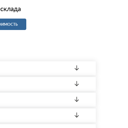
 склада
ТОИМОСТЬ
ленный товар был ненадлежащего качества,
 на качество материала. Обязательна
ортную накладную.
редает заявку нашему логисту для оценки