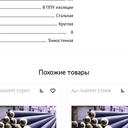
В ППУ изоляции
Стальная
Круглая
8
Тонкостенная
Похожие товары
 TruStVPI-172607
Арт. TruStVPI-172608