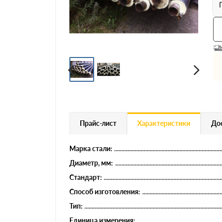
Профнастил
Евроштакетник
Цветной металлопрокат
Расходники и комплектующие
Прайс-лист
Характеристики
Дос
Марка стали:
Диаметр, мм:
Стандарт:
Способ изготовления:
Тип:
Единица измерения: