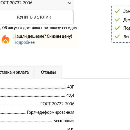
6
ГОСТ 30732-2006
8
Зам
10
12
КУПИТЬ В 1 КЛИК
Дем
14
16
08 августа
доставка при заказе сегодня
Под
18
Нашли дешевле? Снизим цену!
Лег
20
22
Подробнее
25
28
32
36
40
тавка и оплата
Отзывы
40Г
42,4
ГОСТ 30732-2006
Горячедеформированная
Бесшовная
м.п.