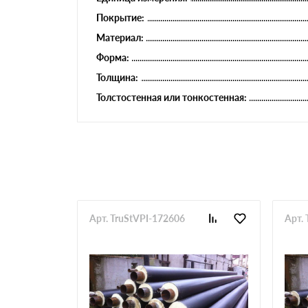
Покрытие:
Материал:
Форма:
Толщина:
Толстостенная или тонкостенная:
Арт. TruStVPI-172606
Арт.