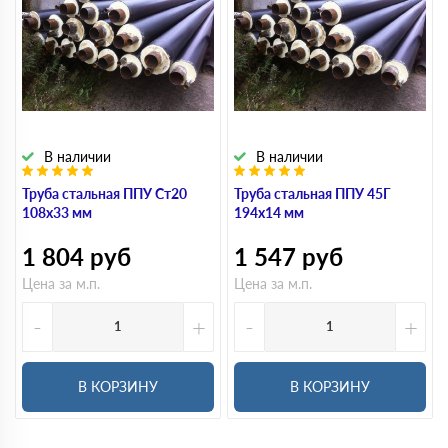
В наличии
В наличии
Труба стальная ППУ Ст20
Труба стальная ППУ 45Г
108х33 мм
194х14 мм
1 804
руб
1 547
руб
Цена за м.п.
Цена за м.п.
-
+
-
+
В КОРЗИНУ
В КОРЗИНУ