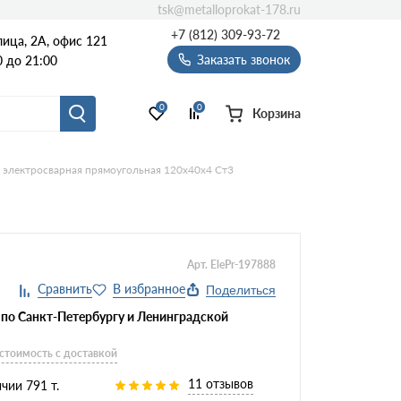
tsk@metalloprokat-178.ru
+7 (812) 309-93-72
ица, 2А, офис 121
Заказать звонок
 до 21:00
0
0
Корзина
 электросварная прямоугольная 120х40х4 Ст3
Арт. ElePr-197888
Поделиться
 по Санкт-Петербургу и Ленинградской
 стоимость с доставкой
11 отзывов
чии 791 т.