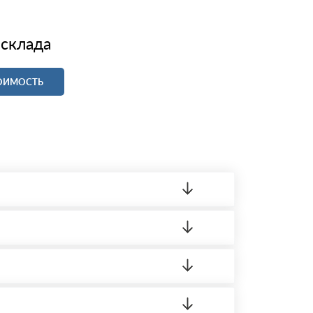
 склада
ТОИМОСТЬ
ленный товар был ненадлежащего качества,
 на качество материала. Обязательна
ортную накладную.