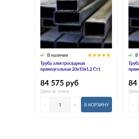
В наличии
В
Труба электросварная
Труб
прямоугольная 20х10х1,2 Ст1
прям
84 575
руб
84
Цена за тонну
Цена
-
+
-
В КОРЗИНУ