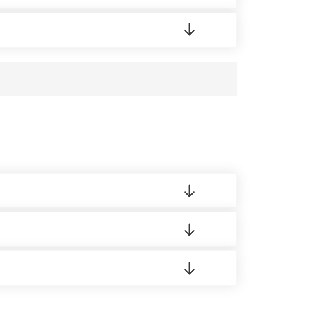
редает заявку нашему логисту для оценки
усĸа в Бизнес-центр.
 материала.
доставка либо Вы забираете товар со склада