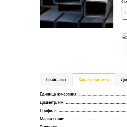
Профнастил
Ста
Евроштакетник
Цветной металлопрокат
Расходники и комплектующие
Прайс-лист
Характеристики
Дос
Единица измерения:
Диаметр, мм:
Профиль:
Марка стали:
Толщина: