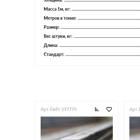
Масса 1м, кг:
Метров в тонне:
Размер:
Вес штуки, кг:
Длина:
Стандарт:
Арт. ElePr-197779
Арт. 