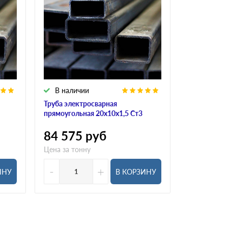
В наличии
В налич
Труба электросварная
Труба элек
прямоугольная 20х10х1,5 Ст3
прямоуголь
84 575
руб
84 575
Цена за тонну
Цена за тон
-
+
-
ИНУ
В КОРЗИНУ