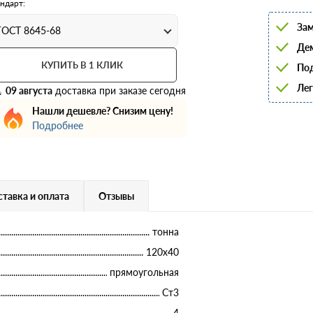
ндарт:
6
8
Зам
10
ГОСТ 8645-68
12
Дем
14
16
КУПИТЬ В 1 КЛИК
Под
18
Лег
20
09 августа
доставка при заказе сегодня
22
Нашли дешевле? Снизим цену!
25
28
Подробнее
32
36
40
тавка и оплата
Отзывы
тонна
120х40
прямоугольная
Ст3
4