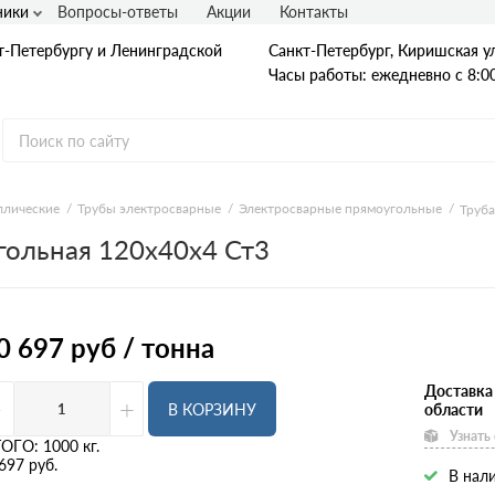
ники
Вопросы-ответы
Акции
Контакты
т-Петербургу и Ленинградской
Санкт-Петербург, Киришская ул
Часы работы: ежедневно с 8:00
ллические
Трубы электросварные
Электросварные прямоугольные
Труба
гольная 120х40х4 Ст3
Гладкая А1
А240
А240С
Ст3
Рифленая А3
0 697
руб / тонна
A400
25Г2С
35ГС
Доставка
-
+
А500С
В КОРЗИНУ
области
В500С
Узнать
Для фундамента
ТОГО:
1000
кг.
Композитная арматура
697
руб.
В нали
Диаметр