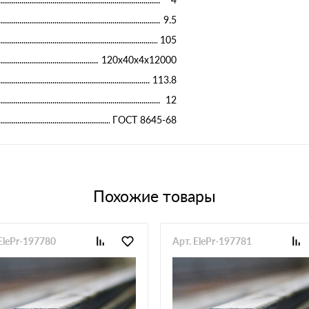
9.5
105
120х40х4х12000
113.8
12
ГОСТ 8645-68
Похожие товары
ElePr-197780
Арт. ElePr-197781