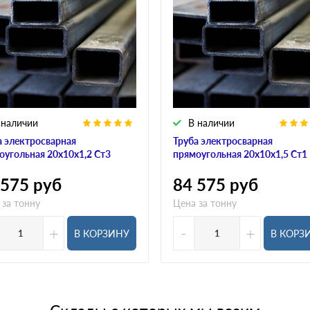
 наличии
В наличии
а электросварная
Труба электросварная
оугольная 20х10х1,2 Ст3
прямоугольная 20х10х1,5 Ст1
 575
руб
84 575
руб
 за тонну
Цена за тонну
+
-
+
В КОРЗИНУ
В КОРЗ