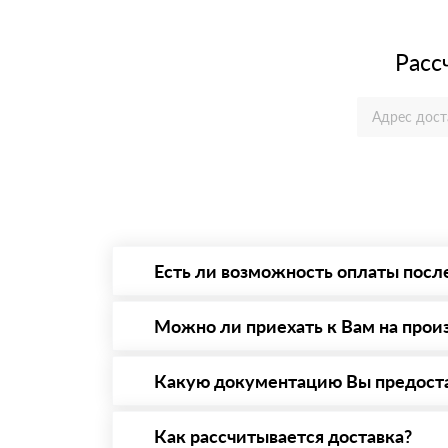
Расс
Есть ли возможность оплаты посл
Да. Самый распространенный способ оплаты 
то Вы в праве от него отказаться.
Можно ли приехать к Вам на прои
Да конечно, мы всегда рады видеть Вас на 
предварительная запись по номеру телефону
Какую документацию Вы предост
С каждой товарной позицией мы предоставл
Как рассчитывается доставка?