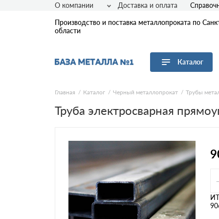
О компании
Доставка и оплата
Справоч
Производство и поставка металлопроката по Санк
области
Каталог
Перейти в каталог
Главная
Каталог
Черный металлопрокат
Трубы мета
Труба электросварная прямоу
Арматура
Листовой прокат
Трубы
Сетка
9
Сортовой прокат
Фасонный прокат
Оцинкованный прокат
Рулонная сталь
И
90
Винтовые сваи