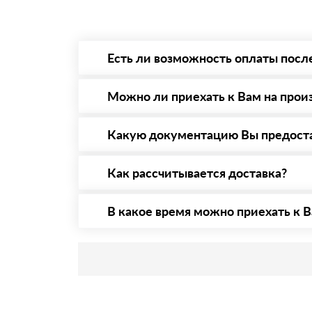
Есть ли возможность оплаты посл
Да. Самый распространенный способ оплаты 
то Вы в праве от него отказаться.
Можно ли приехать к Вам на прои
Да конечно, мы всегда рады видеть Вас на 
предварительная запись по номеру телефону
Какую документацию Вы предост
С каждой товарной позицией мы предоставл
Как рассчитывается доставка?
После оформления заявки с Вами свяжется п
стоимости и сроков доставки, которые впос
В какое время можно приехать к В
Приехать в офис можно с 08.00 до 20.00. Н