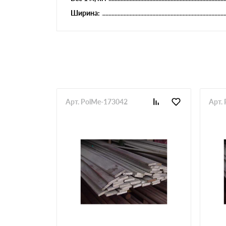
Ширина:
Арт. PolMe-173042
Арт.