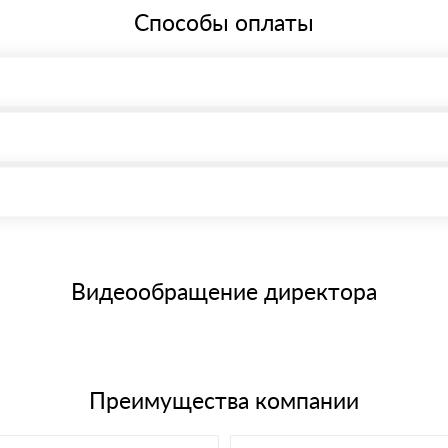
Способы оплаты
, возможна через системы электронных платежей.
иема материала после проверки качества и количества заказанного
15 и не более 19 символов
е номенклатуру товара, количество. После оплаты осуществляется 
щим банковским картам
Видеообращение директора
Преимущества компании