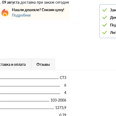
6
09 августа
доставка при заказе сегодня
8
Нашли дешевле? Снизим цену!
Зам
10
Подробнее
12
Дем
14
16
Под
18
Лег
20
22
25
28
32
36
40
тавка и оплата
Отзывы
СТ3
6
4
103-2006
1273,9
0,79