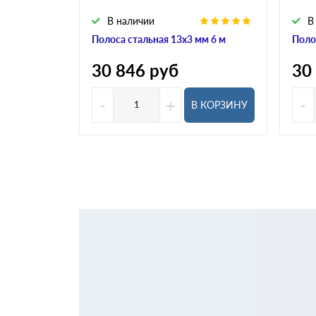
В наличии
В
Полоса стальная 13х3 мм 6 м
Поло
30 846
руб
30
-
+
-
В КОРЗИНУ