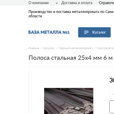
О компании
Доставка и оплата
Справоч
Производство и поставка металлопроката по Санк
области
Каталог
Перейти в каталог
Главная
Каталог
Черный металлопрокат
Сортовой п
Полоса стальная 25х4 мм 6 м
Арматура
Листовой прокат
Трубы
Сетка
3
Сортовой прокат
Фасонный прокат
Оцинкованный прокат
Рулонная сталь
Винтовые сваи