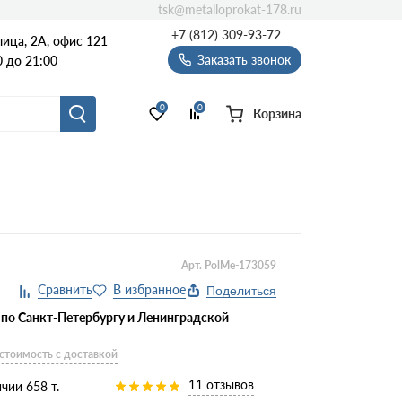
tsk@metalloprokat-178.ru
+7 (812) 309-93-72
ица, 2А, офис 121
Заказать звонок
 до 21:00
0
0
Корзина
Арт. PolMe-173059
Поделиться
 по Санкт-Петербургу и Ленинградской
 стоимость с доставкой
11 отзывов
чии 658 т.