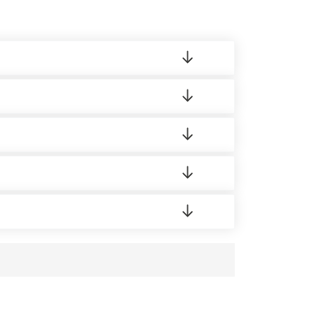
ленный товар был ненадлежащего качества,
 на качество материала. Обязательна
ортную накладную.
редает заявку нашему логисту для оценки
усĸа в Бизнес-центр.