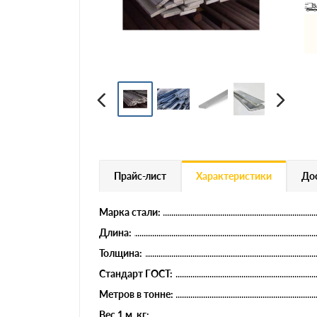
Профнастил
Евроштакетник
Цветной металлопрокат
Расходники и комплектующие
Прайс-лист
Характеристики
Дос
Марка стали:
Длина:
Толщина:
Стандарт ГОСТ:
Метров в тонне:
Вес 1 м, кг: