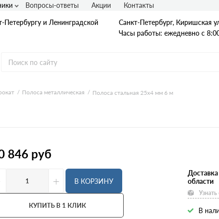
ники
Вопросы-ответы
Акции
Контакты
т-Петербургу и Ленинградской
Санкт-Петербург, Киришская ул
Часы работы: ежедневно с 8:00
рокат
Полоса металлическая
Полоса стальная 25х4 мм 6 м
Гладкая А1
А240
А240С
Ст3
Рифленая А3
0 846
руб
A400
25Г2С
35ГС
Доставка
-
+
А500С
В КОРЗИНУ
области
В500С
Узнать
Для фундамента
Композитная арматура
КУПИТЬ В 1 КЛИК
В нали
Диаметр