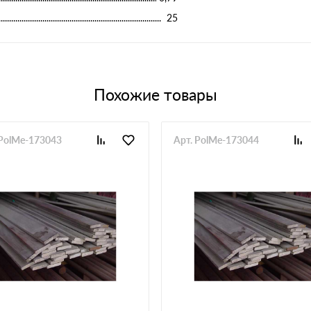
25
Похожие товары
 PolMe-173043
Арт. PolMe-173044