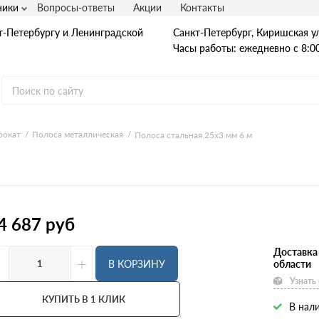
ники
Вопросы-ответы
Акции
Контакты
т-Петербургу и Ленинградской
Санкт-Петербург, Киришская ул
Часы работы: ежедневно с 8:00
рокат
Полоса металлическая
Полоса стальная 25х3 мм 6 м
Гладкая А1
А240
А240С
Ст3
Рифленая А3
4 687
руб
A400
25Г2С
35ГС
Доставка
-
+
А500С
В КОРЗИНУ
области
В500С
Узнать
Для фундамента
Композитная арматура
КУПИТЬ В 1 КЛИК
В нали
Диаметр