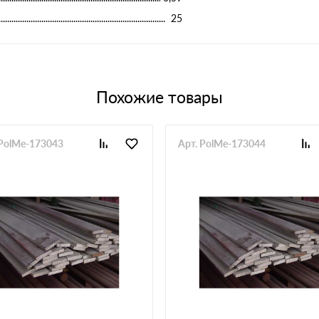
25
Похожие товары
 PolMe-173043
Арт. PolMe-173044