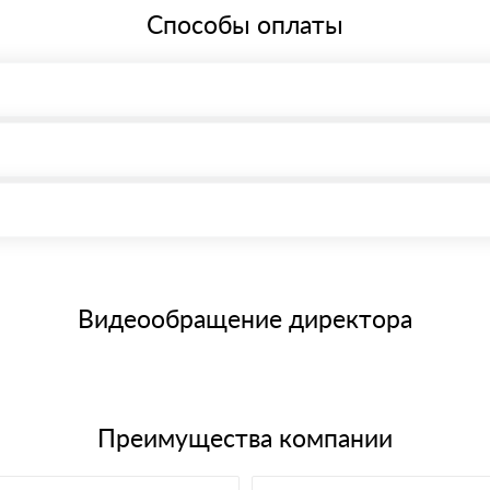
Способы оплаты
, возможна через системы электронных платежей.
иема материала после проверки качества и количества заказанного
15 и не более 19 символов
е номенклатуру товара, количество. После оплаты осуществляется 
щим банковским картам
Видеообращение директора
Преимущества компании