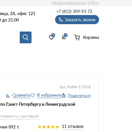
tsk@metalloprokat-178.ru
+7 (812) 309-93-72
ица, 2А, офис 121
Заказать звонок
 до 21:00
0
0
Корзина
Арт. PolMe-173058
Поделиться
 по Санкт-Петербургу и Ленинградской
 стоимость с доставкой
11 отзывов
чии 892 т.