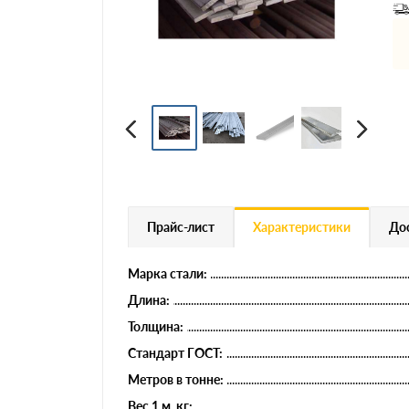
Профнастил
Евроштакетник
Цветной металлопрокат
Расходники и комплектующие
Прайс-лист
Характеристики
Дос
Марка стали:
Длина:
Толщина:
Стандарт ГОСТ:
Метров в тонне:
Вес 1 м, кг: