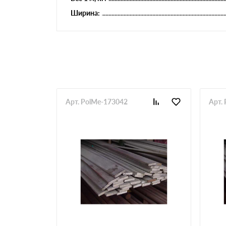
Ширина:
Арт. PolMe-173042
Арт.