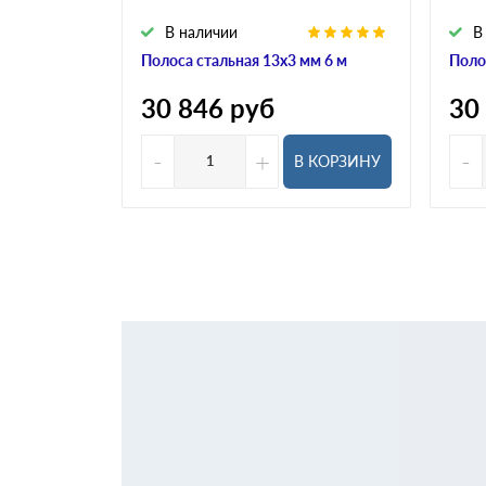
В наличии
В
Полоса стальная 13х3 мм 6 м
Поло
30 846
руб
30
-
+
-
В КОРЗИНУ