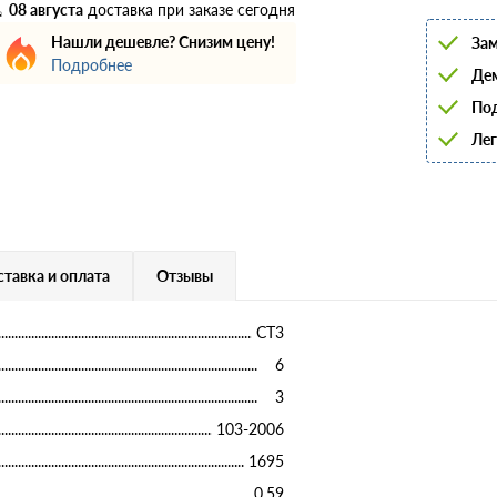
6
08 августа
доставка при заказе сегодня
8
Нашли дешевле? Снизим цену!
Зам
10
Подробнее
12
Дем
14
16
Под
18
Лег
20
22
25
28
32
36
40
тавка и оплата
Отзывы
СТ3
6
3
103-2006
1695
0,59