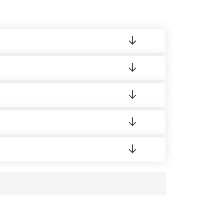
ленный товар был ненадлежащего качества,
 на качество материала. Обязательна
ортную накладную.
редает заявку нашему логисту для оценки
усĸа в Бизнес-центр.