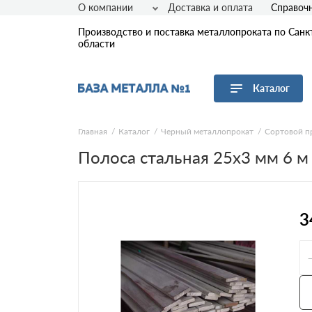
О компании
Доставка и оплата
Справоч
Производство и поставка металлопроката по Санк
области
Каталог
Перейти в каталог
Главная
Каталог
Черный металлопрокат
Сортовой п
Полоса стальная 25х3 мм 6 м
Арматура
Листовой прокат
Трубы
Сетка
3
Сортовой прокат
Фасонный прокат
Оцинкованный прокат
Рулонная сталь
Винтовые сваи