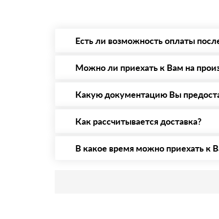
Есть ли возможность оплаты посл
Да. Самый распространенный способ оплаты 
то Вы в праве от него отказаться.
Можно ли приехать к Вам на прои
Да конечно, мы всегда рады видеть Вас на 
предварительная запись по номеру телефону
Какую документацию Вы предост
С каждой товарной позицией мы предоставл
Как рассчитывается доставка?
После оформления заявки с Вами свяжется п
стоимости и сроков доставки, которые впос
В какое время можно приехать к В
Приехать в офис можно с 08.00 до 20.00. Н