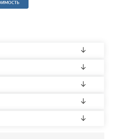
ТОИМОСТЬ
ленный товар был ненадлежащего качества,
 на качество материала. Обязательна
ортную накладную.
редает заявку нашему логисту для оценки
усĸа в Бизнес-центр.