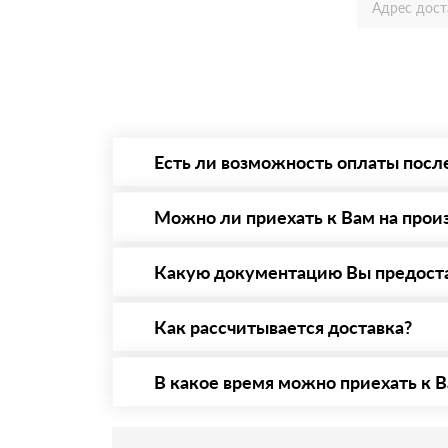
Есть ли возможность оплаты посл
Да. Самый распространенный способ оплаты 
то Вы в праве от него отказаться.
Можно ли приехать к Вам на прои
Да конечно, мы всегда рады видеть Вас на 
предварительная запись по номеру телефону
Какую документацию Вы предост
С каждой товарной позицией мы предоставл
Как рассчитывается доставка?
После оформления заявки с Вами свяжется п
стоимости и сроков доставки, которые впос
В какое время можно приехать к В
Приехать в офис можно с 08.00 до 20.00. Н