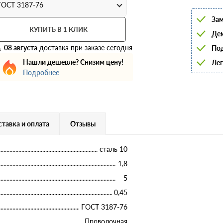
6
ГОСТ 3187-76
8
Зам
10
12
КУПИТЬ В 1 КЛИК
Дем
14
16
08 августа
доставка при заказе сегодня
Под
18
Нашли дешевле? Снизим цену!
Лег
20
22
Подробнее
25
28
32
36
40
тавка и оплата
Отзывы
сталь 10
1,8
5
0,45
ГОСТ 3187-76
Проволочная