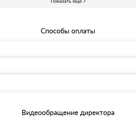
Показать еще 7
Способы оплаты
, возможна через системы электронных платежей.
иема материала после проверки качества и количества заказанного
15 и не более 19 символов
е номенклатуру товара, количество. После оплаты осуществляется 
щим банковским картам
Видеообращение директора