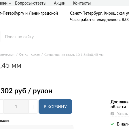
ники
Вопросы-ответы
Акции
Контакты
т-Петербургу и Ленинградской
Санкт-Петербург, Киришская ул
Часы работы: ежедневно с 8:00
ллическая
Сетка тканая
Сетка тканая сталь 10 1,8х5х0,45 мм
0,45 мм
Гладкая А1
А240
А240С
Ст3
Рифленая А3
 302
руб / рулон
A400
25Г2С
35ГС
Доставка
-
+
А500С
В КОРЗИНУ
области
В500С
Узнать
Для фундамента
Композитная арматура
ндарт:
В нали
Диаметр