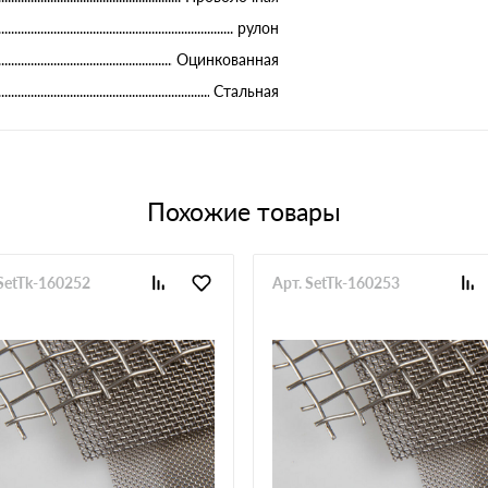
рулон
Оцинкованная
Стальная
Похожие товары
 SetTk-160252
Арт. SetTk-160253