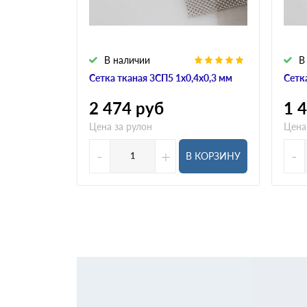
В наличии
В
Сетка тканая 3СП5 1х0,4х0,3 мм
Сетк
2 474
руб
1 
Цена за рулон
Цена
-
+
-
В КОРЗИНУ