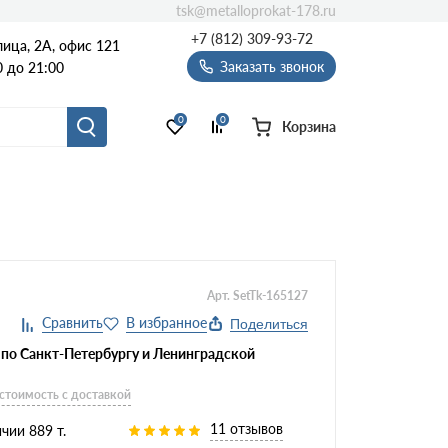
tsk@metalloprokat-178.ru
+7 (812) 309-93-72
ица, 2А, офис 121
Заказать звонок
 до 21:00
0
0
Корзина
Арт. SetTk-165127
Поделиться
 по Санкт-Петербургу и Ленинградской
 стоимость с доставкой
11 отзывов
чии 889 т.