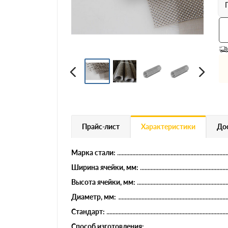
Профнастил
Евроштакетник
Цветной металлопрокат
Расходники и комплектующие
Прайс-лист
Характеристики
Дос
Марка стали:
Ширина ячейки, мм:
Высота ячейки, мм:
Диаметр, мм:
Стандарт:
Способ изготовления: