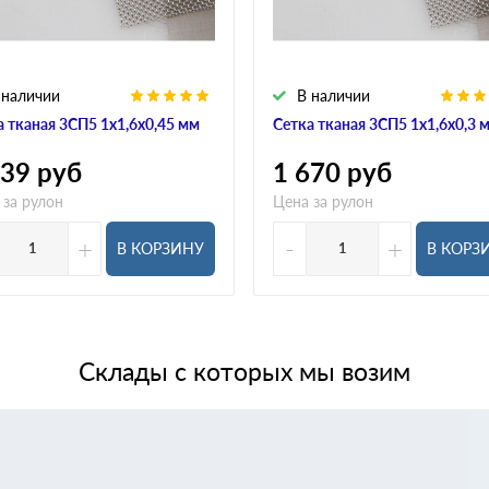
 наличии
В наличии
а тканая 3СП5 1х1,6х0,45 мм
Сетка тканая 3СП5 1х1,6х0,3 
439
руб
1 670
руб
 за рулон
Цена за рулон
+
-
+
В КОРЗИНУ
В КОРЗ
Склады с которых мы возим