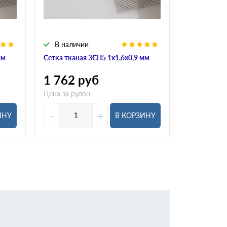
В наличии
В налич
мм
Сетка тканая 3СП5 1х1,6х0,9 мм
Сетка ткана
1 762
руб
1 504
р
Цена за рулон
Цена за рул
-
+
-
ИНУ
В КОРЗИНУ