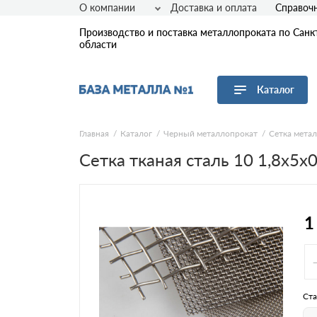
О компании
Доставка и оплата
Справоч
Производство и поставка металлопроката по Санк
области
Каталог
Перейти в каталог
Главная
Каталог
Черный металлопрокат
Сетка мета
Сетка тканая сталь 10 1,8х5х
Арматура
Листовой прокат
Трубы
Сетка
1
Сортовой прокат
Фасонный прокат
Оцинкованный прокат
Рулонная сталь
Ста
Винтовые сваи