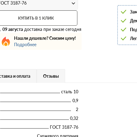
6
ГОСТ 3187-76
8
Зам
10
12
КУПИТЬ В 1 КЛИК
Дем
14
16
09 августа
доставка при заказе сегодня
Под
18
Нашли дешевле? Снизим цену!
Лег
20
22
Подробнее
25
28
32
36
40
тавка и оплата
Отзывы
сталь 10
0,9
2
0,32
ГОСТ 3187-76
Саржевого плетения