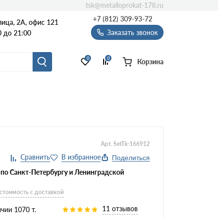
tsk@metalloprokat-178.ru
+7 (812) 309-93-72
ица, 2А, офис 121
Заказать звонок
 до 21:00
0
0
Корзина
Арт. SetTk-166912
Поделиться
 по Санкт-Петербургу и Ленинградской
 стоимость с доставкой
11 отзывов
чии 1070 т.