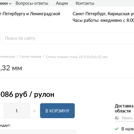
ники
Вопросы-ответы
Акции
Контакты
т-Петербургу и Ленинградской
Санкт-Петербург, Киришская ул
Часы работы: ежедневно с 8:00
ллическая
Сетка тканая
Сетка тканая сталь 10 0,9х2х0,32 мм
0,32 мм
Гладкая А1
А240
А240С
Ст3
Рифленая А3
 086
руб / рулон
A400
25Г2С
35ГС
Доставка
-
+
А500С
В КОРЗИНУ
области
В500С
Узнать
Для фундамента
Композитная арматура
ндарт:
В нали
Диаметр