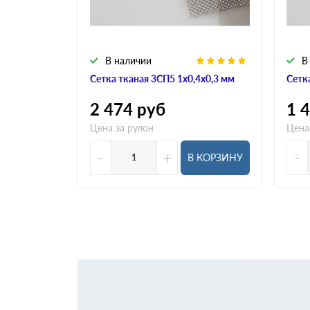
В наличии
В
Сетка тканая 3СП5 1х0,4х0,3 мм
Сетк
2 474
руб
1 
Цена за рулон
Цена
-
+
-
В КОРЗИНУ