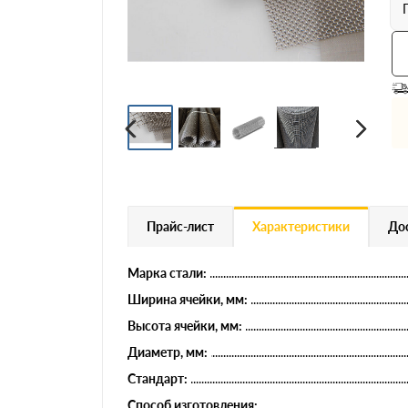
Профнастил
Евроштакетник
Цветной металлопрокат
Расходники и комплектующие
Прайс-лист
Характеристики
Дос
Марка стали:
Ширина ячейки, мм:
Высота ячейки, мм:
Диаметр, мм:
Стандарт:
Способ изготовления: