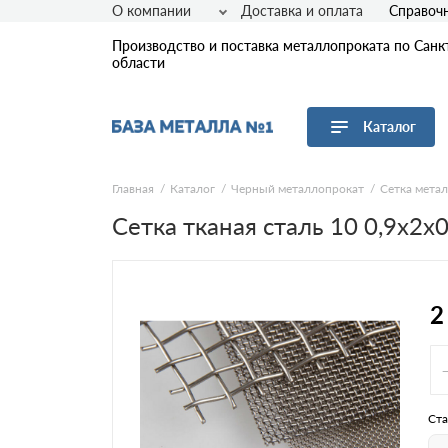
О компании
Доставка и оплата
Справоч
Производство и поставка металлопроката по Санк
области
Каталог
Перейти в каталог
Главная
Каталог
Черный металлопрокат
Сетка мета
Сетка тканая сталь 10 0,9х2х
Арматура
Листовой прокат
Трубы
Сетка
2
Сортовой прокат
Фасонный прокат
Оцинкованный прокат
Рулонная сталь
Ста
Винтовые сваи