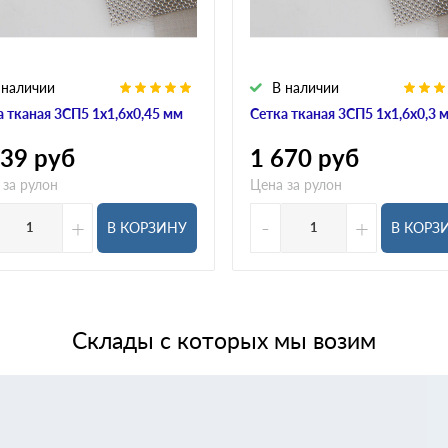
 наличии
В наличии
а тканая 3СП5 1х1,6х0,45 мм
Сетка тканая 3СП5 1х1,6х0,3 
439
руб
1 670
руб
 за рулон
Цена за рулон
+
-
+
В КОРЗИНУ
В КОРЗ
Склады с которых мы возим