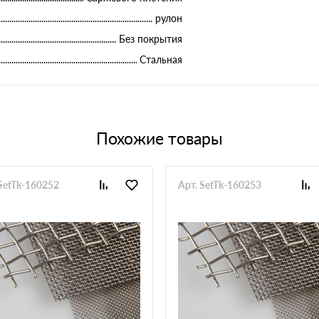
рулон
Без покрытия
Стальная
Похожие товары
 SetTk-160252
Арт. SetTk-160253