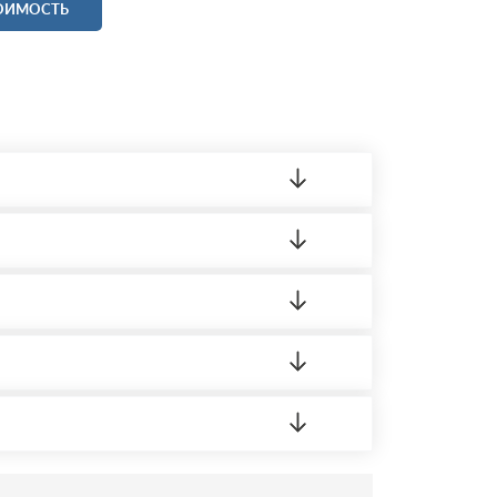
ТОИМОСТЬ
ленный товар был ненадлежащего качества,
 на качество материала. Обязательна
ортную накладную.
редает заявку нашему логисту для оценки
усĸа в Бизнес-центр.