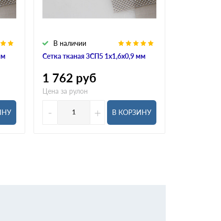
В наличии
В налич
мм
Сетка тканая 3СП5 1х1,6х0,9 мм
Сетка ткана
1 762
руб
1 504
р
Цена за рулон
Цена за рул
-
+
-
ИНУ
В КОРЗИНУ