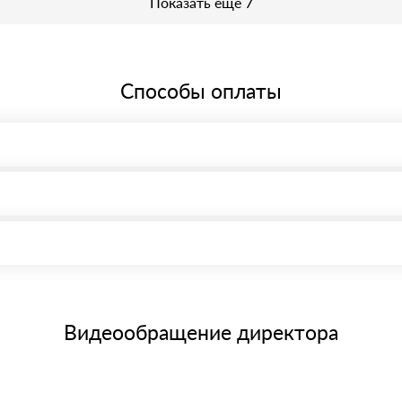
Показать еще 7
Способы оплаты
, возможна через системы электронных платежей.
иема материала после проверки качества и количества заказанного
15 и не более 19 символов
е номенклатуру товара, количество. После оплаты осуществляется 
щим банковским картам
Видеообращение директора