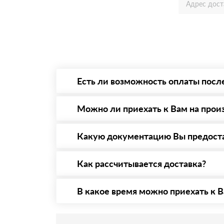
Есть ли возможность оплаты посл
Да. Самый распространенный способ оплаты 
то Вы в праве от него отказаться.
Можно ли приехать к Вам на прои
Да конечно, мы всегда рады видеть Вас на 
предварительная запись по номеру телефону
Какую документацию Вы предост
С каждой товарной позицией мы предоставл
Как рассчитывается доставка?
После оформления заявки с Вами свяжется п
стоимости и сроков доставки, которые впос
В какое время можно приехать к В
Приехать в офис можно с 08.00 до 20.00. Н