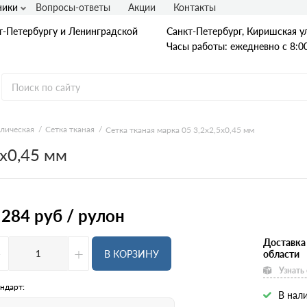
ники
Вопросы-ответы
Акции
Контакты
т-Петербургу и Ленинградской
Санкт-Петербург, Киришская ул
Часы работы: ежедневно с 8:00
ллическая
Сетка тканая
Сетка тканая марка 05 3,2х2,5х0,45 мм
5х0,45 мм
Гладкая А1
А240
А240С
Ст3
Рифленая А3
 284
руб / рулон
A400
25Г2С
35ГС
Доставка
-
+
А500С
В КОРЗИНУ
области
В500С
Узнать
Для фундамента
Композитная арматура
ндарт:
В нали
Диаметр