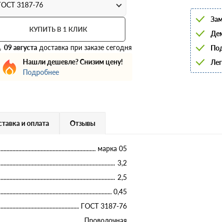
6
ГОСТ 3187-76
8
Зам
10
12
КУПИТЬ В 1 КЛИК
Дем
14
16
09 августа
доставка при заказе сегодня
Под
18
Нашли дешевле? Снизим цену!
Лег
20
22
Подробнее
25
28
32
36
40
тавка и оплата
Отзывы
марка 05
3,2
2,5
0,45
ГОСТ 3187-76
Проволочная