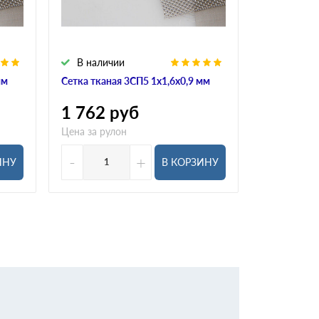
В наличии
В налич
мм
Сетка тканая 3СП5 1х1,6х0,9 мм
Сетка ткана
1 762
руб
1 504
р
Цена за рулон
Цена за рул
-
+
-
ИНУ
В КОРЗИНУ