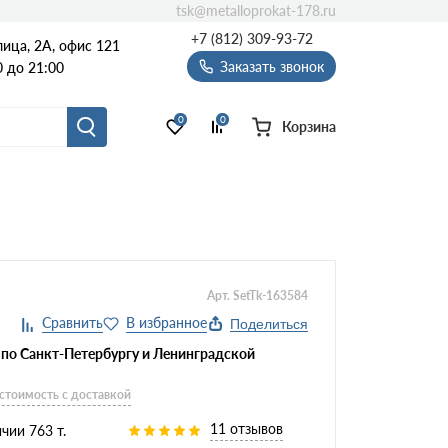
tsk@metalloprokat-178.ru
+7 (812) 309-93-72
ица, 2А, офис 121
Заказать звонок
 до 21:00
0
0
Корзина
Арт. SetTk-163584
Поделиться
 по Санкт-Петербургу и Ленинградской
 стоимость с доставкой
11 отзывов
чии 763 т.