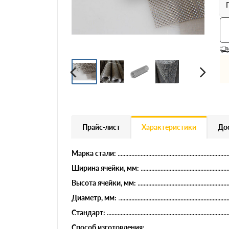
Профнастил
Евроштакетник
Цветной металлопрокат
Расходники и комплектующие
Прайс-лист
Характеристики
Дос
Марка стали:
Ширина ячейки, мм:
Высота ячейки, мм:
Диаметр, мм:
Стандарт:
Способ изготовления: