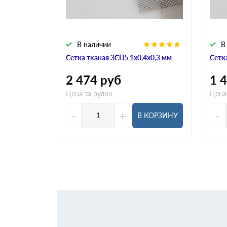
В наличии
В
Сетка тканая 3СП5 1х0,4х0,3 мм
Сетк
2 474
руб
1 
Цена за рулон
Цена
-
+
-
В КОРЗИНУ