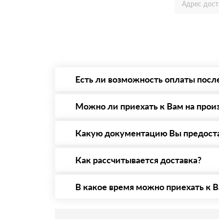
Есть ли возможность оплаты посл
Да. Самый распространенный способ оплаты 
то Вы в праве от него отказаться.
Можно ли приехать к Вам на прои
Да конечно, мы всегда рады видеть Вас на 
предварительная запись по номеру телефону
Какую документацию Вы предост
С каждой товарной позицией мы предоставл
Как рассчитывается доставка?
После оформления заявки с Вами свяжется п
стоимости и сроков доставки, которые впос
В какое время можно приехать к В
Приехать в офис можно с 08.00 до 20.00. Н