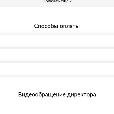
Показать еще 7
Способы оплаты
, возможна через системы электронных платежей.
иема материала после проверки качества и количества заказанного
15 и не более 19 символов
е номенклатуру товара, количество. После оплаты осуществляется 
щим банковским картам
Видеообращение директора