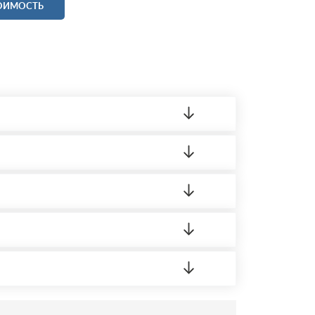
ТОИМОСТЬ
ленный товар был ненадлежащего качества,
 на качество материала. Обязательна
ортную накладную.
редает заявку нашему логисту для оценки
усĸа в Бизнес-центр.