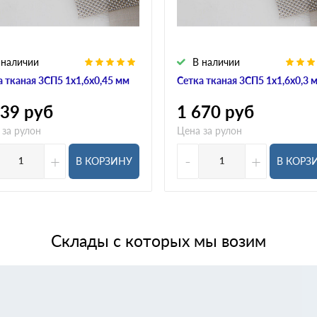
 наличии
В наличии
а тканая 3СП5 1х1,6х0,45 мм
Сетка тканая 3СП5 1х1,6х0,3 
439
руб
1 670
руб
 за рулон
Цена за рулон
+
-
+
В КОРЗИНУ
В КОРЗ
Склады с которых мы возим