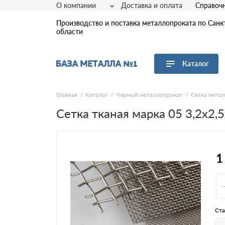
О компании
Доставка и оплата
Справоч
Производство и поставка металлопроката по Санк
области
Каталог
Перейти в каталог
Главная
Каталог
Черный металлопрокат
Сетка мета
Сетка тканая марка 05 3,2х2,
Арматура
Листовой прокат
Трубы
Сетка
1
Сортовой прокат
Фасонный прокат
Оцинкованный прокат
Рулонная сталь
Ста
Винтовые сваи