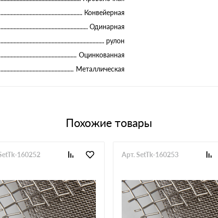
Конвейерная
Одинарная
рулон
Оцинкованная
Металлическая
Похожие товары
 SetTk-160252
Арт. SetTk-160253