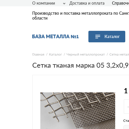
О компании
Доставка и оплата
Справоч
Производство и поставка металлопроката по Санк
области
Каталог
Перейти в каталог
Главная
Каталог
Черный металлопрокат
Сетка мета
Сетка тканая марка 05 3,2х0,
Арматура
Листовой прокат
Трубы
Сетка
1
Сортовой прокат
Фасонный прокат
Оцинкованный прокат
Рулонная сталь
Ста
Винтовые сваи