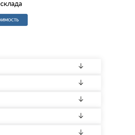
 склада
ТОИМОСТЬ
ленный товар был ненадлежащего качества,
 на качество материала. Обязательна
ортную накладную.
редает заявку нашему логисту для оценки