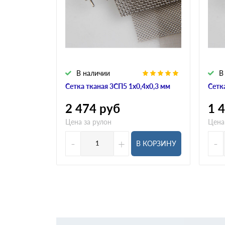
В наличии
В
Сетка тканая 3СП5 1х0,4х0,3 мм
Сетк
2 474
руб
1 
Цена за рулон
Цена
-
+
-
В КОРЗИНУ