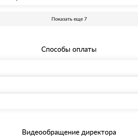
еобходима предварительная запись у менеджера для получения проп
Показать еще 7
Способы оплаты
, возможна через системы электронных платежей.
иема материала после проверки качества и количества заказанного
15 и не более 19 символов
е номенклатуру товара, количество. После оплаты осуществляется 
щим банковским картам
Видеообращение директора