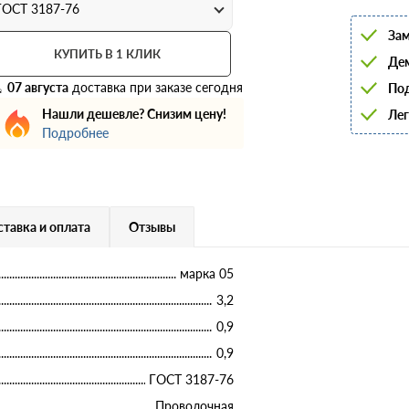
6
ГОСТ 3187-76
8
Зам
10
12
КУПИТЬ В 1 КЛИК
Дем
14
16
07 августа
доставка при заказе сегодня
Под
18
Нашли дешевле? Снизим цену!
Лег
20
22
Подробнее
25
28
32
36
40
тавка и оплата
Отзывы
марка 05
3,2
0,9
0,9
ГОСТ 3187-76
Проволочная