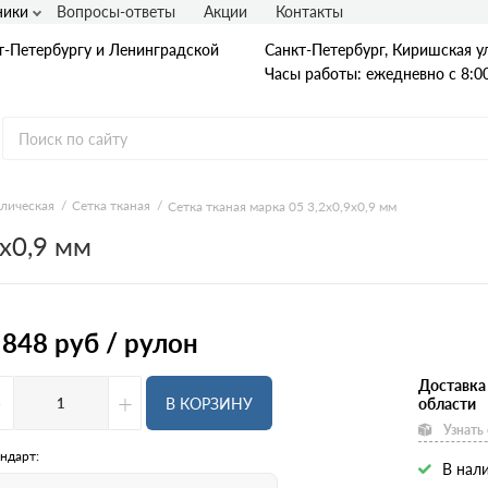
ники
Вопросы-ответы
Акции
Контакты
т-Петербургу и Ленинградской
Санкт-Петербург, Киришская ул
Часы работы: ежедневно с 8:00
ллическая
Сетка тканая
Сетка тканая марка 05 3,2х0,9х0,9 мм
9х0,9 мм
Гладкая А1
А240
А240С
Ст3
Рифленая А3
 848
руб / рулон
A400
25Г2С
35ГС
Доставка
-
+
А500С
В КОРЗИНУ
области
В500С
Узнать
Для фундамента
Композитная арматура
ндарт:
В нали
Диаметр