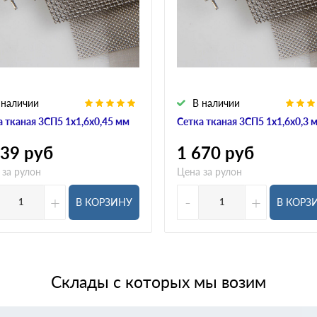
 наличии
В наличии
а тканая 3СП5 1х1,6х0,45 мм
Сетка тканая 3СП5 1х1,6х0,3 
439
руб
1 670
руб
 за рулон
Цена за рулон
+
-
+
В КОРЗИНУ
В КОРЗ
Склады с которых мы возим