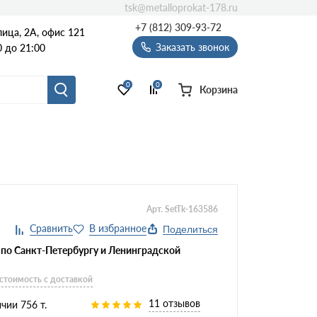
tsk@metalloprokat-178.ru
+7 (812) 309-93-72
ица, 2А, офис 121
Заказать звонок
 до 21:00
0
0
Корзина
Арт. SetTk-163586
Поделиться
 по Санкт-Петербургу и Ленинградской
 стоимость с доставкой
11 отзывов
чии 756 т.