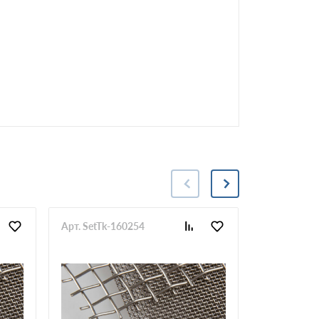
Арт. SetTk-160254
Арт. SetTk-