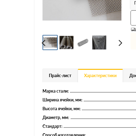
Профнастил
Евроштакетник
Цветной металлопрокат
Расходники и комплектующие
Прайс-лист
Характеристики
Дос
Марка стали:
Ширина ячейки, мм:
Высота ячейки, мм:
Диаметр, мм:
Стандарт:
Способ изготовления: