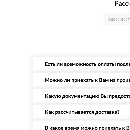
Расс
Есть ли возможность оплаты посл
Да. Самый распространенный способ оплаты 
то Вы в праве от него отказаться.
Можно ли приехать к Вам на прои
Да конечно, мы всегда рады видеть Вас на 
предварительная запись по номеру телефону
Какую документацию Вы предост
С каждой товарной позицией мы предоставл
Как рассчитывается доставка?
После оформления заявки с Вами свяжется п
стоимости и сроков доставки, которые впос
В какое время можно приехать к В