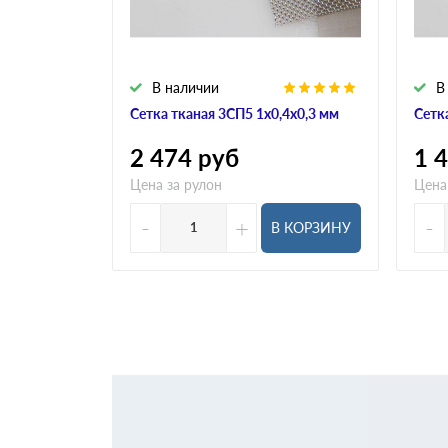
В наличии
В
Сетка тканая 3СП5 1х0,4х0,3 мм
Сетк
2 474
руб
1 
Цена за рулон
Цена
-
+
-
В КОРЗИНУ