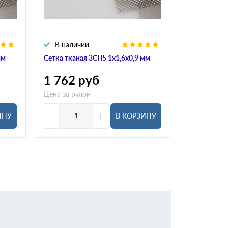
В наличии
В налич
мм
Сетка тканая 3СП5 1х1,6х0,9 мм
Сетка ткана
1 762
руб
1 504
р
Цена за рулон
Цена за рул
-
+
-
ИНУ
В КОРЗИНУ