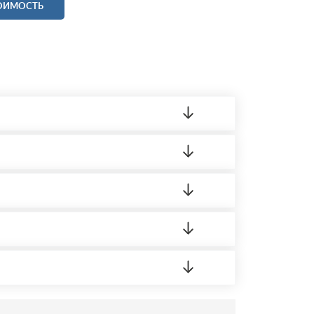
ТОИМОСТЬ
ленный товар был ненадлежащего качества,
 на качество материала. Обязательна
ортную накладную.
редает заявку нашему логисту для оценки
усĸа в Бизнес-центр.