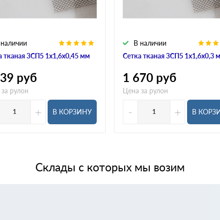
 наличии
В наличии
а тканая 3СП5 1х1,6х0,45 мм
Сетка тканая 3СП5 1х1,6х0,3 
439
руб
1 670
руб
 за рулон
Цена за рулон
+
-
+
В КОРЗИНУ
В КОРЗ
Склады с которых мы возим