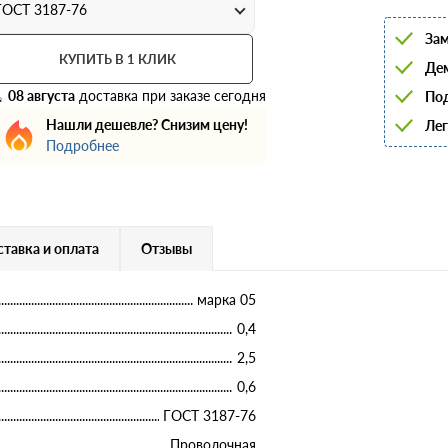
6
ГОСТ 3187-76
8
Зам
10
12
КУПИТЬ В 1 КЛИК
Дем
14
16
08 августа
доставка при заказе сегодня
Под
18
Нашли дешевле? Снизим цену!
Лег
20
22
Подробнее
25
28
32
36
40
тавка и оплата
Отзывы
марка 05
0,4
2,5
0,6
ГОСТ 3187-76
Проволочная