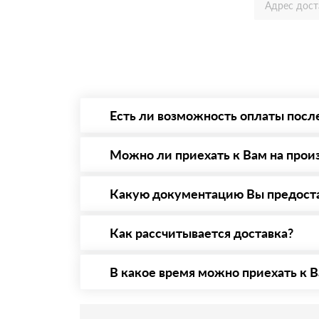
Есть ли возможность оплаты посл
Да. Самый распространенный способ оплаты 
то Вы в праве от него отказаться.
Можно ли приехать к Вам на прои
Да конечно, мы всегда рады видеть Вас на 
предварительная запись по номеру телефону
Какую документацию Вы предост
С каждой товарной позицией мы предоставл
Как рассчитывается доставка?
После оформления заявки с Вами свяжется п
стоимости и сроков доставки, которые впос
В какое время можно приехать к В
Приехать в офис можно с 08.00 до 20.00. Н