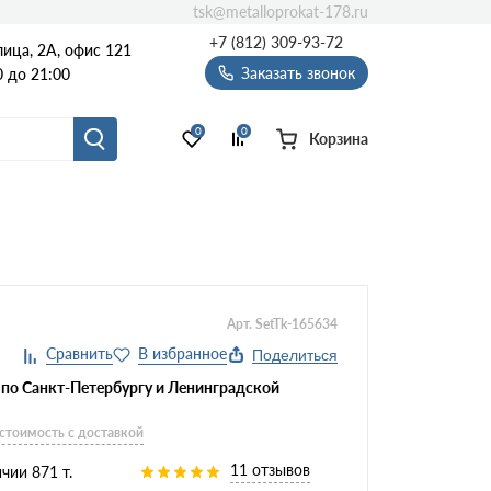
tsk@metalloprokat-178.ru
+7 (812) 309-93-72
ица, 2А, офис 121
Заказать звонок
 до 21:00
0
0
Корзина
Арт. SetTk-165634
Поделиться
 по Санкт-Петербургу и Ленинградской
 стоимость с доставкой
11 отзывов
чии 871 т.