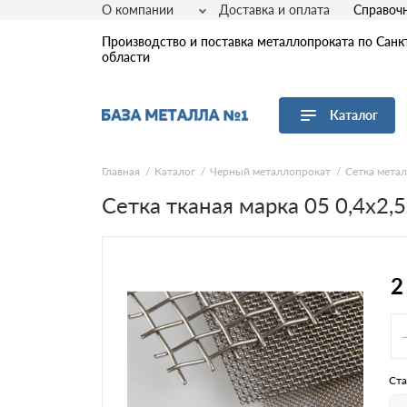
О компании
Доставка и оплата
Справоч
Производство и поставка металлопроката по Санк
области
Каталог
Перейти в каталог
Главная
Каталог
Черный металлопрокат
Сетка мета
Сетка тканая марка 05 0,4х2,
Арматура
Листовой прокат
Трубы
Сетка
2
Сортовой прокат
Фасонный прокат
Оцинкованный прокат
Рулонная сталь
Ста
Винтовые сваи