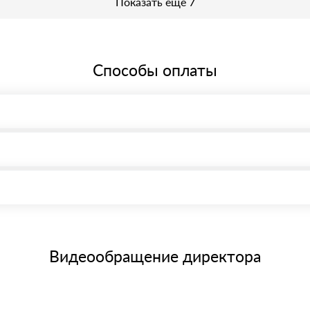
Показать еще 7
Способы оплаты
, возможна через системы электронных платежей.
иема материала после проверки качества и количества заказанного
15 и не более 19 символов
е номенклатуру товара, количество. После оплаты осуществляется 
щим банковским картам
Видеообращение директора