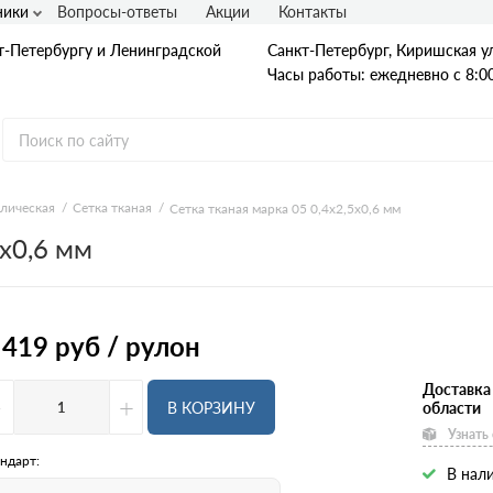
ники
Вопросы-ответы
Акции
Контакты
т-Петербургу и Ленинградской
Санкт-Петербург, Киришская ул
Часы работы: ежедневно с 8:00
ллическая
Сетка тканая
Сетка тканая марка 05 0,4х2,5х0,6 мм
5х0,6 мм
Гладкая А1
А240
А240С
Ст3
Рифленая А3
 419
руб / рулон
A400
25Г2С
35ГС
Доставка
-
+
А500С
В КОРЗИНУ
области
В500С
Узнать
Для фундамента
Композитная арматура
ндарт:
В нали
Диаметр