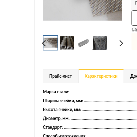
Профнастил
Евроштакетник
Цветной металлопрокат
Расходники и комплектующие
Прайс-лист
Характеристики
Дос
Марка стали:
Ширина ячейки, мм:
Высота ячейки, мм:
Диаметр, мм:
Стандарт:
Способ изготовления: