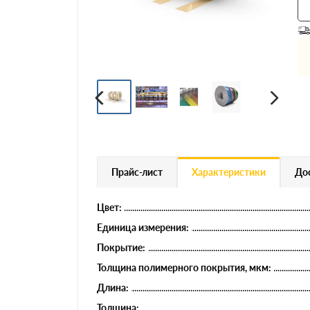
Профнастил
Евроштакетник
Цветной металлопрокат
Расходники и комплектующие
Прайс-лист
Характеристики
Дос
Цвет:
Единица измерения:
Покрытие:
Толщина полимерного покрытия, мкм:
Длина:
Толщина: