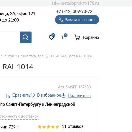
tsk@metalloprokat-178.ru
+7 (812) 309-93-72
ица, 2А, офис 121
Заказать звонок
 до 21:00
0
0
Корзина
окрытием Полиэстер, толщина 0,40 мм, цвет RAL 1014
 RAL 1014
Арт. ShtSPP-167680
Поделиться
 по Санкт-Петербургу и Ленинградской
 стоимость с доставкой
11 отзывов
чии 729 т.