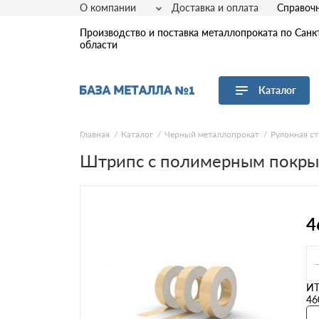
О компании
Доставка и оплата
Справоч
Производство и поставка металлопроката по Санк
области
Каталог
Перейти в каталог
Главная
Каталог
Черный металлопрокат
Рулонная ст
Штрипс с полимерным покрыт
Арматура
Листовой прокат
Трубы
Сетка
4
Сортовой прокат
Фасонный прокат
Оцинкованный прокат
Рулонная сталь
И
46
Винтовые сваи