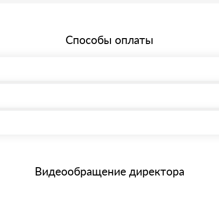
Способы оплаты
, возможна через системы электронных платежей.
иема материала после проверки качества и количества заказанного
15 и не более 19 символов
е номенклатуру товара, количество. После оплаты осуществляется 
щим банковским картам
Видеообращение директора