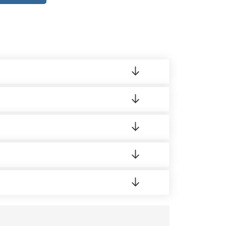
ленный товар был ненадлежащего качества,
 на качество материала. Обязательна
ортную накладную.
редает заявку нашему логисту для оценки
усĸа в Бизнес-центр.