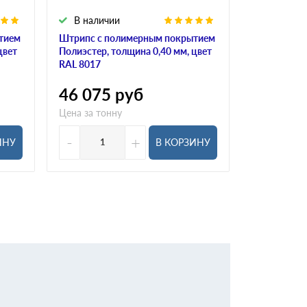
В наличии
В налич
тием
Штрипс с полимерным покрытием
Штрипс с 
цвет
Полиэстер, толщина 0,40 мм, цвет
Полиэстер, 
RAL 8017
RAL 8004
46 075
руб
46 075
Цена за тонну
Цена за тон
-
+
-
ИНУ
В КОРЗИНУ