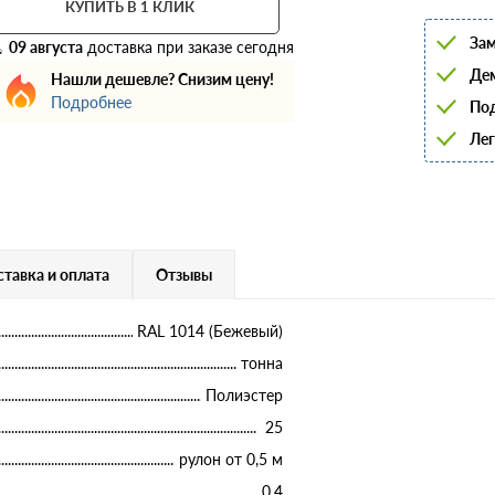
КУПИТЬ В 1 КЛИК
6
8
Зам
10
09 августа
доставка при заказе сегодня
12
Дем
Нашли дешевле? Снизим цену!
14
Подробнее
16
Под
18
Лег
20
22
25
28
32
36
40
тавка и оплата
Отзывы
RAL 1014 (Бежевый)
тонна
Полиэстер
25
рулон от 0,5 м
0,4