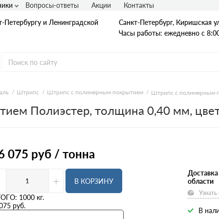
ники
Вопросы-ответы
Акции
Контакты
т-Петербургу и Ленинградской
Санкт-Петербург, Киришская ул
Часы работы: ежедневно с 8:00
аль
Штрипс
Штрипс с полимерным покрытием
Штрипс с полимерным п
ием Полиэстер, толщина 0,40 мм, цвет
Гладкая А1
А240
А240С
Ст3
Рифленая А3
6 075
руб / тонна
A400
25Г2С
35ГС
Доставка
-
+
А500С
В КОРЗИНУ
области
В500С
Узнать
Для фундамента
ТОГО:
1000
кг.
Композитная арматура
075
руб.
В нали
Диаметр