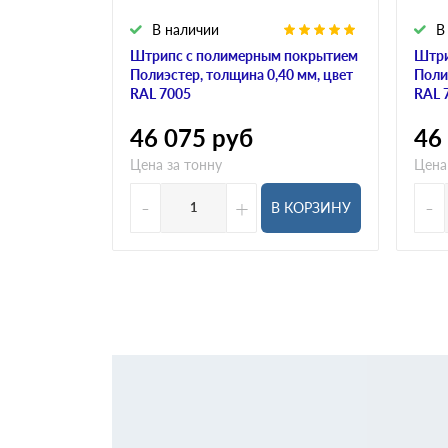
В наличии
В
Штрипс с полимерным покрытием
Штри
Полиэстер, толщина 0,40 мм, цвет
Поли
RAL 7005
RAL 
46 075
руб
46
Цена за тонну
Цена
-
+
-
В КОРЗИНУ