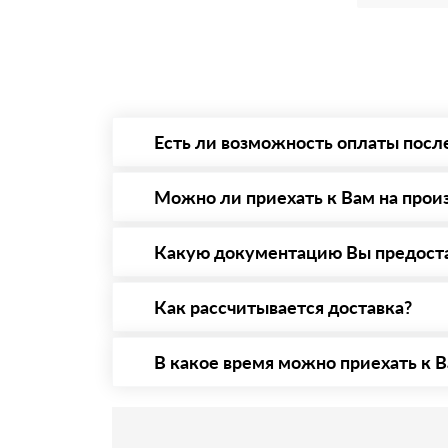
Есть ли возможность оплаты посл
Да. Самый распространенный способ оплаты 
то Вы в праве от него отказаться.
Можно ли приехать к Вам на прои
Да конечно, мы всегда рады видеть Вас на 
предварительная запись по номеру телефону
Какую документацию Вы предост
С каждой товарной позицией мы предоставл
Как рассчитывается доставка?
После оформления заявки с Вами свяжется п
стоимости и сроков доставки, которые впос
В какое время можно приехать к В
Приехать в офис можно с 08.00 до 20.00. Н