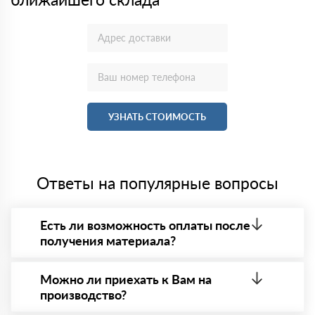
УЗНАТЬ СТОИМОСТЬ
Ответы на популярные вопросы
Есть ли возможность оплаты после
получения материала?
Да. Самый распространенный способ оплаты у нас
- оплата по факту получения товара. При этом,
Можно ли приехать к Вам на
если доставленный товар был ненадлежащего
производство?
качества, то Вы в праве от него отказаться.