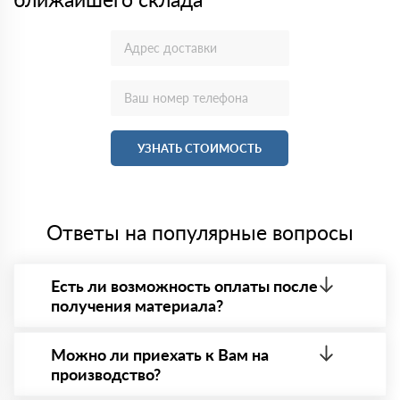
УЗНАТЬ СТОИМОСТЬ
Ответы на популярные вопросы
Есть ли возможность оплаты после
получения материала?
Да. Самый распространенный способ оплаты у нас
- оплата по факту получения товара. При этом,
Можно ли приехать к Вам на
если доставленный товар был ненадлежащего
производство?
качества, то Вы в праве от него отказаться.