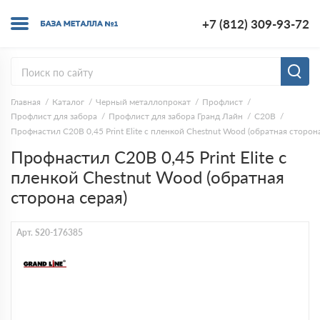
+7 (812) 309-93-72
Главная
Каталог
Черный металлопрокат
Профлист
Профлист для забора
Профлист для забора Гранд Лайн
С20В
Профнастил С20В 0,45 Print Elite с пленкой Chestnut Wood (обратная сторона
Профнастил С20В 0,45 Print Elite с
пленкой Chestnut Wood (обратная
сторона серая)
Арт. S20-176385