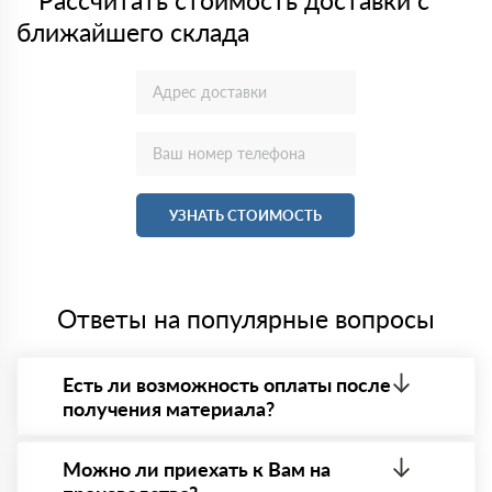
ближайшего склада
УЗНАТЬ СТОИМОСТЬ
Ответы на популярные вопросы
Есть ли возможность оплаты после
получения материала?
Да. Самый распространенный способ оплаты у нас
- оплата по факту получения товара. При этом,
Можно ли приехать к Вам на
если доставленный товар был ненадлежащего