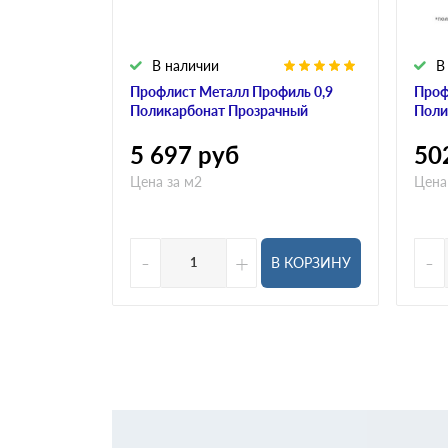
В наличии
В
Профлист Металл Профиль 0,9
Проф
Поликарбонат Прозрачный
Поли
5 697
руб
50
Цена за м2
Цена
-
+
-
В КОРЗИНУ