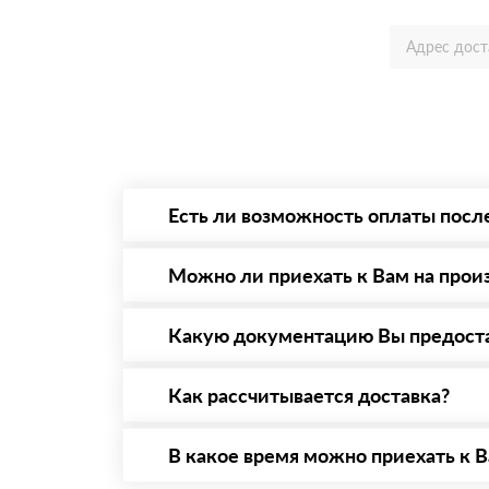
Есть ли возможность оплаты посл
Да. Самый распространенный способ оплаты 
то Вы в праве от него отказаться.
Можно ли приехать к Вам на прои
Да конечно, мы всегда рады видеть Вас на 
предварительная запись по номеру телефону
Какую документацию Вы предост
С каждой товарной позицией мы предоставл
Как рассчитывается доставка?
После оформления заявки с Вами свяжется п
стоимости и сроков доставки, которые впос
В какое время можно приехать к В