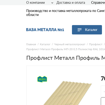
О компании
Доставка и оплата
Справоч
Производство и поставка металлопроката по Санк
области
Каталог
Перейти в каталог
Главная
Каталог
Черный металлопрокат
Профлист
Профлист Металл Профиль МП-20 0,5 Полиэстер RAL 1014 
Арматура
Профлист Металл Профиль МП
Листовой прокат
Трубы
Сетка
Сортовой прокат
7
Фасонный прокат
Оцинкованный прокат
Рулонная сталь
Винтовые сваи