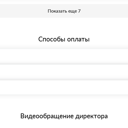
еобходима предварительная запись у менеджера для получения проп
Показать еще 7
Способы оплаты
, возможна через системы электронных платежей.
иема материала после проверки качества и количества заказанного
15 и не более 19 символов
е номенклатуру товара, количество. После оплаты осуществляется 
щим банковским картам
Видеообращение директора