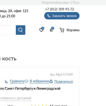
tsk@metalloprokat-178.ru
+7 (812) 309-93-72
ица, 2А, офис 121
Заказать звонок
 до 21:00
0
0
Корзина
 кость
Арт. Mp2-177409
Поделиться
 по Санкт-Петербургу и Ленинградской
 стоимость с доставкой