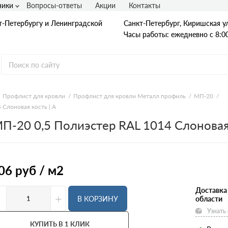
ники
Вопросы-ответы
Акции
Контакты
т-Петербургу и Ленинградской
Санкт-Петербург, Киришская ул
Часы работы: ежедневно с 8:00
Профлист для кровли
Профлист для кровли Металл профиль
МП-20
Слоновая кость | A
Гладкая А1
-20 0,5 Полиэстер RAL 1014 Слоновая
А240
А240С
Ст3
Рифленая А3
A400
06
руб / м2
25Г2С
35ГС
А500С
Доставка
В500С
-
+
В КОРЗИНУ
области
Для фундамента
Узнать
Композитная арматура
Диаметр
КУПИТЬ В 1 КЛИК