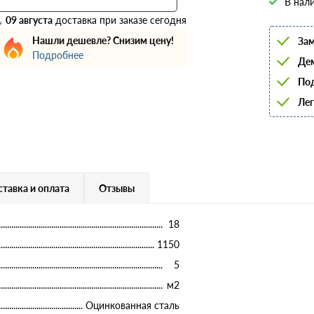
В нали
6
8
09 августа
доставка при заказе сегодня
10
Нашли дешевле? Снизим цену!
Зам
12
14
Подробнее
Дем
16
18
Под
20
22
Лег
25
28
32
36
40
тавка и оплата
Отзывы
18
1150
5
м2
Оцинкованная сталь