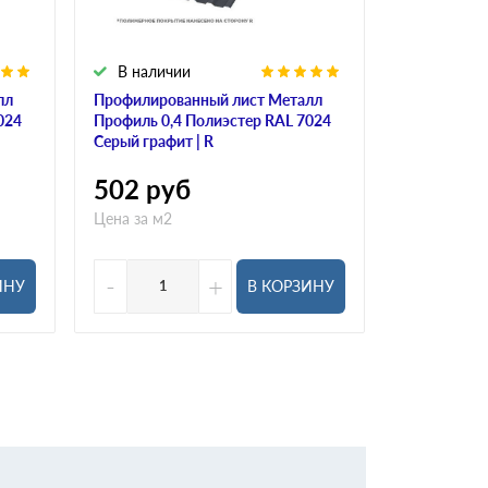
В наличии
В налич
лл
Профилированный лист Металл
Профлист 
024
Профиль 0,4 Полиэстер RAL 7024
Полиэстер 
Серый графит | R
Красное ви
502
руб
625
ру
Цена за м2
Цена за м2
-
+
-
ИНУ
В КОРЗИНУ