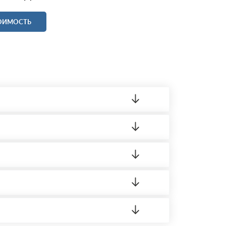
ТОИМОСТЬ
ленный товар был ненадлежащего качества,
 на качество материала. Обязательна
ортную накладную.
редает заявку нашему логисту для оценки