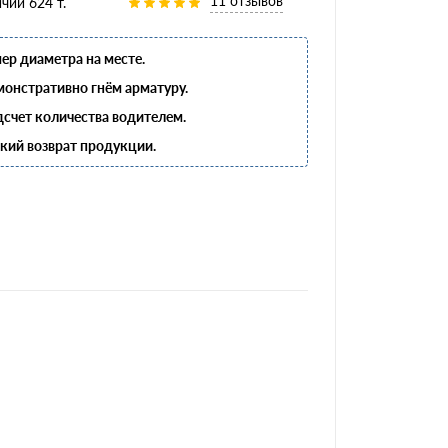
11 отзывов
чии 624 т.
ер диаметра на месте.
онстративно гнём арматуру.
счет количества водителем.
кий возврат продукции.