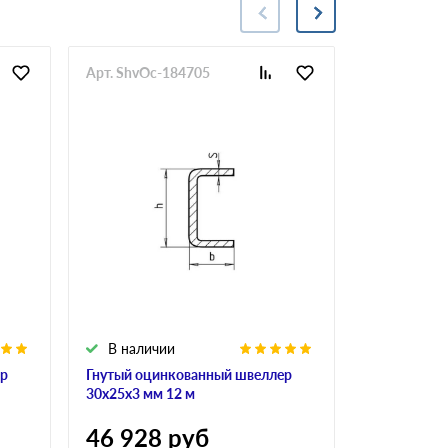
Арт. ShvOc-184705
Арт. ShvOc
В наличии
В налич
ер
Гнутый оцинкованный швеллер
Гнутый оци
30х25х3 мм 12 м
30х30х2 мм
46 928
руб
46 444