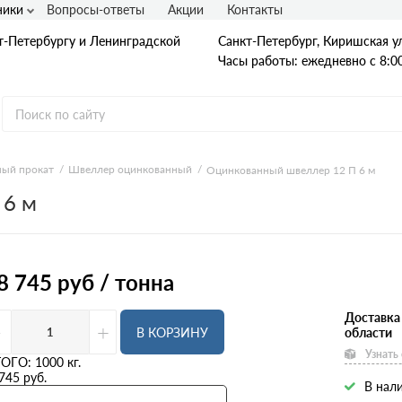
ники
Вопросы-ответы
Акции
Контакты
т-Петербургу и Ленинградской
Санкт-Петербург, Киришская ул
Часы работы: ежедневно с 8:00
ый прокат
Швеллер оцинкованный
Оцинкованный швеллер 12 П 6 м
 6 м
Гладкая А1
А240
А240С
Ст3
Рифленая А3
8 745
руб / тонна
A400
25Г2С
35ГС
Доставка
-
+
А500С
В КОРЗИНУ
области
В500С
Узнать
Для фундамента
ТОГО:
1000
кг.
Композитная арматура
745
руб.
В нали
Диаметр