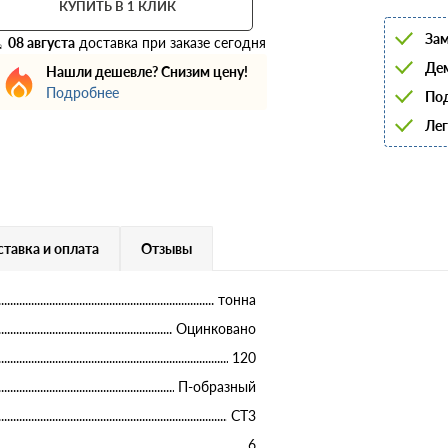
КУПИТЬ В 1 КЛИК
6
8
Зам
10
08 августа
доставка при заказе сегодня
12
Дем
Нашли дешевле? Снизим цену!
14
Подробнее
16
Под
18
Лег
20
22
25
28
32
36
40
тавка и оплата
Отзывы
тонна
Оцинковано
120
П-образный
СТ3
6