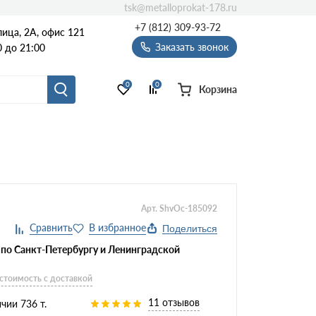
tsk@metalloprokat-178.ru
+7 (812) 309-93-72
ица, 2А, офис 121
Заказать звонок
 до 21:00
0
0
Корзина
Арт. ShvOc-185092
Поделиться
 по Санкт-Петербургу и Ленинградской
 стоимость с доставкой
11 отзывов
чии 736 т.