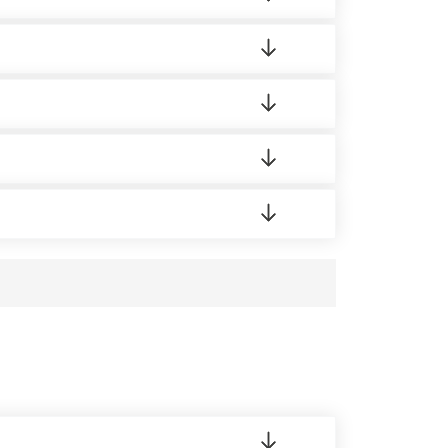
ленный товар был ненадлежащего качества,
 на качество материала. Обязательна
ортную накладную.
редает заявку нашему логисту для оценки
усĸа в Бизнес-центр.