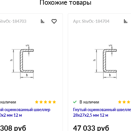
Похожие товары
 ShvOc-184703
Арт. ShvOc-184704
 наличии
В наличии
ый оцинкованный швеллер
Гнутый оцинкованный швелл
0х2 мм 12 м
28х27х2,5 мм 12 м
 308
руб
47 033
руб