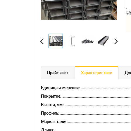
Профнастил
Евроштакетник
Цветной металлопрокат
Расходники и комплектующие
Прайс-лист
Характеристики
Дос
Единица измерения:
Покрытие:
Высота, мм:
Профиль:
Марка стали:
Длина: