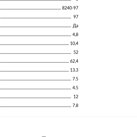
8240-97
97
Да
4,8
10,4
52
62,4
13.3
7.5
4.5
12
7.8