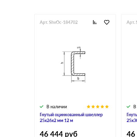
Арт. ShvOc-184702
Арт.
В наличии
В
Гнутый оцинкованный швеллер
Гнут
25х26х2 мм 12 м
25х3
46 444
руб
46