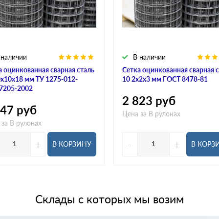
 наличии
В наличии
а оцинкованная сварная сталь
Сетка оцинкованная сварная 
0х10х18 мм ТУ 1275-012-
10 2х2х3 мм ГОСТ 8478-81
7205-2002
2 823
руб
747
руб
Цена за В рулонах
 за В рулонах
+
-
+
В КОРЗИНУ
В КОРЗ
Склады с которых мы возим