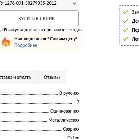
6
ТУ 1276-001-38279335-2012
8
Зам
10
12
КУПИТЬ В 1 КЛИК
Дем
14
16
09 августа
доставка при заказе сегодня
Под
18
Нашли дешевле? Снизим цену!
Лег
20
22
Подробнее
25
28
32
36
40
тавка и оплата
Отзывы
В рулонах
7
Оцинкованная
Металлическая
Сварная
Ст1кп