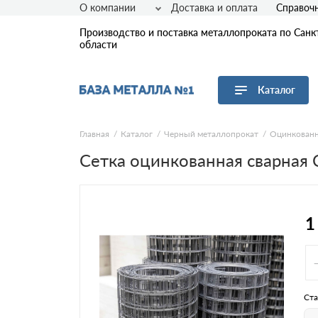
О компании
Доставка и оплата
Справоч
Производство и поставка металлопроката по Санк
области
Каталог
Перейти в каталог
Главная
Каталог
Черный металлопрокат
Оцинкованн
Сетка оцинкованная сварная
Арматура
Листовой прокат
Трубы
Сетка
1
Сортовой прокат
Фасонный прокат
Оцинкованный прокат
Рулонная сталь
Ста
Винтовые сваи