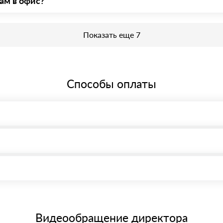
ам в офис?
еобходима предварительная запись у менеджера для получения проп
Показать еще 7
Способы оплаты
, возможна через системы электронных платежей.
иема материала после проверки качества и количества заказанного
15 и не более 19 символов
е номенклатуру товара, количество. После оплаты осуществляется 
щим банковским картам
Видеообращение директора