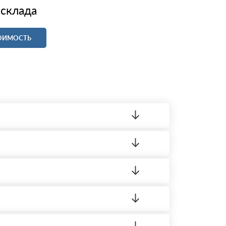
 склада
ТОИМОСТЬ
ленный товар был ненадлежащего качества,
 на качество материала. Обязательна
ортную накладную.
редает заявку нашему логисту для оценки