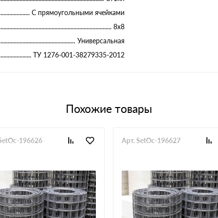
С прямоугольными ячейками
8х8
Универсальная
ТУ 1276-001-38279335-2012
Похожие товары
 SetOc-196626
Арт. SetOc-196627