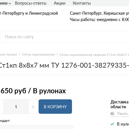
ники
Вопросы-ответы
Акции
Контакты
т-Петербургу и Ленинградской
Санкт-Петербург, Киришская ул
Часы работы: ежедневно с 8:00
ый прокат
Сетка оцинкованная
Сетка оцинкованная сварная Ст1кп 8х8х7
 Ст1кп 8х8х7 мм ТУ 1276-001-38279335
Гладкая А1
А240
А240С
Ст3
Рифленая А3
 650
руб / В рулонах
A400
25Г2С
35ГС
Доставка
-
+
А500С
В КОРЗИНУ
области
В500С
Узнать
Для фундамента
Композитная арматура
ндарт:
В нали
Диаметр