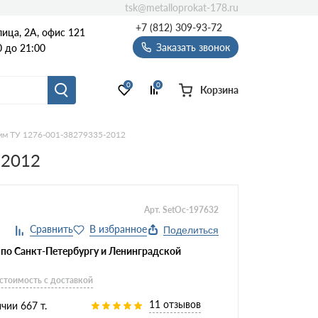
tsk@metalloprokat-178.ru
+7 (812) 309-93-72
ица, 2А, офис 121
Заказать звонок
 до 21:00
0
0
Корзина
 мм ТУ 1276-001-38279335-2012
-2012
Арт. SetOc-197632
Поделиться
 по Санкт-Петербургу и Ленинградской
 стоимость с доставкой
11 отзывов
чии 667 т.