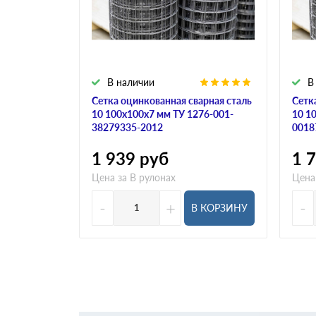
В наличии
В
Сетка оцинкованная сварная сталь
Сетк
10 100х100х7 мм ТУ 1276-001-
10 1
38279335-2012
0018
1 939
руб
1 
Цена за В рулонах
Цена
-
+
-
В КОРЗИНУ