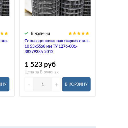
В наличии
В налич
сталь
Сетка оцинкованная сварная сталь
Сетка оцин
10 55х55х8 мм ТУ 1276-001-
10 8х8х0,4
38279335-2012
2 919
р
1 523
руб
Цена за В р
Цена за В рулонах
-
+
-
ИНУ
В КОРЗИНУ