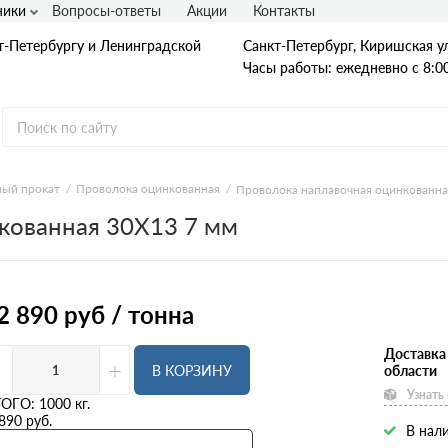
ники
Вопросы-ответы
Акции
Контакты
т-Петербургу и Ленинградской
Санкт-Петербург, Киришская ул
Часы работы: ежедневно с 8:00
ый прокат
Проволока оцинкованная
Проволока наплавочная оцинкованна
кованная 30Х13 7 мм
Гладкая А1
А240
А240С
Ст3
Рифленая А3
2 890
руб / тонна
A400
25Г2С
35ГС
Доставка
-
+
А500С
В КОРЗИНУ
области
В500С
Узнать
Для фундамента
ТОГО:
1000
кг.
Композитная арматура
890
руб.
В нали
Диаметр