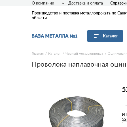
О компании
Доставка и оплата
Справоч
Производство и поставка металлопроката по Санк
области
Каталог
Перейти в каталог
Главная
Каталог
Черный металлопрокат
Оцинкованн
Проволока наплавочная оцин
Арматура
Листовой прокат
Трубы
Сетка
5
Сортовой прокат
Фасонный прокат
Оцинкованный прокат
Рулонная сталь
И
52
Винтовые сваи