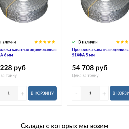
 наличии
В наличии
олока канатная оцинкованная
Проволока канатная оцинков
А 6 мм
51ХФА 5 мм
 228
руб
54 708
руб
 за тонну
Цена за тонну
+
-
+
В КОРЗИНУ
В КОРЗ
Склады с которых мы возим