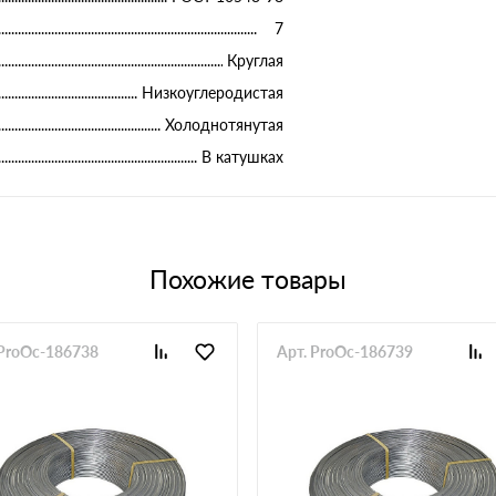
7
Круглая
Низкоуглеродистая
Холоднотянутая
В катушках
Похожие товары
 ProOc-186738
Арт. ProOc-186739