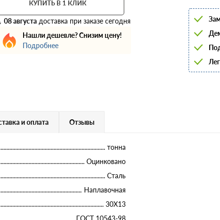
КУПИТЬ В 1 КЛИК
6
8
Зам
10
08 августа
доставка при заказе сегодня
12
Дем
Нашли дешевле? Снизим цену!
14
Подробнее
16
Под
18
Лег
20
22
25
28
32
36
40
тавка и оплата
Отзывы
тонна
Оцинковано
Сталь
Наплавочная
30Х13
ГОСТ 10543-98