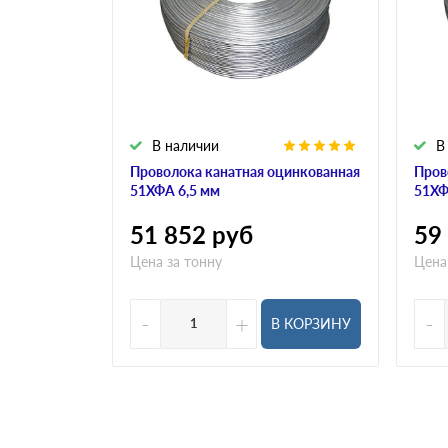
В наличии
В
Проволока канатная оцинкованная
Пров
51ХФА 6,5 мм
51ХФ
51 852
руб
59
Цена за тонну
Цена
-
+
-
В КОРЗИНУ