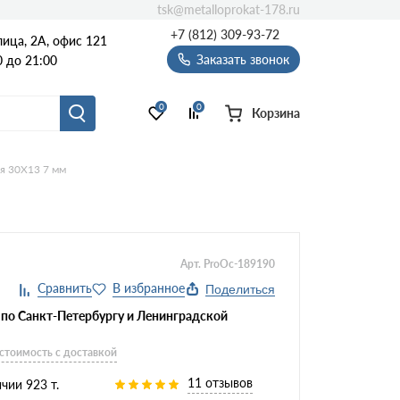
tsk@metalloprokat-178.ru
+7 (812) 309-93-72
ица, 2А, офис 121
Заказать звонок
 до 21:00
0
0
Корзина
я 30Х13 7 мм
Арт. ProOc-189190
Поделиться
 по Санкт-Петербургу и Ленинградской
 стоимость с доставкой
11 отзывов
чии 923 т.