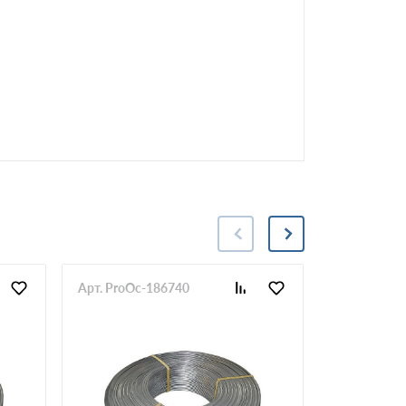
Арт. ProOc-186740
Арт. ProOc