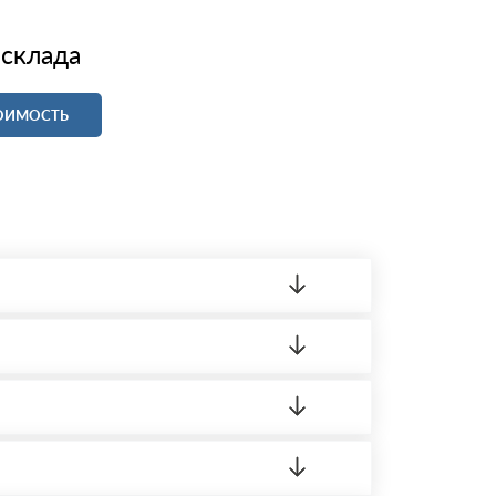
 склада
ТОИМОСТЬ
ленный товар был ненадлежащего качества,
 на качество материала. Обязательна
ортную накладную.