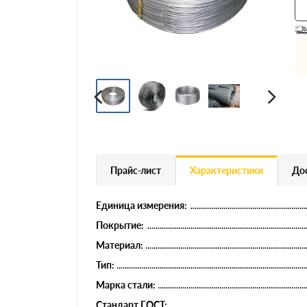
Профнастил
Евроштакетник
Цветной металлопрокат
Расходники и комплектующие
Прайс-лист
Характеристики
Дос
Единица измерения:
Покрытие:
Материал:
Тип:
Марка стали:
Стандарт ГОСТ: