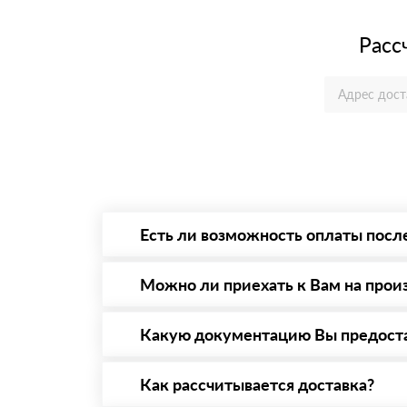
Расс
Есть ли возможность оплаты посл
Да. Самый распространенный способ оплаты 
то Вы в праве от него отказаться.
Можно ли приехать к Вам на прои
Да конечно, мы всегда рады видеть Вас на 
предварительная запись по номеру телефону
Какую документацию Вы предост
С каждой товарной позицией мы предоставл
Как рассчитывается доставка?