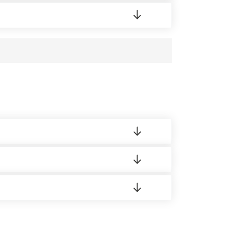
редает заявку нашему логисту для оценки
усĸа в Бизнес-центр.
 материала.
доставка либо Вы забираете товар со склада