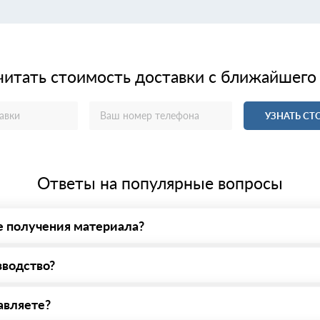
читать стоимость доставки с ближайшего
УЗНАТЬ С
Ответы на популярные вопросы
е получения материала?
у нас - оплата по факту получения товара. При этом, если достав
зводство?
нашей площадке. Всё покажем, расскажем, пройдем любые проверки
 указанному на сайте!
авляете?