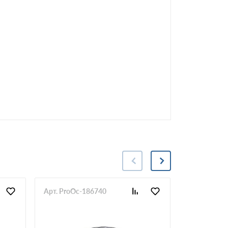
Арт. ProOc-186740
Арт. ProOc