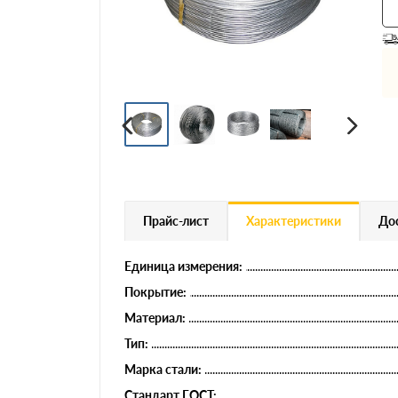
Профнастил
Евроштакетник
Цветной металлопрокат
Расходники и комплектующие
Прайс-лист
Характеристики
Дос
Единица измерения:
Покрытие:
Материал:
Тип:
Марка стали:
Стандарт ГОСТ: