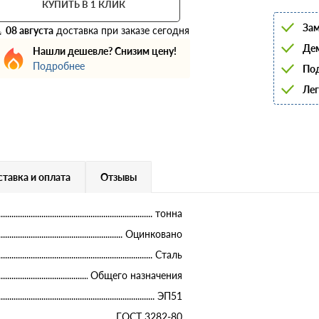
КУПИТЬ В 1 КЛИК
6
8
Зам
10
08 августа
доставка при заказе сегодня
12
Дем
Нашли дешевле? Снизим цену!
14
Подробнее
16
Под
18
Лег
20
22
25
28
32
36
40
тавка и оплата
Отзывы
тонна
Оцинковано
Сталь
Общего назначения
ЭП51
ГОСТ 3282-80