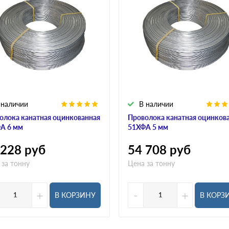
 наличии
В наличии
олока канатная оцинкованная
Проволока канатная оцинков
А 6 мм
51ХФА 5 мм
 228
руб
54 708
руб
 за тонну
Цена за тонну
+
-
+
В КОРЗИНУ
В КОРЗ