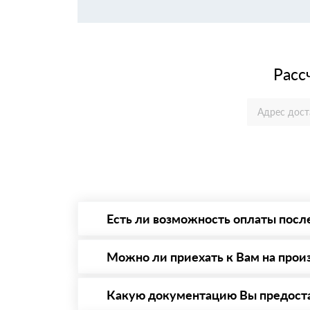
Расс
Есть ли возможность оплаты посл
Да. Самый распространенный способ оплаты 
то Вы в праве от него отказаться.
Можно ли приехать к Вам на прои
Да конечно, мы всегда рады видеть Вас на 
предварительная запись по номеру телефону
Какую документацию Вы предост