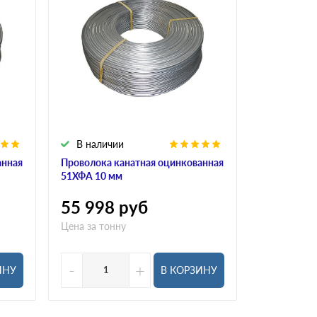
В наличии
В налич
анная
Проволока канатная оцинкованная
Проволока 
51ХФА 10 мм
10КП 2,3 м
55 998
руб
53 115
Цена за тонну
Цена за тон
-
+
-
ИНУ
В КОРЗИНУ