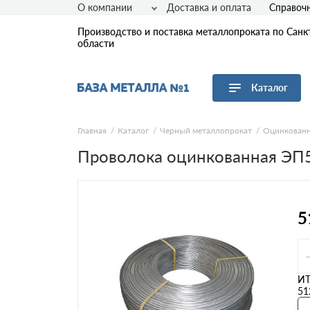
О компании
Доставка и оплата
Справоч
Производство и поставка металлопроката по Санк
области
Каталог
Перейти в каталог
Главная
Каталог
Черный металлопрокат
Оцинкованн
Проволока оцинкованная ЭП5
Арматура
Листовой прокат
Трубы
Сетка
5
Сортовой прокат
Фасонный прокат
Оцинкованный прокат
Рулонная сталь
И
51
Винтовые сваи