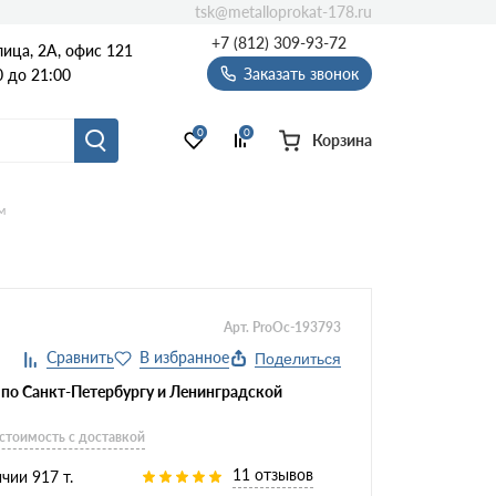
tsk@metalloprokat-178.ru
+7 (812) 309-93-72
ица, 2А, офис 121
Заказать звонок
 до 21:00
0
0
Корзина
м
Арт. ProOc-193793
Поделиться
 по Санкт-Петербургу и Ленинградской
 стоимость с доставкой
11 отзывов
чии 917 т.