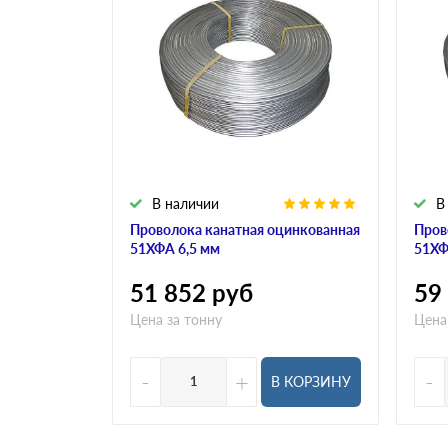
В наличии
В
Проволока канатная оцинкованная
Пров
51ХФА 6,5 мм
51ХФ
51 852
руб
59
Цена за тонну
Цена
-
+
-
В КОРЗИНУ