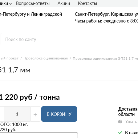
ники
Вопросы-ответы
Акции
Контакты
т-Петербургу и Ленинградской
Санкт-Петербург, Киришская ул
Часы работы: ежедневно с 8:00
ый прокат
Проволока оцинкованная
Проволока оцинкованная ЭП51 1,7 м
1 1,7 мм
Гладкая А1
А240
А240С
Ст3
Рифленая А3
1 220
руб / тонна
A400
25Г2С
35ГС
Доставка
-
+
А500С
В КОРЗИНУ
области
В500С
Узнать
Для фундамента
ТОГО:
1000
кг.
Композитная арматура
220
руб.
В нали
Диаметр