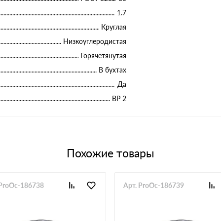
1.7
Круглая
Низкоуглеродистая
Горячетянутая
В бухтах
Да
ВР 2
Похожие товары
 ProOc-186738
Арт. ProOc-186739