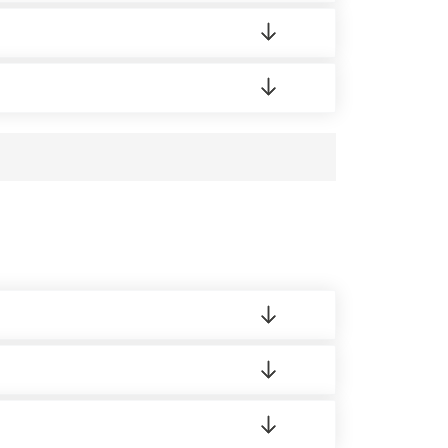
ортную накладную.
редает заявку нашему логисту для оценки
усĸа в Бизнес-центр.
 материала.