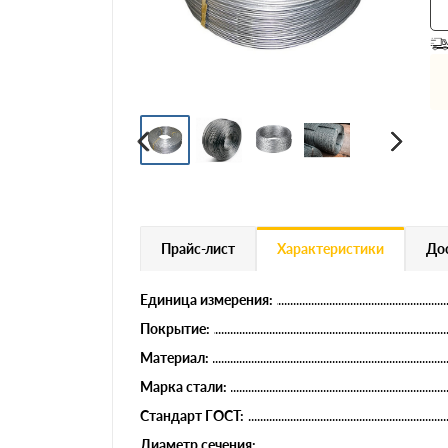
Профнастил
Евроштакетник
Цветной металлопрокат
Расходники и комплектующие
Прайс-лист
Характеристики
Дос
Единица измерения:
Покрытие:
Материал:
Марка стали:
Стандарт ГОСТ:
Диаметр сечения: