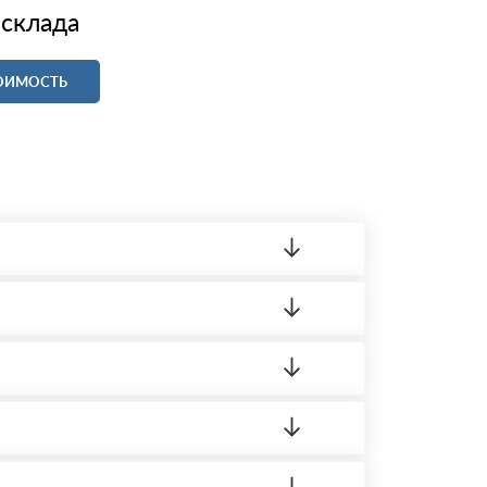
 склада
ТОИМОСТЬ
ленный товар был ненадлежащего качества,
 на качество материала. Обязательна
ортную накладную.
редает заявку нашему логисту для оценки