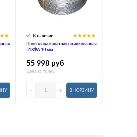
В наличии
В налич
анная
Проволока канатная оцинкованная
Проволока 
51ХФА 10 мм
10КП 2,3 м
55 998
руб
53 115
Цена за тонну
Цена за тон
-
+
-
ИНУ
В КОРЗИНУ