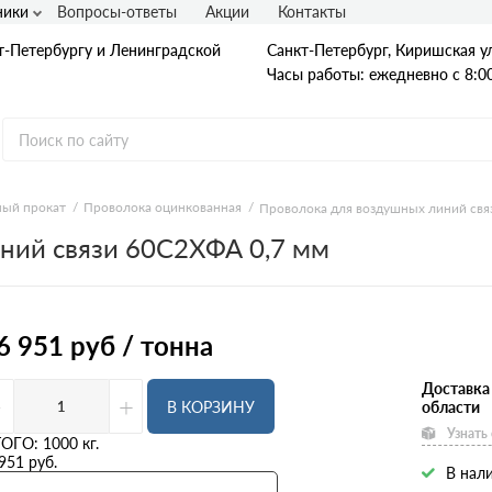
ники
Вопросы-ответы
Акции
Контакты
т-Петербургу и Ленинградской
Санкт-Петербург, Киришская ул
Часы работы: ежедневно с 8:00
ый прокат
Проволока оцинкованная
Проволока для воздушных линий свя
ний связи 60С2ХФА 0,7 мм
Гладкая А1
А240
А240С
Ст3
Рифленая А3
6 951
руб / тонна
A400
25Г2С
35ГС
Доставка
-
+
А500С
В КОРЗИНУ
области
В500С
Узнать
Для фундамента
ТОГО:
1000
кг.
Композитная арматура
951
руб.
В нали
Диаметр