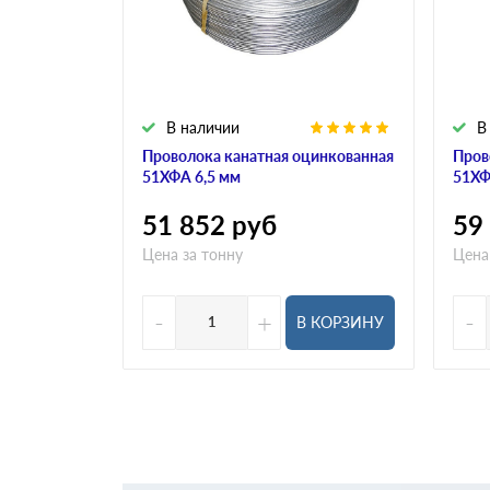
В наличии
В
Проволока канатная оцинкованная
Пров
51ХФА 6,5 мм
51ХФ
51 852
руб
59
Цена за тонну
Цена
-
+
-
В КОРЗИНУ