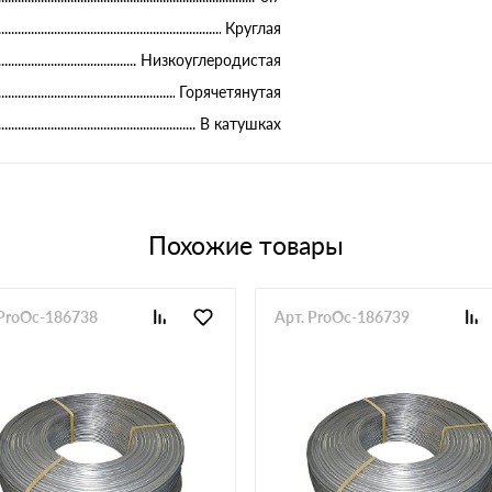
Круглая
Низкоуглеродистая
Горячетянутая
В катушках
Похожие товары
 ProOc-186738
Арт. ProOc-186739