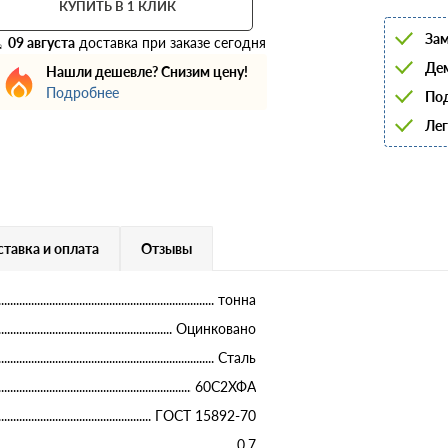
КУПИТЬ В 1 КЛИК
6
8
Зам
10
09 августа
доставка при заказе сегодня
12
Дем
Нашли дешевле? Снизим цену!
14
Подробнее
16
Под
18
Лег
20
22
25
28
32
36
40
тавка и оплата
Отзывы
тонна
Оцинковано
Сталь
60С2ХФА
ГОСТ 15892-70
0.7