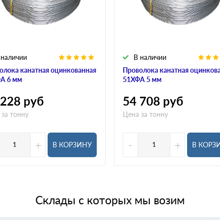
 наличии
В наличии
олока канатная оцинкованная
Проволока канатная оцинков
А 6 мм
51ХФА 5 мм
 228
руб
54 708
руб
 за тонну
Цена за тонну
+
-
+
В КОРЗИНУ
В КОРЗ
Склады с которых мы возим