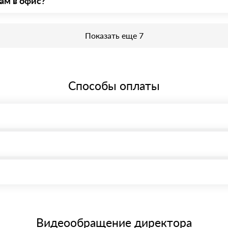
ам в офис?
еобходима предварительная запись у менеджера для получения проп
Показать еще 7
Способы оплаты
, возможна через системы электронных платежей.
иема материала после проверки качества и количества заказанного
15 и не более 19 символов
е номенклатуру товара, количество. После оплаты осуществляется 
щим банковским картам
Видеообращение директора