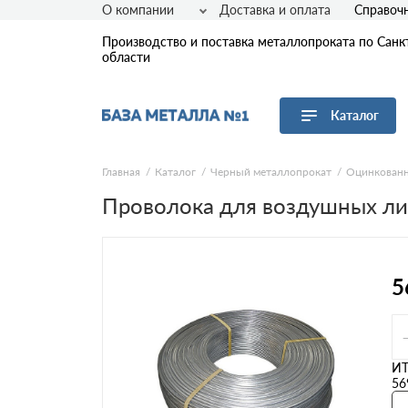
О компании
Доставка и оплата
Справоч
Производство и поставка металлопроката по Санк
области
Каталог
Перейти в каталог
Главная
Каталог
Черный металлопрокат
Оцинкованн
Проволока для воздушных ли
Арматура
Листовой прокат
Трубы
Сетка
5
Сортовой прокат
Фасонный прокат
Оцинкованный прокат
Рулонная сталь
И
56
Винтовые сваи