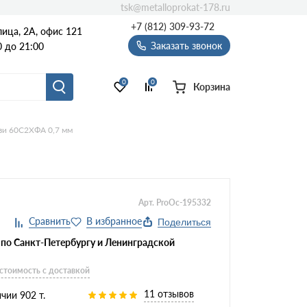
tsk@metalloprokat-178.ru
+7 (812) 309-93-72
ица, 2А, офис 121
Заказать звонок
 до 21:00
0
0
Корзина
зи 60С2ХФА 0,7 мм
Арт. ProOc-195332
Поделиться
 по Санкт-Петербургу и Ленинградской
 стоимость с доставкой
11 отзывов
чии 902 т.