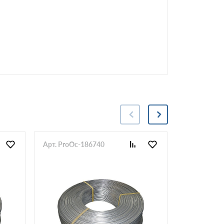
Арт. ProOc-186740
Арт. ProOc