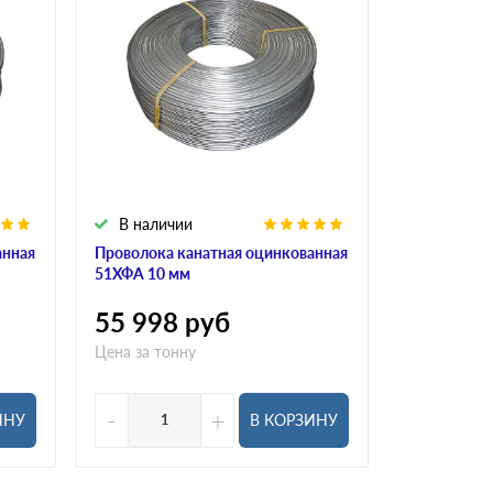
В наличии
В налич
анная
Проволока канатная оцинкованная
Проволока 
51ХФА 10 мм
10КП 2,3 м
55 998
руб
53 115
Цена за тонну
Цена за тон
-
+
-
ИНУ
В КОРЗИНУ