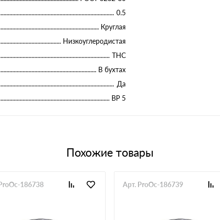
0.5
Круглая
Низкоуглеродистая
ТНС
В бухтах
Да
ВР 5
Похожие товары
 ProOc-186738
Арт. ProOc-186739