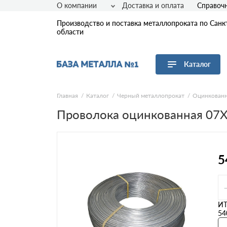
О компании
Доставка и оплата
Справоч
Производство и поставка металлопроката по Санк
области
Каталог
Перейти в каталог
Главная
Каталог
Черный металлопрокат
Оцинкованн
Проволока оцинкованная 07Х
Арматура
Листовой прокат
Трубы
Сетка
5
Сортовой прокат
Фасонный прокат
Оцинкованный прокат
Рулонная сталь
И
54
Винтовые сваи