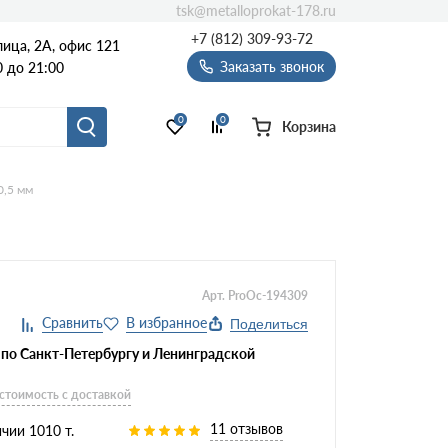
tsk@metalloprokat-178.ru
+7 (812) 309-93-72
ица, 2А, офис 121
Заказать звонок
 до 21:00
0
0
Корзина
0,5 мм
Арт. ProOc-194309
Поделиться
 по Санкт-Петербургу и Ленинградской
 стоимость с доставкой
11 отзывов
чии 1010 т.