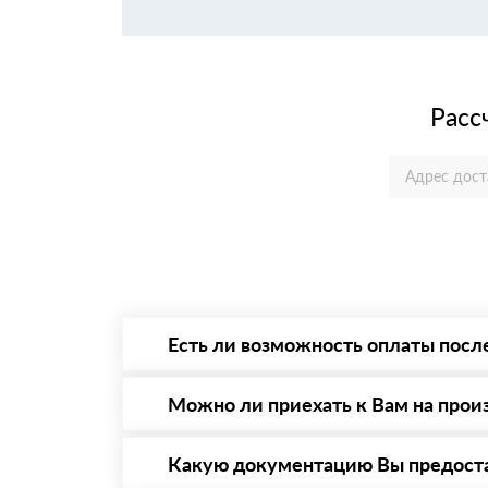
Расс
Есть ли возможность оплаты посл
Да. Самый распространенный способ оплаты 
то Вы в праве от него отказаться.
Можно ли приехать к Вам на прои
Да конечно, мы всегда рады видеть Вас на 
предварительная запись по номеру телефону
Какую документацию Вы предост