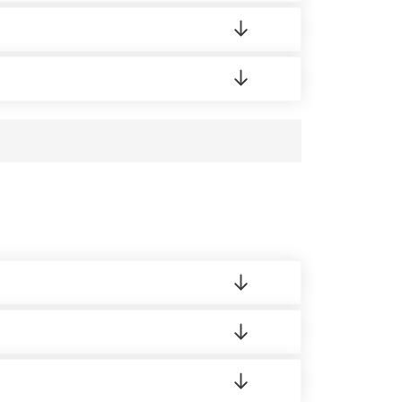
ортную накладную.
редает заявку нашему логисту для оценки
усĸа в Бизнес-центр.
 материала.