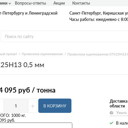
ники
Вопросы-ответы
Акции
Контакты
т-Петербургу и Ленинградской
Санкт-Петербург, Киришская ул
Часы работы: ежедневно с 8:00
ый прокат
Проволока оцинкованная
Проволока оцинкованная 07Х25Н13 
25Н13 0,5 мм
Гладкая А1
А240
А240С
Ст3
Рифленая А3
4 095
руб / тонна
A400
25Г2С
35ГС
Доставка
-
+
А500С
В КОРЗИНУ
области
В500С
Узнать
Для фундамента
ТОГО:
1000
кг.
Композитная арматура
095
руб.
В нали
Диаметр