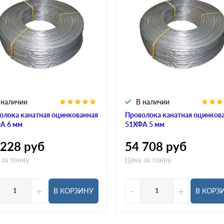
 наличии
В наличии
олока канатная оцинкованная
Проволока канатная оцинков
А 6 мм
51ХФА 5 мм
 228
руб
54 708
руб
 за тонну
Цена за тонну
+
-
+
В КОРЗИНУ
В КОРЗ