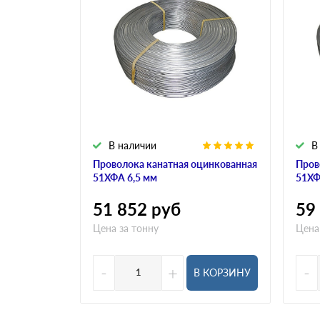
В наличии
В
Проволока канатная оцинкованная
Пров
51ХФА 6,5 мм
51ХФ
51 852
руб
59
Цена за тонну
Цена
-
+
-
В КОРЗИНУ