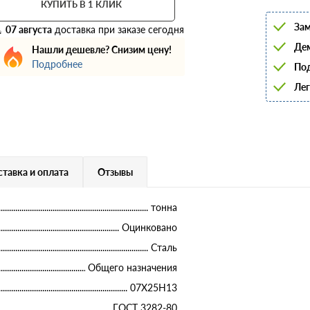
КУПИТЬ В 1 КЛИК
6
8
Зам
10
07 августа
доставка при заказе сегодня
12
Дем
Нашли дешевле? Снизим цену!
14
Подробнее
16
Под
18
Лег
20
22
25
28
32
36
40
тавка и оплата
Отзывы
тонна
Оцинковано
Сталь
Общего назначения
07Х25Н13
ГОСТ 3282-80