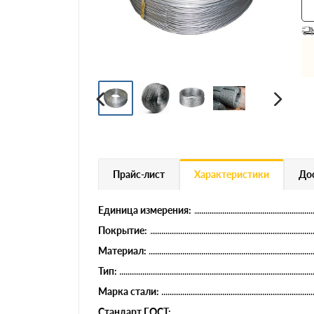
Профнастил
Евроштакетник
Цветной металлопрокат
Расходники и комплектующие
Прайс-лист
Характеристики
Дос
Единица измерения:
Покрытие:
Материал:
Тип:
Марка стали:
Стандарт ГОСТ: