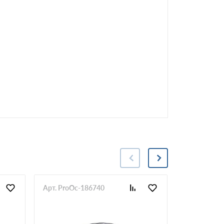
Арт. ProOc-186740
Арт. ProOc