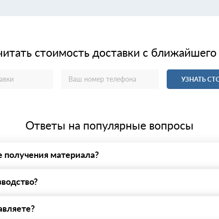
читать стоимость доставки с ближайшего
УЗНАТЬ С
Ответы на популярные вопросы
е получения материала?
у нас - оплата по факту получения товара. При этом, если достав
зводство?
нашей площадке. Всё покажем, расскажем, пройдем любые проверки
 указанному на сайте!
авляете?