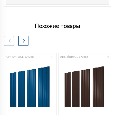
Похожие товары
Арт. ShtTwGL-179368
Арт. ShtTwGL-179383