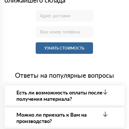
УЗНАТЬ СТОИМОСТЬ
Ответы на популярные вопросы
Есть ли возможность оплаты после
получения материала?
Да. Самый распространенный способ оплаты у нас
- оплата по факту получения товара. При этом,
Можно ли приехать к Вам на
если доставленный товар был ненадлежащего
производство?
качества, то Вы в праве от него отказаться.