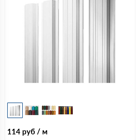
114
руб / м