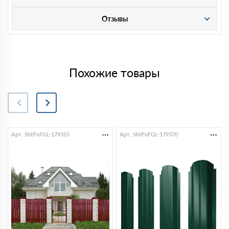
Отзывы
Похожие товары
Арт. ShtPoFGL-179355
Арт. ShtPoFGL-179370