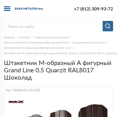
+7 (812) 309-93-72
Главная
Каталог
Черный металлопрокат
Металлический штакетник (евроштакетник)
Штакетник Grand Line
Штакетник М-образный фигурный Grand Line
Штакетник М-образный А фигурный Grand Line 0,5 Quarzit RAL 8017 Шокол
Штакетник М-образный А фигурный
Grand Line 0,5 Quarzit RAL8017
Шоколад
Арт. ShtMoFGL-181508