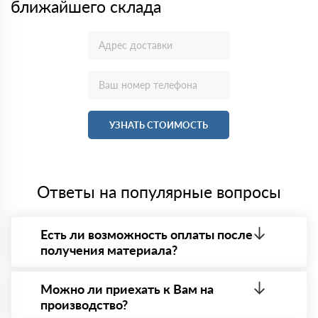
ближайшего склада
УЗНАТЬ СТОИМОСТЬ
Ответы на популярные вопросы
Есть ли возможность оплаты после
получения материала?
Да. Самый распространенный способ оплаты у нас
- оплата по факту получения товара. При этом,
Можно ли приехать к Вам на
если доставленный товар был ненадлежащего
производство?
качества, то Вы в праве от него отказаться.