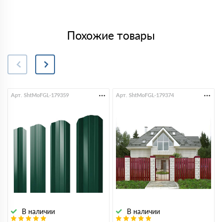
Похожие товары
Арт. ShtMoFGL-179359
Арт. ShtMoFGL-179374
В наличии
В наличии