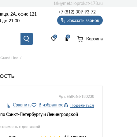
tsk@metalloprokat-178.ru
+7 (812) 309-93-72
ица, 2А, офис 121
Заказать звонок
 до 21:00
0
0
Корзина
Grand Line
ость
Арт. ShtKrGL-180230
Поделиться
 по Санкт-Петербургу и Ленинградской
 стоимость с доставкой