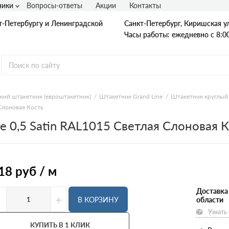
ники
Вопросы-ответы
Акции
Контакты
т-Петербургу и Ленинградской
Санкт-Петербург, Киришская ул
Часы работы: ежедневно с 8:00
кий штакетник (евроштакетник)
Штакетник Grand Line
Штакетник круглый 
 Слоновая Кость
Гладкая А1
e 0,5 Satin RAL1015 Светлая Слоновая К
А240
А240С
Ст3
Рифленая А3
A400
18
руб / м
25Г2С
35ГС
А500С
Доставка
В500С
-
+
В КОРЗИНУ
области
Для фундамента
Узнать
Композитная арматура
Диаметр
КУПИТЬ В 1 КЛИК