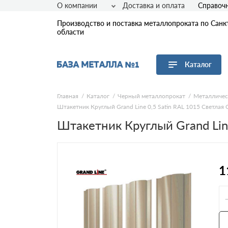
О компании
Доставка и оплата
Справоч
Производство и поставка металлопроката по Санк
области
Каталог
Перейти в каталог
Главная
Каталог
Черный металлопрокат
Металличес
Штакетник Круглый Grand Line 0,5 Satin RAL 1015 Светлая
Арматура
Штакетник Круглый Grand Lin
Листовой прокат
Трубы
Сетка
Сортовой прокат
1
Фасонный прокат
Оцинкованный прокат
Рулонная сталь
Винтовые сваи