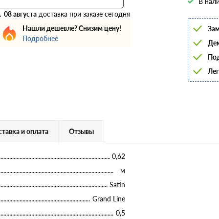
В нали
6
8
08 августа
доставка при заказе сегодня
10
Нашли дешевле? Снизим цену!
Зам
12
14
Подробнее
Дем
16
18
Под
20
22
Лег
25
28
32
36
40
тавка и оплата
Отзывы
0,62
м
Satin
Grand Line
0,5