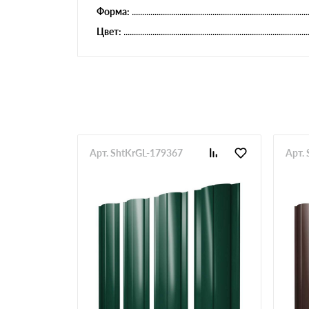
Форма:
Цвет:
Арт. ShtKrGL-179367
Арт.