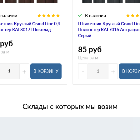
 наличии
В наличии
етник Круглый Grand Line 0,4
Штакетник Круглый Grand Line
эстер RAL8017 Шоколад
Полиэстер RAL7016 Антрацит
Серый
руб
85
руб
 за м
Цена за м
+
-
+
В КОРЗИНУ
В КОРЗ
Склады с которых мы возим