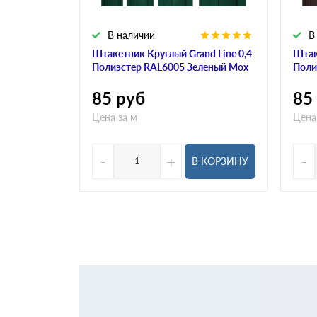
В наличии
В
Штакетник Круглый Grand Line 0,4
Штак
Полиэстер RAL6005 Зеленый Мох
Поли
85
руб
85
Цена за м
Цена
-
+
-
В КОРЗИНУ