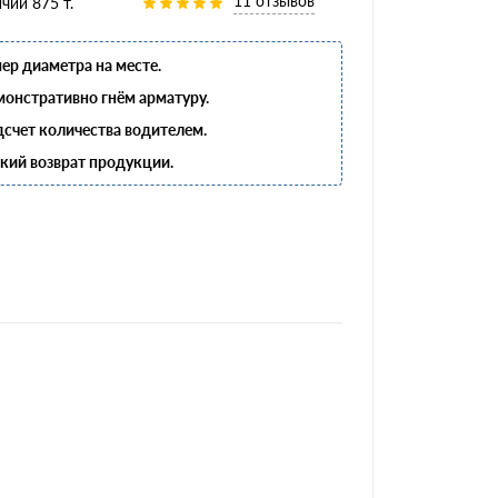
11 отзывов
чии 875 т.
ер диаметра на месте.
онстративно гнём арматуру.
счет количества водителем.
кий возврат продукции.