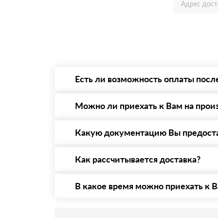
Есть ли возможность оплаты посл
Да. Самый распространенный способ оплаты 
то Вы в праве от него отказаться.
Можно ли приехать к Вам на прои
Да конечно, мы всегда рады видеть Вас на 
предварительная запись по номеру телефону
Какую документацию Вы предост
С каждой товарной позицией мы предоставл
Как рассчитывается доставка?
После оформления заявки с Вами свяжется п
стоимости и сроков доставки, которые впос
В какое время можно приехать к В
Приехать в офис можно с 08.00 до 20.00. Н