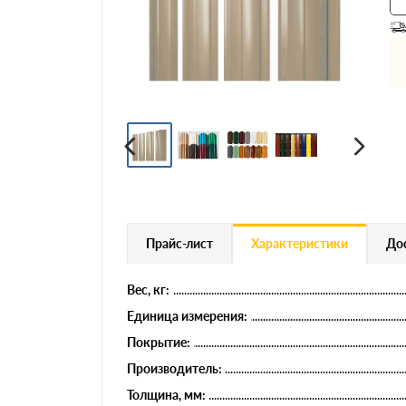
Профнастил
Евроштакетник
Цветной металлопрокат
Расходники и комплектующие
Прайс-лист
Характеристики
Дос
Вес, кг:
Единица измерения:
Покрытие:
Производитель:
Толщина, мм: