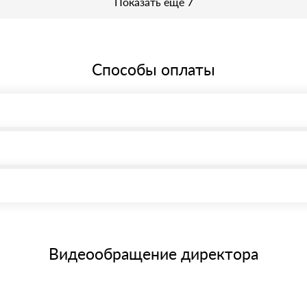
Показать еще 7
Способы оплаты
, возможна через системы электронных платежей.
иема материала после проверки качества и количества заказанного
15 и не более 19 символов
е номенклатуру товара, количество. После оплаты осуществляется 
щим банковским картам
Видеообращение директора