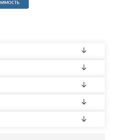
ТОИМОСТЬ
ленный товар был ненадлежащего качества,
 на качество материала. Обязательна
ортную накладную.
редает заявку нашему логисту для оценки
усĸа в Бизнес-центр.