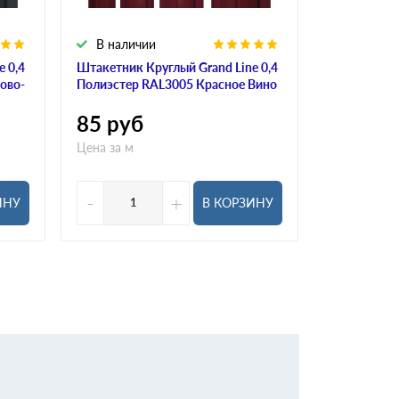
В наличии
В налич
 0,4
Штакетник Круглый Grand Line 0,4
Штакетник К
ово-
Полиэстер RAL3005 Красное Вино
Полиэстер
Асфальт
85
руб
87
руб
Цена за м
Цена за м
-
+
-
ИНУ
В КОРЗИНУ