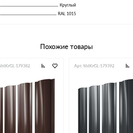
Круглый
RAL 1015
Похожие товары
 ShtKrGL-179382
Арт. ShtKrGL-179392