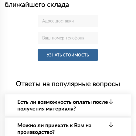
ближайшего склада
УЗНАТЬ СТОИМОСТЬ
Ответы на популярные вопросы
Есть ли возможность оплаты после
получения материала?
Да. Самый распространенный способ оплаты у нас
- оплата по факту получения товара. При этом,
Можно ли приехать к Вам на
если доставленный товар был ненадлежащего
производство?
качества, то Вы в праве от него отказаться.