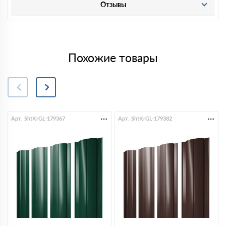
Отзывы
Похожие товары
Арт. ShtKrGL-179367
Арт. ShtKrGL-179382