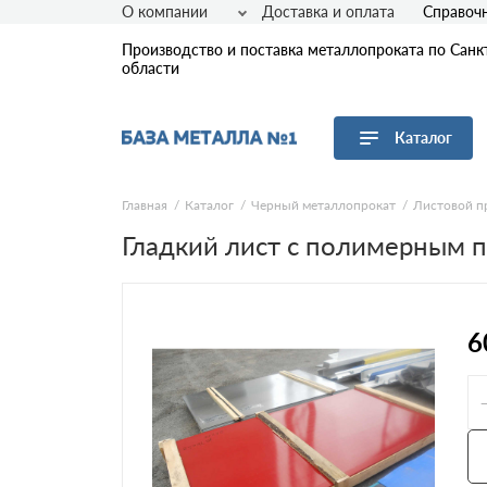
О компании
Доставка и оплата
Справоч
Производство и поставка металлопроката по Санк
области
Каталог
Перейти в каталог
Главная
Каталог
Черный металлопрокат
Листовой п
Гладкий лист с полимерным 
Арматура
Листовой прокат
Трубы
Сетка
6
Сортовой прокат
Фасонный прокат
Оцинкованный прокат
Рулонная сталь
Винтовые сваи