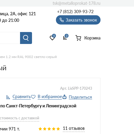
tsk@metalloprokat-178.ru
+7 (812) 309-93-72
ица, 2А, офис 121
Заказать звонок
 до 21:00
0
0
Корзина
ем 1.2 мм RAL 9002 светло-серый
ый
Арт. LisSPP-170243
Поделиться
 по Санкт-Петербургу и Ленинградской
 стоимость с доставкой
11 отзывов
чии 971 т.