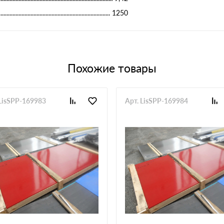
1250
Похожие товары
 LisSPP-169983
Арт. LisSPP-169984