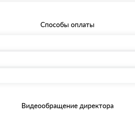
Способы оплаты
, возможна через системы электронных платежей.
иема материала после проверки качества и количества заказанного
15 и не более 19 символов
е номенклатуру товара, количество. После оплаты осуществляется 
щим банковским картам
Видеообращение директора