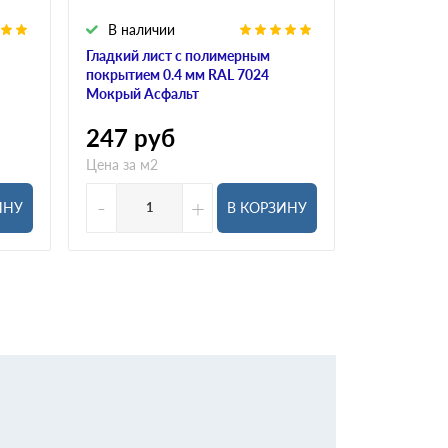
В наличии
В налич
Гладкий лист с полимерным
Гладкий ли
покрытием 0.4 мм RAL 7024
покрытием 
Мокрый Асфальт
Светло-Сер
247
руб
247
ру
Цена за м2
Цена за м2
-
+
-
ИНУ
В КОРЗИНУ