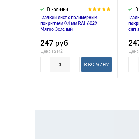
В наличии
В
Гладкий лист с полимерным
Глад
покрытием 0.4 мм RAL 6029
покр
Мятно-Зеленый
сигн
247
руб
24
Цена за м2
Цена
-
+
-
В КОРЗИНУ