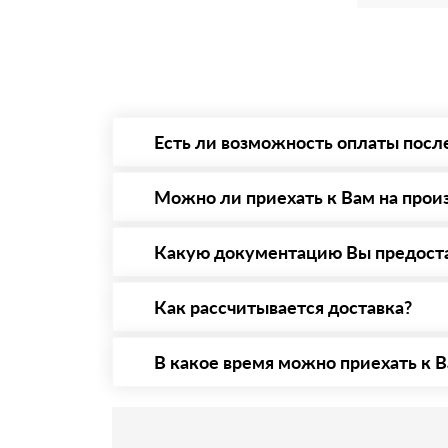
Есть ли возможность оплаты посл
Да. Самый распространенный способ оплаты 
то Вы в праве от него отказаться.
Можно ли приехать к Вам на прои
Да конечно, мы всегда рады видеть Вас на 
предварительная запись по номеру телефону
Какую документацию Вы предост
С каждой товарной позицией мы предоставл
Как рассчитывается доставка?
После оформления заявки с Вами свяжется п
стоимости и сроков доставки, которые впос
В какое время можно приехать к В
Приехать в офис можно с 08.00 до 20.00. Н