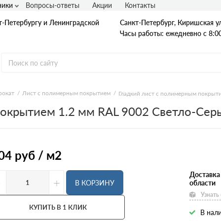
ники
Вопросы-ответы
Акции
Контакты
т-Петербургу и Ленинградской
Санкт-Петербург, Киришская ул
Часы работы: ежедневно с 8:00
рокат
Лист с полимерным покрытием
Гладкий лист с полимерным покрыти
покрытием 1.2 мм RAL 9002 Светло-Сер
Гладкая А1
А240
А240С
Ст3
Рифленая А3
04
руб / м2
A400
25Г2С
35ГС
Доставка
-
+
А500С
В КОРЗИНУ
области
В500С
Узнать
Для фундамента
Композитная арматура
КУПИТЬ В 1 КЛИК
В нали
Диаметр