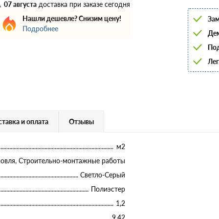
6
07 августа
доставка при заказе сегодня
8
Нашли дешевле? Снизим цену!
Зам
10
Подробнее
12
Дем
14
16
Под
18
Лег
20
22
25
28
32
36
40
тавка и оплата
Отзывы
м2
овля, Строительно-монтажные работы
Светло-Серый
Полиэстер
1,2
9,42