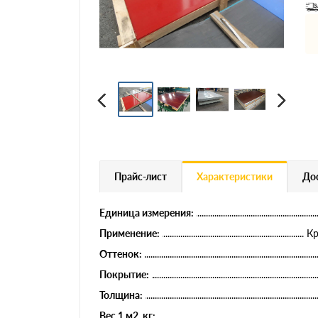
Профнастил
Евроштакетник
Цветной металлопрокат
Расходники и комплектующие
Прайс-лист
Характеристики
Дос
Единица измерения:
Применение:
Кр
Оттенок:
Покрытие:
Толщина:
Вес 1 м2, кг: