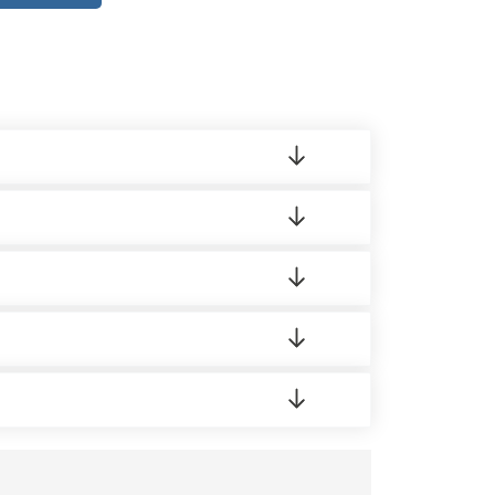
ленный товар был ненадлежащего качества,
 на качество материала. Обязательна
ортную накладную.
редает заявку нашему логисту для оценки
усĸа в Бизнес-центр.