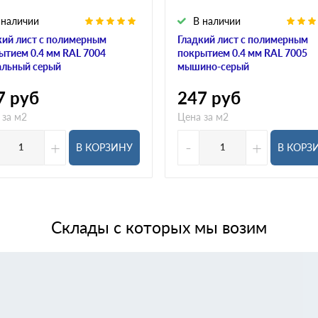
 наличии
В наличии
кий лист с полимерным
Гладкий лист с полимерным
ытием 0.4 мм RAL 7004
покрытием 0.4 мм RAL 7005
альный серый
мышино-серый
7
руб
247
руб
 за м2
Цена за м2
+
-
+
В КОРЗИНУ
В КОРЗ
Склады с которых мы возим