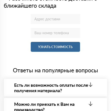
ближайшего склада
УЗНАТЬ СТОИМОСТЬ
Ответы на популярные вопросы
Есть ли возможность оплаты после
получения материала?
Да. Самый распространенный способ оплаты у нас
- оплата по факту получения товара. При этом,
Можно ли приехать к Вам на
если доставленный товар был ненадлежащего
производство?